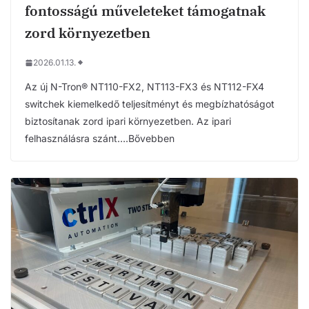
fontosságú műveleteket támogatnak
zord környezetben
2026.01.13.
Az új N-Tron® NT110-FX2, NT113-FX3 és NT112-FX4
switchek kiemelkedő teljesítményt és megbízhatóságot
biztosítanak zord ipari környezetben. Az ipari
felhasználásra szánt….Bővebben