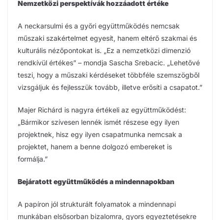
Nemzetközi perspektívák hozzáadott értéke
A neckarsulmi és a győri együttműködés nemcsak
műszaki szakértelmet egyesít, hanem eltérő szakmai és
kulturális nézőpontokat is. „Ez a nemzetközi dimenzió
rendkívül értékes” – mondja Sascha Srebacic. „Lehetővé
teszi, hogy a műszaki kérdéseket többféle szemszögből
vizsgáljuk és fejlesszük tovább, illetve erősíti a csapatot.”
Majer Richárd is nagyra értékeli az együttműködést:
„Bármikor szívesen lennék ismét részese egy ilyen
projektnek, hisz egy ilyen csapatmunka nemcsak a
projektet, hanem a benne dolgozó embereket is
formálja.”
Bejáratott együttműködés a mindennapokban
A papíron jól strukturált folyamatok a mindennapi
munkában elsősorban bizalomra, gyors egyeztetésekre