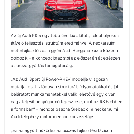
Az új Audi RS 5 egy több éve kialakított, telephelyeken
átívelő fejlesztési struktúra eredménye. A neckarsulmi
motorfejlesztés és a győri Audi Hungaria kéz a kézben
dolgozik – a koncepciófázistól az előszérián át egészen
a sorozatgyártás támogatásáig.
„Az Audi Sport új Power-PHEV modellje világosan
mutatja: csak világosan strukturált folyamatokkal és jól
bejáratott munkamenetekkel válik lehetővé egy olyan
nagy teljesítményű jármű fejlesztése, mint az RS 5 ebben
a formában” – mondta Sascha Srebacic, a neckarsulmi
Audi telephely motor-mechanikai vezetője.
„Ez az együttműködés az összes fejlesztési fázison