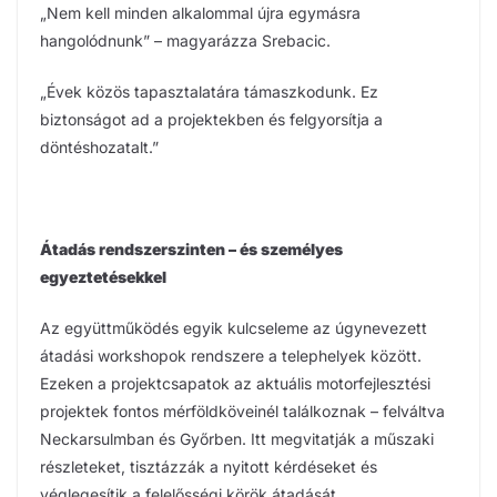
„Nem kell minden alkalommal újra egymásra
hangolódnunk” – magyarázza Srebacic.
„Évek közös tapasztalatára támaszkodunk. Ez
biztonságot ad a projektekben és felgyorsítja a
döntéshozatalt.”
Átadás rendszerszinten – és személyes
egyeztetésekkel
Az együttműködés egyik kulcseleme az úgynevezett
átadási workshopok rendszere a telephelyek között.
Ezeken a projektcsapatok az aktuális motorfejlesztési
projektek fontos mérföldköveinél találkoznak – felváltva
Neckarsulmban és Győrben. Itt megvitatják a műszaki
részleteket, tisztázzák a nyitott kérdéseket és
véglegesítik a felelősségi körök átadását.