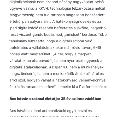
digitalizációnak nem szabad néhány nagyvállalat belső
ügyévé válnia: a KKV-k technológiai felzárkózása nélkül
Magyarország nem tud tartósan magasabb hozzáadott
értékű ipari pályára állni. A hatékonyságnövelés és az
ipari digitalizáció részben befektetés a jövőbe, nagyobb
részt viszont gondolkodásmód, „mindset” kérdése. Több
tanulmány kimutatta, hogy a digitalizációba való
befektetés a vállalatoknak akár már rövid távon, 6–18
hónap alatt megtérülhet. „A cél, hogy a magyar
vállalatok ne elszenvedői, hanem nyertesei legyenek a
digitális átalakulásnak. Az Ipar 4.0 nem a munkahelyek
megszűnéséről, hanem a munkakörök átalakulásáról és
arról szól, hogyan válhat a hatékonyság versenyelőnnyé
és közös társadalmi erővé” – emelte ki a Platform elnöke.
Ács István szakmai életútja: 35 év az innovációban
Ács István az ipari automatizáció egyik hazai és