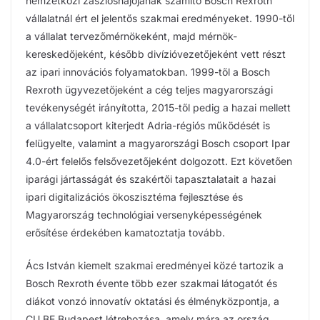
nemzetközi zászlóshajójának számító Bosch Rexroth
vállalatnál ért el jelentős szakmai eredményeket. 1990-től
a vállalat tervezőmérnökeként, majd mérnök-
kereskedőjeként, később divízióvezetőjeként vett részt
az ipari innovációs folyamatokban. 1999-től a Bosch
Rexroth ügyvezetőjeként a cég teljes magyarországi
tevékenységét irányította, 2015-től pedig a hazai mellett
a vállalatcsoport kiterjedt Adria-régiós működését is
felügyelte, valamint a magyarországi Bosch csoport Ipar
4.0-ért felelős felsővezetőjeként dolgozott. Ezt követően
iparági jártasságát és szakértői tapasztalatait a hazai
ipari digitalizációs ökoszisztéma fejlesztése és
Magyarország technológiai versenyképességének
erősítése érdekében kamatoztatja tovább.
Ács István kiemelt szakmai eredményei közé tartozik a
Bosch Rexroth évente több ezer szakmai látogatót és
diákot vonzó innovatív oktatási és élményközpontja, a
CU.BE Budapest létrehozása, amely mára az ország