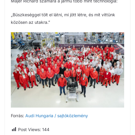
Majer Richárd számára a jármű több mint technológia:
„Büszkeséggel tölt el látni, mi jött létre, és mit vittünk
közösen az utakra.”
Forrás:
Audi Hungaria / sajtóközlemény
Post Views:
144