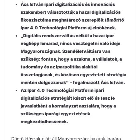
Ács István ipari digitalizációs és innovációs
szakembert választották a hazai digitalizációs
ökoszisztéma meghatározó szereplőit tömörítő
Ipar 4.0 Technológiai Platform új elnökének.
„Digitális rendszerváltás nélkül a hazai ipar
végképp lemarad, nincs vesztegetni való ideje
Magyarországnak. Szemléletváltásra van
szükség: fontos, hogy a szakma, a vállalatok, a
tudomány és az iparpolitika alakítói
összefogjanak, és közösen egyeztetett stratégia
mentén dolgozzanak” – fogalmazott Ács István.
Az Ipar 4.0 Technológiai Platform ipari
digitalizációs stratégiát készít elő és tesz le
javaslatként a kormányzat asztalára, hogy a
szükséges iparági egyeztetések
megkezdődhessenek.
Döntő időszak előtt áll Magyarország: hazánk iparára