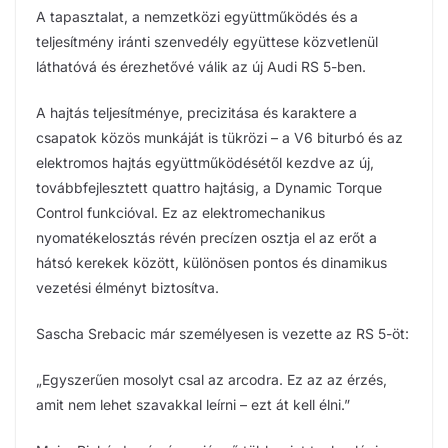
A tapasztalat, a nemzetközi együttműködés és a
teljesítmény iránti szenvedély együttese közvetlenül
láthatóvá és érezhetővé válik az új Audi RS 5-ben.
A hajtás teljesítménye, precizitása és karaktere a
csapatok közös munkáját is tükrözi – a V6 biturbó és az
elektromos hajtás együttműködésétől kezdve az új,
továbbfejlesztett quattro hajtásig, a Dynamic Torque
Control funkcióval. Ez az elektromechanikus
nyomatékelosztás révén precízen osztja el az erőt a
hátsó kerekek között, különösen pontos és dinamikus
vezetési élményt biztosítva.
Sascha Srebacic már személyesen is vezette az RS 5-öt:
„Egyszerűen mosolyt csal az arcodra. Ez az az érzés,
amit nem lehet szavakkal leírni – ezt át kell élni.”