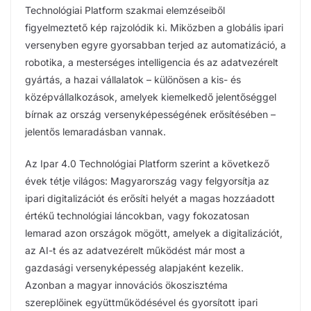
Technológiai Platform szakmai elemzéseiből
figyelmeztető kép rajzolódik ki. Miközben a globális ipari
versenyben egyre gyorsabban terjed az automatizáció, a
robotika, a mesterséges intelligencia és az adatvezérelt
gyártás, a hazai vállalatok – különösen a kis- és
középvállalkozások, amelyek kiemelkedő jelentőséggel
bírnak az ország versenyképességének erősítésében –
jelentős lemaradásban vannak.
Az Ipar 4.0 Technológiai Platform szerint a következő
évek tétje világos: Magyarország vagy felgyorsítja az
ipari digitalizációt és erősíti helyét a magas hozzáadott
értékű technológiai láncokban, vagy fokozatosan
lemarad azon országok mögött, amelyek a digitalizációt,
az AI-t és az adatvezérelt működést már most a
gazdasági versenyképesség alapjaként kezelik.
Azonban a magyar innovációs ökoszisztéma
szereplőinek együttműködésével és gyorsított ipari