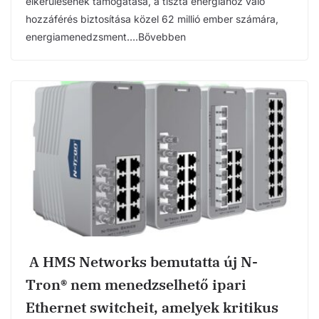
elkerülésének támogatása, a tiszta energiához való
hozzáférés biztosítása közel 62 millió ember számára,
energiamenedzsment….Bővebben
A HMS Networks bemutatta új N-
Tron® nem menedzselhető ipari
Ethernet switcheit, amelyek kritikus