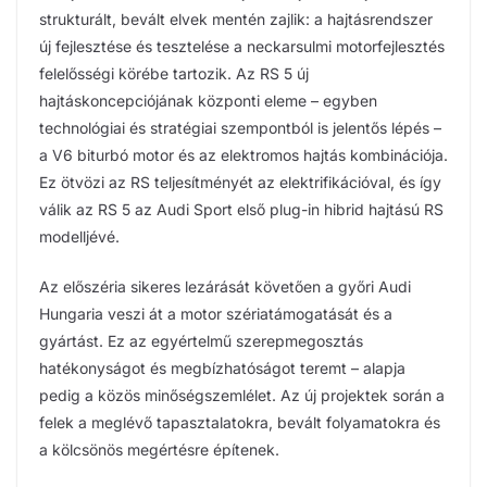
strukturált, bevált elvek mentén zajlik: a hajtásrendszer
új fejlesztése és tesztelése a neckarsulmi motorfejlesztés
felelősségi körébe tartozik. Az RS 5 új
hajtáskoncepciójának központi eleme – egyben
technológiai és stratégiai szempontból is jelentős lépés –
a V6 biturbó motor és az elektromos hajtás kombinációja.
Ez ötvözi az RS teljesítményét az elektrifikációval, és így
válik az RS 5 az Audi Sport első plug-in hibrid hajtású RS
modelljévé.
Az előszéria sikeres lezárását követően a győri Audi
Hungaria veszi át a motor szériatámogatását és a
gyártást. Ez az egyértelmű szerepmegosztás
hatékonyságot és megbízhatóságot teremt – alapja
pedig a közös minőségszemlélet. Az új projektek során a
felek a meglévő tapasztalatokra, bevált folyamatokra és
a kölcsönös megértésre építenek.