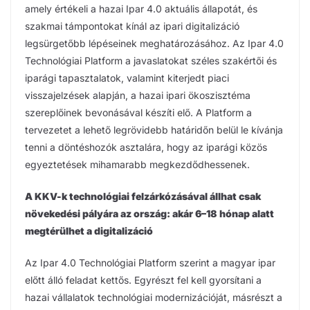
amely értékeli a hazai Ipar 4.0 aktuális állapotát, és
szakmai támpontokat kínál az ipari digitalizáció
legsürgetőbb lépéseinek meghatározásához. Az Ipar 4.0
Technológiai Platform a javaslatokat széles szakértői és
iparági tapasztalatok, valamint kiterjedt piaci
visszajelzések alapján, a hazai ipari ökoszisztéma
szereplőinek bevonásával készíti elő. A Platform a
tervezetet a lehető legrövidebb határidőn belül le kívánja
tenni a döntéshozók asztalára, hogy az iparági közös
egyeztetések mihamarabb megkezdődhessenek.
A KKV-k technológiai felzárkózásával állhat csak
növekedési pályára az ország: akár 6–18 hónap alatt
megtérülhet a digitalizáció
Az Ipar 4.0 Technológiai Platform szerint a magyar ipar
előtt álló feladat kettős. Egyrészt fel kell gyorsítani a
hazai vállalatok technológiai modernizációját, másrészt a