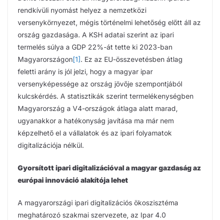
rendkívüli nyomást helyez a nemzetközi
versenykörnyezet, mégis történelmi lehetőség előtt áll az
ország gazdasága. A KSH adatai szerint az ipari
termelés súlya a GDP 22%-át tette ki 2023-ban
Magyarországon
[1]
. Ez az EU-összevetésben átlag
feletti arány is jól jelzi, hogy a magyar ipar
versenyképessége az ország jövője szempontjából
kulcskérdés. A statisztikák szerint termelékenységben
Magyarország a V4-országok átlaga alatt marad,
ugyanakkor a hatékonyság javítása ma már nem
képzelhető el a vállalatok és az ipari folyamatok
digitalizációja nélkül.
Gyorsított ipari digitalizációval a magyar gazdaság az
európai innováció alakítója lehet
A magyarországi ipari digitalizációs ökoszisztéma
meghatározó szakmai szervezete, az Ipar 4.0