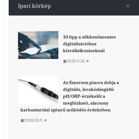
exhibited a selection of its marine powertrains at the
Ipari körkép
Sanctuary Cove International Boat Show, the most
influential nautical event in the Southern Hemisphere.
10 tipp a zökkenőmentes
digitalizációhoz
kisvállalkozásoknál
2025.11.25.
Az Emerson piacra dobja a
digitális, lerakódásgátló
pH/ORP-érzékelőt a
megbízható, alacsony
karbantartási igényű működés érdekében
2026.05.11.