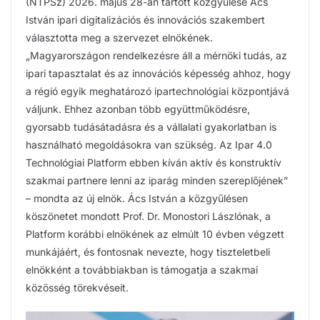
(NTPSz) 2026. május 28-án tartott közgyűlése Ács
István ipari digitalizációs és innovációs szakembert
választotta meg a szervezet elnökének.
„Magyarországon rendelkezésre áll a mérnöki tudás, az
ipari tapasztalat és az innovációs képesség ahhoz, hogy
a régió egyik meghatározó ipartechnológiai központjává
váljunk. Ehhez azonban több együttműködésre,
gyorsabb tudásátadásra és a vállalati gyakorlatban is
használható megoldásokra van szükség. Az Ipar 4.0
Technológiai Platform ebben kíván aktív és konstruktív
szakmai partnere lenni az iparág minden szereplőjének”
– mondta az új elnök. Ács István a közgyűlésen
köszönetet mondott Prof. Dr. Monostori Lászlónak, a
Platform korábbi elnökének az elmúlt 10 évben végzett
munkájáért, és fontosnak nevezte, hogy tiszteletbeli
elnökként a továbbiakban is támogatja a szakmai
közösség törekvéseit.