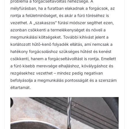
probléma a forgácseltávolítás nehézsége. A
mélyfúrásban, ha a furatban elakadnak a forgácsok, az
rontja a felületminőséget, és akár a fúró töréséhez is
vezethet. A „szakaszos” fúrási módszer segíthet ezen,
azonban csökkenti a termelékenységet és növeli a
megmunkálási költségeket. További kihívást jelent a
korlátozott hűtő-kenő folyadék ellátás, ami nemcsak a
hatékony forgácsoláshoz szükséges hűtést és kenést
csökkenti, hanem a forgácseltávolítást is rontja. Emellett
a fúró kisebb merevsége elhajláshoz, kóválygáshoz és
rezgésekhez vezethet – mindez pedig negatívan
befolyásolja a megmunkálás pontosságát és a szerszám
éltartamát.