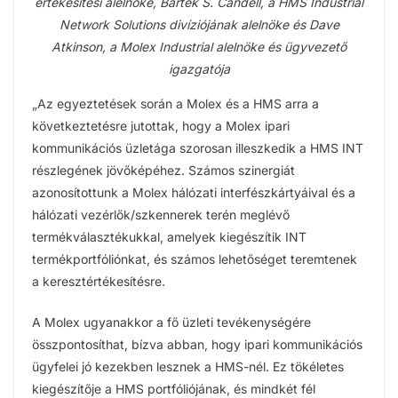
értékesítési alelnöke, Bartek S. Candell, a HMS Industrial
Network Solutions divíziójának alelnöke és Dave
Atkinson, a Molex Industrial alelnöke és ügyvezető
igazgatója
„Az egyeztetések során a Molex és a HMS arra a
következtetésre jutottak, hogy a Molex ipari
kommunikációs üzletága szorosan illeszkedik a HMS INT
részlegének jövőképéhez. Számos szinergiát
azonosítottunk a Molex hálózati interfészkártyáival és a
hálózati vezérlők/szkennerek terén meglévő
termékválasztékukkal, amelyek kiegészítik INT
termékportfóliónkat, és számos lehetőséget teremtenek
a keresztértékesítésre.
A Molex ugyanakkor a fő üzleti tevékenységére
összpontosíthat, bízva abban, hogy ipari kommunikációs
ügyfelei jó kezekben lesznek a HMS-nél. Ez tökéletes
kiegészítője a HMS portfóliójának, és mindkét fél