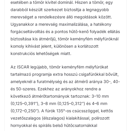
esetében a tömör kivitel dominál. Hiszen a tömör, egy
darabból készült szerkezet biztosítja a legnagyobb
merevséget a rendelkezésre álló megoldások között.
Ugyanakkor a merevség maximalizálása, a hatékony
forgácseltávolítás és a pontos hűtő-kenő folyadék ellátás
biztosítása kis átmérőjű, tömör keményfém mélyfúróknál
komoly kihívást jelent, különösen a korlátozott
konstrukciós lehetőségek miatt.
Az ISCAR legújabb, tömör keményfém mélyfúrókat
tartalmazó programja extra hosszú csigafúrókkal bővült,
amelyeknél a furatmélység és az átmérő aránya 30-, 40-
és 50-szeres. Ezekhez az arányokhoz rendre a
következő átmérőtartományok tartoznak: 3–10 mm
(0,125–0,391″), 3–8 mm (0,125–0,312″) és 4–6 mm
(0,172–0,250″). A fúrók 135°-os csúcsszöggel, kettős
vezetőszalagos (élszalagos) kialakítással, polírozott
hornyokkal és spirális belső hűtőcsatornákkal