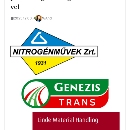
vel
2025.12.03.
WAndi