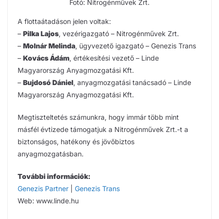
Fotó: Nitrogénművek Zrt.
A flottaátadáson jelen voltak:
–
Pilka Lajos
, vezérigazgató – Nitrogénművek Zrt.
–
Molnár Melinda
, ügyvezető igazgató – Genezis Trans
–
Kovács Ádám
, értékesítési vezető – Linde
Magyarország Anyagmozgatási Kft.
–
Bujdosó Dániel
, anyagmozgatási tanácsadó – Linde
Magyarország Anyagmozgatási Kft.
Megtiszteltetés számunkra, hogy immár több mint
másfél évtizede támogatjuk a Nitrogénművek Zrt.-t a
biztonságos, hatékony és jövőbiztos
anyagmozgatásban.
További információk:
Genezis Partner
|
Genezis Trans
Web: www.linde.hu