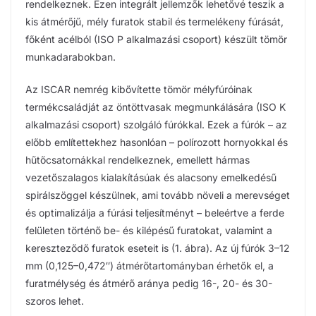
rendelkeznek. Ezen integrált jellemzők lehetővé teszik a
kis átmérőjű, mély furatok stabil és termelékeny fúrását,
főként acélból (ISO P alkalmazási csoport) készült tömör
munkadarabokban.
Az ISCAR nemrég kibővítette tömör mélyfúróinak
termékcsaládját az öntöttvasak megmunkálására (ISO K
alkalmazási csoport) szolgáló fúrókkal. Ezek a fúrók – az
előbb említettekhez hasonlóan – polírozott hornyokkal és
hűtőcsatornákkal rendelkeznek, emellett hármas
vezetőszalagos kialakításúak és alacsony emelkedésű
spirálszöggel készülnek, ami tovább növeli a merevséget
és optimalizálja a fúrási teljesítményt – beleértve a ferde
felületen történő be- és kilépésű furatokat, valamint a
kereszteződő furatok eseteit is (1. ábra). Az új fúrók 3–12
mm (0,125–0,472″) átmérőtartományban érhetők el, a
furatmélység és átmérő aránya pedig 16-, 20- és 30-
szoros lehet.