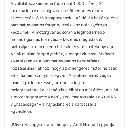
A vállalat szakemberei több mint 1 000 m²-en, 21
munkaállomáson dolgoznak az öthengeres motor
elkészítésén. A fő komponensek – például a hajtórúd és a
plazmabevonatos forgattyúsház – szintén Győrben
készülnek. A motorgyártás során a legmodernebb
technológiák és könnyűszerkezetes megoldások
biztosítják a kiemelkedő teljesítményt és hatékonyságot.
Az alumínium forgattyúsház, a magnéziummal ötvözött
alkatrészek és a plazmabevonatos hengerfalak
hozzájárulnak ahhoz, hogy az öthengeres motor ne csak
erős, hanem könnyű is legyen. A szakemberek végső
minőség-ellenőrzéssel, például hideg- és
melegtesztetekkel ellenőrzik a hibátlan működést, mielőtt
a motor Ingolstadtba kerül, ahol megtörténik az Audi RS
3 „házassága” – a hajtáslánc és a karosszéria
egyesítése.
„Büszkék vagyunk arra, hogy az Audi Hungaria gyártja