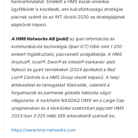
hardverkínálatát. Emellett a HMS észak-amerikai
ügyfélkörét is kiszélesíti, ami kulcsfontosságú stratégiai
piacnak számít és az INT divízió 2030-as stratégiájának
alapkövét képezi.
A HMS Networks AB (publ)
az ipari információs és
kommunikációs technológia (Ipari ICT) több mint 1 200
embert foglalkoztató, piacvezető szolgáltatója. A HMS
Anybus®, Ixxat®, Ewon® és Intesis® márkanév alatt
fejleszt és gyárt termékeket (2024 áprilisától a Red
Lion® Controls is a HMS Group részét képezi). A helyi
értékesítést és támogatást fiókirodák, valamint a
forgalmazók és partnerek globális hálózata végzi
világszerte. A tockholmi NASDAQ OMX-en a Large Cap
szegmensben és a távközlési szektorban jegyzett HMS
2023-ban 3 025 millió SEK árbevételről számolt be.
https://www.hms-networks.com