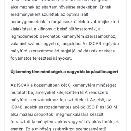
alkalmaznak az éltartam növelése érdekében. Ennek
eredményeként születtek az optimalizált
horonygeometriák, a forgácsosztó élek továbbfejlesztett
kialakításai, a kifinomult belső hűtőcsatornák, a
legmodernebb bevonatok keményfém szerszámokhoz,
valamint számos egyéb új megoldás. Az ISCAR legújabb
mélyfúró szerszámcsalád tagjai jól példázzák ezeket a
folyamatos fejlesztési irányokat.
Új keményfém minőségek a nagyobb kopásállóságért
Az ISCAR a közelmúltban két új keményfém minőséget
mutatott be, amelyeket kifejezetten BTA rendszerű
mélyfúró szerszámokhoz fejlesztettek ki. Az első, az
IC948, acélok és rozsdamentes acélok (ISO P és ISO M
alkalmazási csoportok) megmunkálására készült,
forrasztott keményfémlapkás vagy váltólapkás fúrófejek
esetén. Ez a minőség szubmikron szemcseméretű