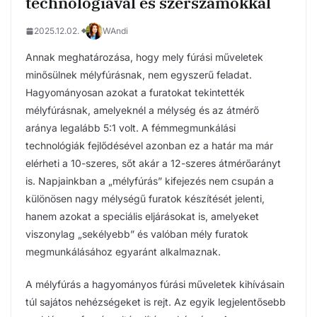
technológiával és szerszámokkal
2025.12.02.
WAndi
Annak meghatározása, hogy mely fúrási műveletek
minősülnek mélyfúrásnak, nem egyszerű feladat.
Hagyományosan azokat a furatokat tekintették
mélyfúrásnak, amelyeknél a mélység és az átmérő
aránya legalább 5:1 volt. A fémmegmunkálási
technológiák fejlődésével azonban ez a határ ma már
elérheti a 10-szeres, sőt akár a 12-szeres átmérőarányt
is. Napjainkban a „mélyfúrás” kifejezés nem csupán a
különösen nagy mélységű furatok készítését jelenti,
hanem azokat a speciális eljárásokat is, amelyeket
viszonylag „sekélyebb” és valóban mély furatok
megmunkálásához egyaránt alkalmaznak.
A mélyfúrás a hagyományos fúrási műveletek kihívásain
túl sajátos nehézségeket is rejt. Az egyik legjelentősebb