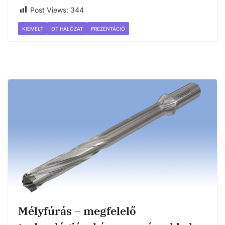
Post Views:
344
KIEMELT
OT HÁLÓZAT
PREZENTÁCIÓ
Mélyfúrás – megfelelő