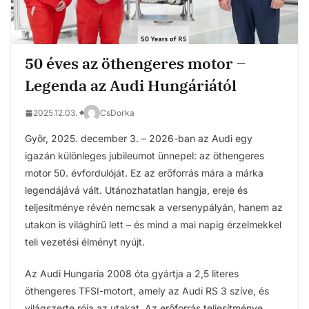
50 éves az öthengeres motor –
Legenda az Audi Hungáriától
2025.12.03.
CsDorka
Győr, 2025. december 3. – 2026-ban az Audi egy
igazán különleges jubileumot ünnepel: az öthengeres
motor 50. évfordulóját. Ez az erőforrás mára a márka
legendájává vált. Utánozhatatlan hangja, ereje és
teljesítménye révén nemcsak a versenypályán, hanem az
utakon is világhírű lett – és mind a mai napig érzelmekkel
teli vezetési élményt nyújt.
Az Audi Hungaria 2008 óta gyártja a 2,5 literes
öthengeres TFSI-motort, amely az Audi RS 3 szíve, és
világszerte rója az utakat. Az erőforrás teljesítménye