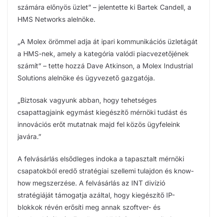
számára előnyös üzlet” – jelentette ki Bartek Candell, a
HMS Networks alelnöke.
„A Molex örömmel adja át ipari kommunikációs üzletágát
a HMS-nek, amely a kategória valódi piacvezetőjének
számít” – tette hozzá Dave Atkinson, a Molex Industrial
Solutions alelnöke és ügyvezető gazgatója.
„Biztosak vagyunk abban, hogy tehetséges
csapattagjaink egymást kiegészítő mérnöki tudást és
innovációs erőt mutatnak majd fel közös ügyfeleink
javára.”
A felvásárlás elsődleges indoka a tapasztalt mérnöki
csapatokból eredő stratégiai szellemi tulajdon és know-
how megszerzése. A felvásárlás az INT divízió
stratégiáját támogatja azáltal, hogy kiegészítő IP-
blokkok révén erősíti meg annak szoftver- és