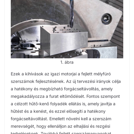
1. ábra
Ezek a kihívások az igazi motorjai a fejlett mélyfúró
szerszámok fejlesztésének. Az új tervezési irányok célja
a hatékony és megbízható forgácseltávolítás, amely
megakadályozza a furat eltömődését. Fontos szempont
a célzott hűtő-kenő folyadék ellátás is, amely javítja a
hűtést és a kenést, és ezzel elősegíti a hatékony
forgácseltávolítást. Emellett növelni kell a szerszám
merevségét, hogy ellenálljon az elhajlási és rezgési
terheléseknek. Továbbá fejlett szerszámanyagokat