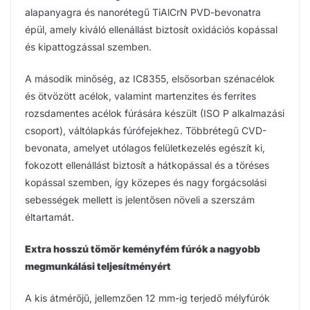
alapanyagra és nanorétegű TiAlCrN PVD-bevonatra
épül, amely kiváló ellenállást biztosít oxidációs kopással
és kipattogzással szemben.
A második minőség, az IC8355, elsősorban szénacélok
és ötvözött acélok, valamint martenzites és ferrites
rozsdamentes acélok fúrására készült (ISO P alkalmazási
csoport), váltólapkás fúrófejekhez. Többrétegű CVD-
bevonata, amelyet utólagos felületkezelés egészít ki,
fokozott ellenállást biztosít a hátkopással és a töréses
kopással szemben, így közepes és nagy forgácsolási
sebességek mellett is jelentősen növeli a szerszám
éltartamát.
Extra hosszú tömör keményfém fúrók a nagyobb
megmunkálási teljesítményért
A kis átmérőjű, jellemzően 12 mm-ig terjedő mélyfúrók