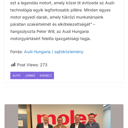
ezt a legendás motort, amely közel öt évtizede az Audi-
technológia egyik legfontosabb pillére. Minden egyes
motor egyedi darab, amely tükrözi munkatársaink
páratlan szakértelmét és elkötelezettségét” –
hangsúlyozta Peter Will, az Audi Hungaria
motorgyártásért felelős igazgatósági tagja.
Forrás:
Audi Hungaria / sajtóközlemény
Post Views:
273
AUTÓ
JÁRMŰ
KIEMELT