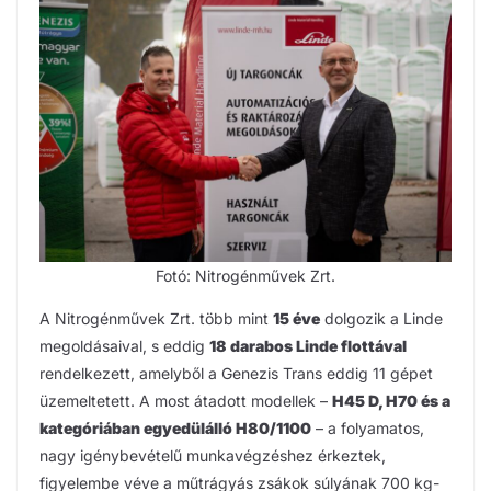
Fotó: Nitrogénművek Zrt.
A Nitrogénművek Zrt. több mint
15 éve
dolgozik a Linde
megoldásaival, s eddig
18 darabos Linde flottával
rendelkezett, amelyből a Genezis Trans eddig 11 gépet
üzemeltetett. A most átadott modellek –
H45 D, H70 és a
kategóriában egyedülálló H80/1100
– a folyamatos,
nagy igénybevételű munkavégzéshez érkeztek,
figyelembe véve a műtrágyás zsákok súlyának 700 kg-