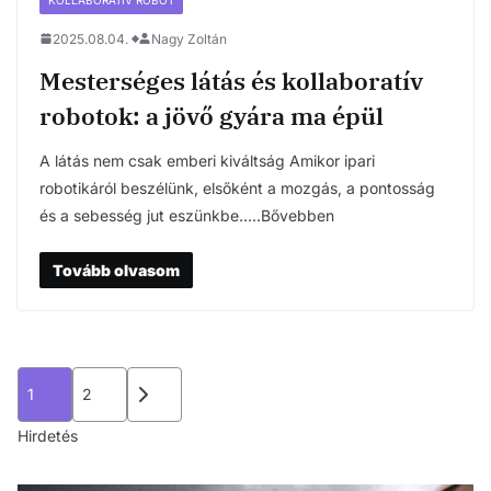
2025.08.04.
Nagy Zoltán
Mesterséges látás és kollaboratív
robotok: a jövő gyára ma épül
A látás nem csak emberi kiváltság Amikor ipari
robotikáról beszélünk, elsőként a mozgás, a pontosság
és a sebesség jut eszünkbe…..Bővebben
Tovább olvasom
Bejegyzések
1
2
lapozása
Hirdetés