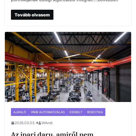
Tovább olvasom
AJÁNLÓ
IPARI AUTOMATIZÁLÁS
KIEMELT
ROBOTIKA
2026.03.03.
WAndi
Az ipari daru, amiről nem