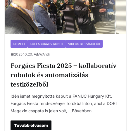
KIEMELT
KOLLABORATÍV ROBOT
VIDEÓS BESZÁMOLÓK
2025.10.20.
WAndi
Forgács Fiesta 2025 – kollaboratív
robotok és automatizálás
testközelből
Idén ismét megnyitotta kapuit a FANUC Hungary Kft.
Forgács Fiesta rendezvénye Törökbálinton, ahol a DORT
Magazin csapata is jelen volt,….Bővebben
Tovább olvasom