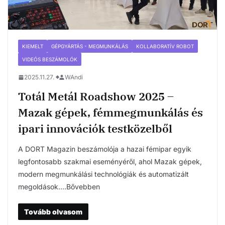
KIEMELT
GÉPGYÁRTÁS - MEGMUNKÁLÁS
KOLLABORATÍV ROBOT
VIDEÓS BESZÁMOLÓK
2025.11.27.
WAndi
Totál Metál Roadshow 2025 –
Mazak gépek, fémmegmunkálás és
ipari innovációk testközelből
A DORT Magazin beszámolója a hazai fémipar egyik
legfontosabb szakmai eseményéről, ahol Mazak gépek,
modern megmunkálási technológiák és automatizált
megoldások….Bővebben
Tovább olvasom