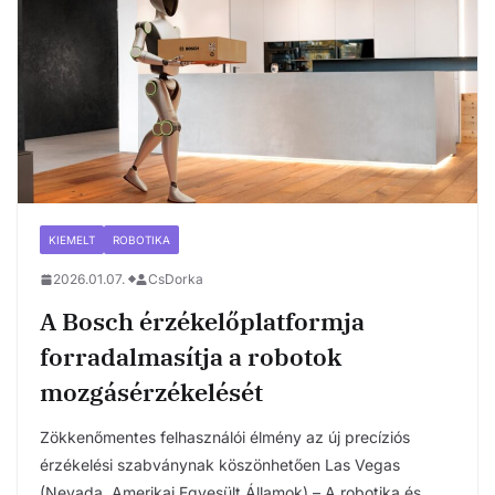
KIEMELT
ROBOTIKA
2026.01.07.
CsDorka
A Bosch érzékelőplatformja
forradalmasítja a robotok
mozgásérzékelését
Zökkenőmentes felhasználói élmény az új precíziós
érzékelési szabványnak köszönhetően Las Vegas
(Nevada, Amerikai Egyesült Államok) – A robotika és