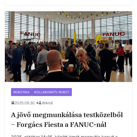
ROBOTIKA
KOLLABORATÍV ROBOT
2025.09.30.
WAndi
A jövő megmunkálása testközelből
– Forgács Fiesta a FANUC-nál
2025. október 14–16. között ismét megnyitja kapuit a