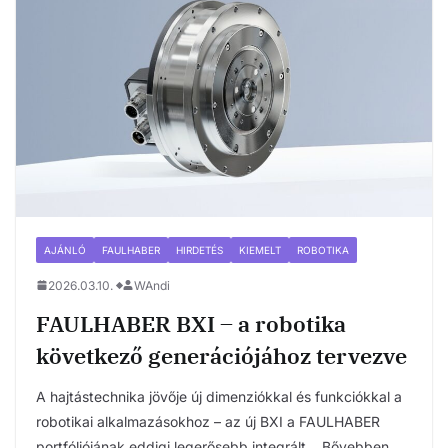
AJÁNLÓ
FAULHABER
HIRDETÉS
KIEMELT
ROBOTIKA
2026.03.10.
WAndi
FAULHABER BXI – a robotika
következő generációjához tervezve
A hajtástechnika jövője új dimenziókkal és funkciókkal a
robotikai alkalmazásokhoz – az új BXI a FAULHABER
portfóliójának eddigi legerősebb integrált….Bővebben