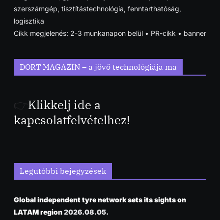
szerszámgép, tisztítástechnológia, fenntarthatóság,
logisztika
Cikk megjelenés: 2-3 munkanapon belül • PR-cikk • banner
DORT MAGAZIN – a jövő technológiája ma
👉
Klikkelj ide a
kapcsolatfelvételhez!
Legutóbbi bejegyzések
Global independent tyre network sets its sights on
LATAM region
2026.08.05.