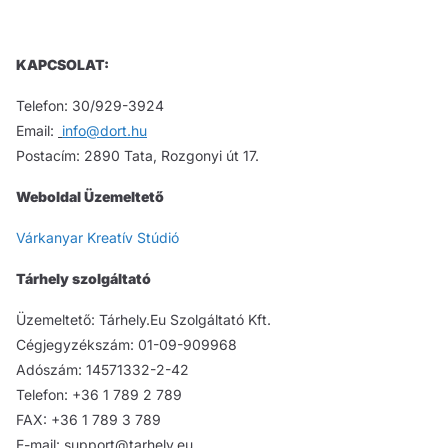
KAPCSOLAT:
Telefon: 30/929-3924
Email:
info@dort.hu
Postacím: 2890 Tata, Rozgonyi út 17.
Weboldal Üzemeltető
Várkanyar Kreatív Stúdió
Tárhely szolgáltató
Üzemeltető: Tárhely.Eu Szolgáltató Kft.
Cégjegyzékszám: 01-09-909968
Adószám: 14571332-2-42
Telefon: +36 1 789 2 789
FAX: +36 1 789 3 789
E-mail: support@tarhely.eu