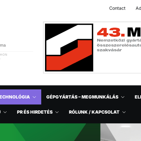
Contact
Ad
r ma
THON
A
ECHNOLÓGIA
GÉPGYÁRTÁS – MEGMUNKÁLÁS
EL
Ű
PR ÉS HIRDETÉS
RÓLUNK / KAPCSOLAT