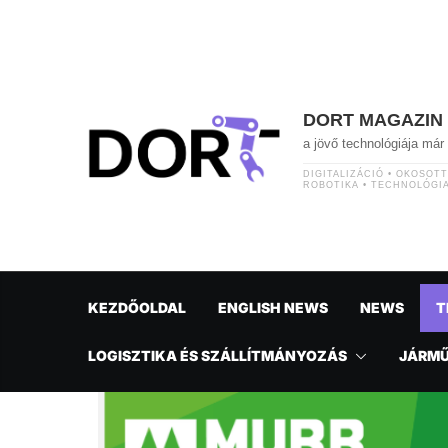
Skip
to
content
DORT MAGAZIN
a jövő technológiája má
DIGITALIZÁCIÓ • OKOSOT
ROBOTIKA • TECHNOLÓGI
KEZDŐOLDAL
ENGLISH NEWS
NEWS
T
LOGISZTIKA ÉS SZÁLLÍTMÁNYOZÁS
JÁRM