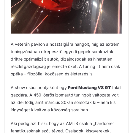
A veterán pavilon a nosztalgiára hangolt, míg az extrém
tuningzónában elképesztő egyedi gépek sorakoztak:
driftre optimalizált autók, dizájncsodák és hihetetlen
részletgazdagság jellemezte őket. A tuning itt nem csak
optika – filozófia, közösség és életérzés is.
A show csúcspontjaként egy
Ford Mustang V8 GT
talált
gazdára. A 450 lóerős izomautó tuningolt változata volt
az idei fődíj, amit március 30-án sorsoltak ki – nem kis
irigységet kiváltva a közönség soraiban.
Aki pedig azt hiszi, hogy az AMTS csak a „hardcore”
fanatikusoknak szól, téved. Családok, kisgyerekek,