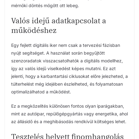
mérnöki döntés mögött ott lebeg.
Valós idejű adatkapcsolat a
működéshez
Egy fejlett digitális iker nem csak a tervezési fázisban
nyújt segítséget. A használat során begyűjtött
szenzoradatok visszacsatolhatók a digitális modellhez,
így az valós idejű viselkedést képes mutatni. Ez azt
jelenti, hogy a karbantartási ciklusokat előre jelezheted, a
túlterhelést még idejében észlelheted, és folyamatosan
optimalizálhatod a működést.
Ez a megközelítés különösen fontos olyan iparágakban,
mint az autóipar, repülőgépgyártás vagy energetika, ahol
az állásidő és a meghibásodás rendkívül költséges lehet.
Tesztelés helyett finomhangolás