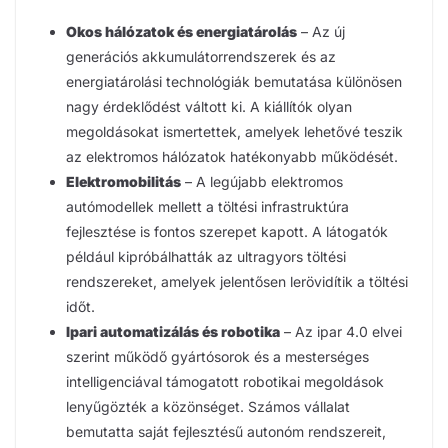
Okos hálózatok és energiatárolás
– Az új
generációs akkumulátorrendszerek és az
energiatárolási technológiák bemutatása különösen
nagy érdeklődést váltott ki. A kiállítók olyan
megoldásokat ismertettek, amelyek lehetővé teszik
az elektromos hálózatok hatékonyabb működését.
Elektromobilitás
– A legújabb elektromos
autómodellek mellett a töltési infrastruktúra
fejlesztése is fontos szerepet kapott. A látogatók
például kipróbálhatták az ultragyors töltési
rendszereket, amelyek jelentősen lerövidítik a töltési
időt.
Ipari automatizálás és robotika
– Az ipar 4.0 elvei
szerint működő gyártósorok és a mesterséges
intelligenciával támogatott robotikai megoldások
lenyűgözték a közönséget. Számos vállalat
bemutatta saját fejlesztésű autonóm rendszereit,