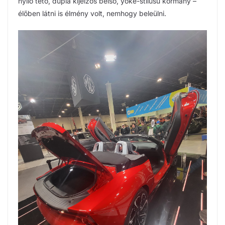
nyíló tető, dupla kijelzős belső, yoke-stílusú kormány –
élőben látni is élmény volt, nemhogy beleülni.