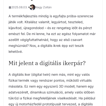
2025.08.03.
Nagy Zoltán
A termékfejlesztés mindig is egyfajta próba-szerencse
játék volt. Kitalálsz valamit, legyártod, teszteled,
kijavítod, újragondolod – és ez rengeteg időt és pénzt
emészt fel. De mi lenne, ha ezt az egész folyamatot már
azelőtt végigfuttathatnád, hogy az első csavart
meghúznád? Nos, a digitális ikrek épp ezt teszik
lehetővé.
Mit jelent a digitális ikerpár?
A digitális iker (digital twin) nem más, mint egy valós
fizikai termék vagy rendszer pontos, működő virtuális
másolata. Ez nem egy egyszerű 3D modell, hanem egy
adatvezérelt, dinamikus szimuláció, amely valós időben
tükrözi a fizikai megfelelőjének viselkedését. Ha például
egy új motorházfedél prototípusát tervezed, a digitális