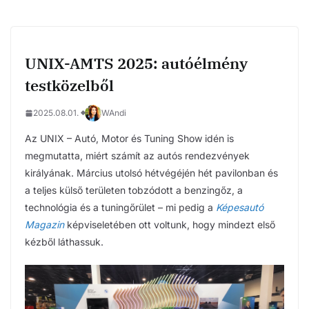
UNIX-AMTS 2025: autóélmény
testközelből
2025.08.01.
WAndi
Az UNIX – Autó, Motor és Tuning Show idén is
megmutatta, miért számít az autós rendezvények
királyának. Március utolsó hétvégéjén hét pavilonban és
a teljes külső területen tobzódott a benzingőz, a
technológia és a tuningőrület – mi pedig a
Képesautó
Magazin
képviseletében ott voltunk, hogy mindezt első
kézből láthassuk.