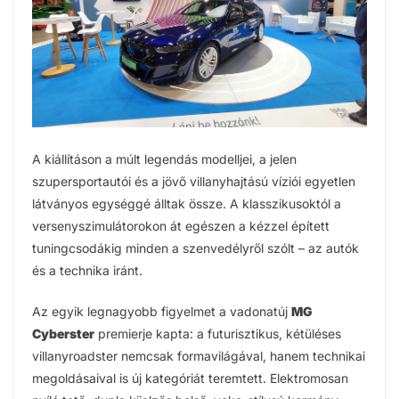
A kiállításon a múlt legendás modelljei, a jelen
szupersportautói és a jövő villanyhajtású víziói egyetlen
látványos egységgé álltak össze. A klasszikusoktól a
versenyszimulátorokon át egészen a kézzel épített
tuningcsodákig minden a szenvedélyről szólt – az autók
és a technika iránt.
Az egyik legnagyobb figyelmet a vadonatúj
MG
Cyberster
premierje kapta: a futurisztikus, kétüléses
villanyroadster nemcsak formavilágával, hanem technikai
megoldásaival is új kategóriát teremtett. Elektromosan