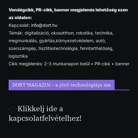
Vendégcikk, PR-cikk, banner megjelenés lehetőség ezen
az oldalon:
Kapcsolat:
info@dort.hu
Témák: digitalizáció, okosotthon, robotika, technika,
megmunkálás, gyártás,környezetvédelem, autó,
szerszámgép, tisztítástechnológia, fenntarthatóság,
logisztika
Cikk megjelenés: 2-3 munkanapon belül • PR-cikk • banner
DORT MAGAZIN – a jövő technológiája ma
👉
Klikkelj ide a
kapcsolatfelvételhez!