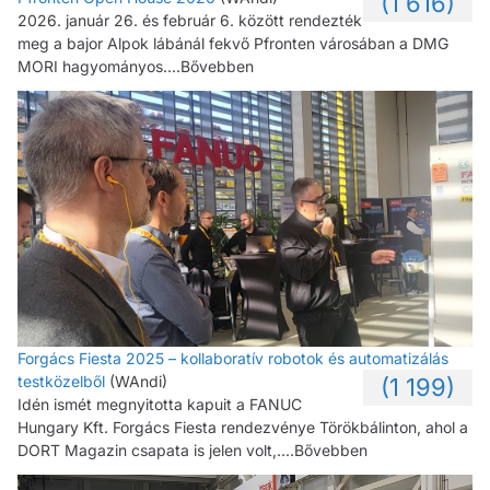
(1 616)
2026. január 26. és február 6. között rendezték
meg a bajor Alpok lábánál fekvő Pfronten városában a DMG
MORI hagyományos....Bővebben
Forgács Fiesta 2025 – kollaboratív robotok és automatizálás
testközelből
(WAndi)
(1 199)
Idén ismét megnyitotta kapuit a FANUC
Hungary Kft. Forgács Fiesta rendezvénye Törökbálinton, ahol a
DORT Magazin csapata is jelen volt,....Bővebben