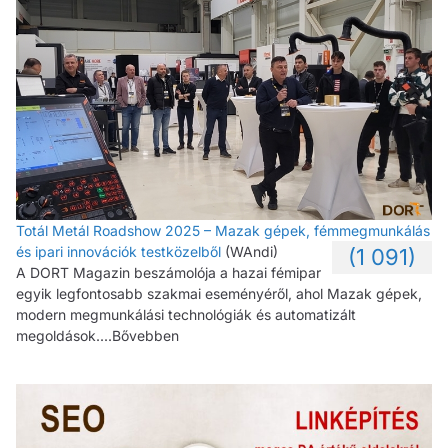
Totál Metál Roadshow 2025 – Mazak gépek, fémmegmunkálás
és ipari innovációk testközelből
(WAndi)
(1 091)
A DORT Magazin beszámolója a hazai fémipar
egyik legfontosabb szakmai eseményéről, ahol Mazak gépek,
modern megmunkálási technológiák és automatizált
megoldások....Bővebben