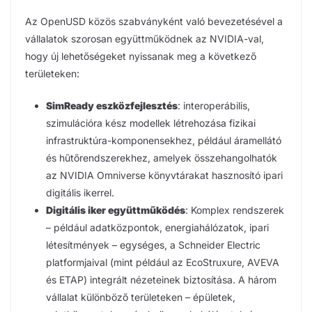
Az OpenUSD közös szabványként való bevezetésével a
vállalatok szorosan együttműködnek az NVIDIA-val,
hogy új lehetőségeket nyissanak meg a következő
területeken:
SimReady eszközfejlesztés
: interoperábilis,
szimulációra kész modellek létrehozása fizikai
infrastruktúra-komponensekhez, például áramellátó
és hűtőrendszerekhez, amelyek összehangolhatók
az NVIDIA Omniverse könyvtárakat hasznosító ipari
digitális ikerrel.
Digitális iker együttműködés
: Komplex rendszerek
– például adatközpontok, energiahálózatok, ipari
létesítmények – egységes, a Schneider Electric
platformjaival (mint például az EcoStruxure, AVEVA
és ETAP) integrált nézeteinek biztosítása. A három
vállalat különböző területeken – épületek,