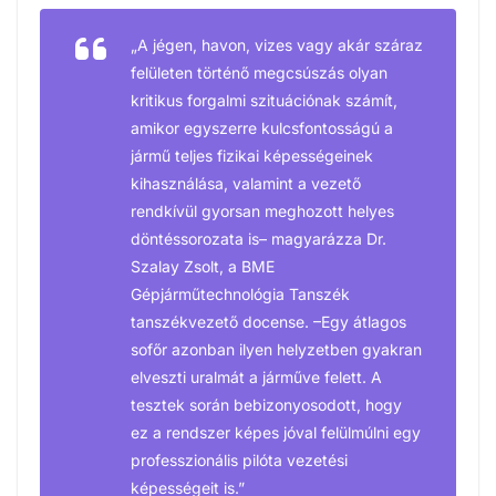
„
A jégen, havon, vizes vagy akár száraz
felületen történő megcsúszás olyan
kritikus forgalmi szituációnak számít,
amikor egyszerre kulcsfontosságú a
jármű teljes fizikai képességeinek
kihasználása, valamint a vezető
rendkívül gyorsan meghozott helyes
döntéssorozata is
– magyarázza Dr.
Szalay Zsolt, a BME
Gépjárműtechnológia Tanszék
tanszékvezető docense. –
Egy átlagos
sofőr azonban ilyen helyzetben gyakran
elveszti uralmát a járműve felett. A
tesztek során bebizonyosodott, hogy
ez a rendszer képes jóval felülmúlni egy
professzionális pilóta vezetési
képességeit is.”