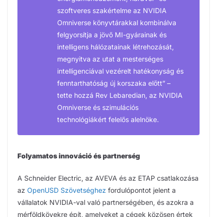
szoftveres szakértelme az NVIDIA
Omniverse könyvtárakkal kombinálva
felgyorsítja a jövő MI-gyárainak és
intelligens hálózatainak létrehozását,
megnyitva az utat a mesterséges
intelligenciával vezérelt hatékonyság és
fenntarthatóság új korszaka előtt” –
tette hozzá Rev Lebaredian, az NVIDIA
Omniverse és szimulációs
technológiákért felelős alelnöke.
Folyamatos innováció és partnerség
A Schneider Electric, az AVEVA és az ETAP csatlakozása
az
OpenUSD Szövetséghez
fordulópontot jelent a
vállalatok NVIDIA-val való partnerségében, és azokra a
mérföldkövekre épít, amelyeket a cégek közösen értek