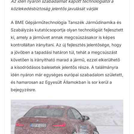
Az idén nyáron szabadalmat kapott technológiától a
közlekedésbiztoság jelentős javulását várják
A BME Gépjárműtechnológia Tanszék Járműdinamika és
Szabályzás kutatócsoportja olyan technológiát fejlesztett
ki, amely a járművet annak megcsúszásakor is képes
kontrolláltan irányítani. Az új fejlesztés jelentősége, hogy
a jövőben a tapadási határon túl, tehát a megcsúszást
követően is irányítható marad a jármű, ezzel elkerülhető
a kisodródásos balesetek jelentős része. A találmányra
idén nyáron már egységes európai szabadalom született,
és hamarosan az Egyesült Államokban is sor kerül a
bejegyzésre.