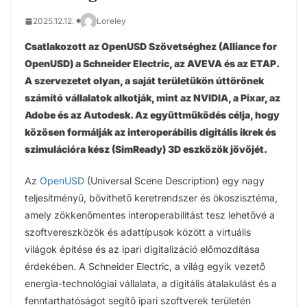
2025.12.12.
Loreley
Csatlakozott az OpenUSD Szövetséghez (Alliance for
OpenUSD) a Schneider Electric, az AVEVA és az ETAP.
A szervezetet olyan, a saját területükön úttörőnek
számító vállalatok alkotják, mint az NVIDIA, a Pixar, az
Adobe és az Autodesk. Az együttműködés célja, hogy
közösen formálják az interoperábilis digitális ikrek és
szimulációra kész (SimReady) 3D eszközök jövőjét.
Az
OpenUSD
(Universal Scene Description) egy nagy
teljesítményű, bővíthető keretrendszer és ökoszisztéma,
amely zökkenőmentes interoperabilitást tesz lehetővé a
szoftvereszközök és adattípusok között a virtuális
világok építése és az ipari digitalizáció előmozdítása
érdekében. A Schneider Electric, a világ egyik vezető
energia-technológiai vállalata, a digitális átalakulást és a
fenntarthatóságot segítő ipari szoftverek területén