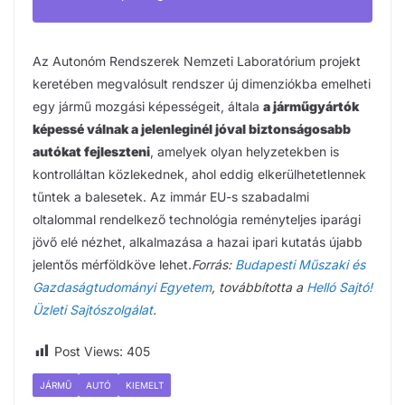
Az Autonóm Rendszerek Nemzeti Laboratórium projekt
keretében megvalósult rendszer új dimenziókba emelheti
egy jármű mozgási képességeit, általa
a járműgyártók
képessé válnak a jelenleginél jóval biztonságosabb
autókat fejleszteni
, amelyek olyan helyzetekben is
kontrolláltan közlekednek, ahol eddig elkerülhetetlennek
tűntek a balesetek. Az immár EU-s szabadalmi
oltalommal rendelkező technológia reményteljes iparági
jövő elé nézhet, alkalmazása a hazai ipari kutatás újabb
jelentős mérföldköve lehet.
Forrás:
Budapesti Műszaki és
Gazdaságtudományi Egyetem
, továbbította a
Helló Sajtó!
Üzleti Sajtószolgálat
.
Post Views:
405
JÁRMŰ
AUTÓ
KIEMELT