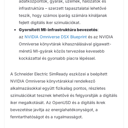
adatközpontok, gyárak, üzemek, hálózatok és
infrastruktúra – szerzett tapasztalatai lehetővé
teszik, hogy számos iparág számára kínáljanak
fejlett digitális iker szimulációkat.
Gyorsított MI-infrastruktúra bevezetés
:
az
NVIDIA Omniverse DSX Blueprint
és az NVIDIA
Omniverse könyvtárak kihasználásával gigawatt-
méretű MI-gyárak közös tervezése kevesebb
kockázattal és gyorsabb piacra lépéssel.
A Schneider Electric SimReady eszközei a beépített
NVIDIA Omniverse könyvtárakkal rendelkező
alkalmazásokkal együtt fizikailag pontos, részletes
szimulációkat tesznek lehetővé és felgyorsítják a digitális
iker megalkotását. Az OpenUSD és a digitális ikrek
bevezetése javítja az energiahatékonyságot, a
fenntarthatóságot és a rugalmasságot.