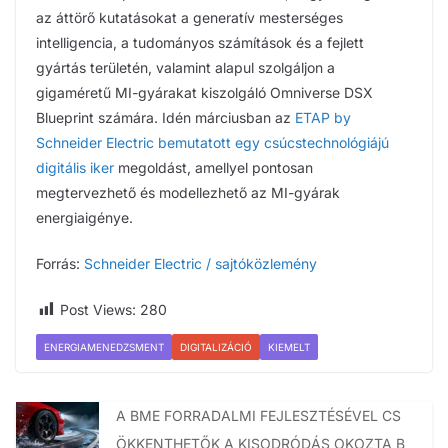
az áttörő kutatásokat a generatív mesterséges
intelligencia, a tudományos számítások és a fejlett
gyártás területén, valamint alapul szolgáljon a
gigaméretű MI-gyárakat kiszolgáló Omniverse DSX
Blueprint számára. Idén márciusban az
ETAP by
Schneider Electric bemutatott egy csúcstechnológiájú
digitális iker
megoldást, amellyel pontosan
megtervezhető és modellezhető az MI-gyárak
energiaigénye.
Forrás:
Schneider Electric / sajtóközlemény
Post Views:
280
ENERGIAMENEDZSMENT
DIGITALIZÁCIÓ
KIEMELT
A BME FORRADALMI FEJLESZTÉSÉVEL CS
ÖKKENTHETŐK A KISODRÓDÁS OKOZTA B