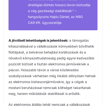
stratégiai döntés hosszú távon biztosítja
a cég gazdasági stabilitását.”
–
hangsúlyozta Hajdu Dániel, az NRG
CAR Kft. ügyvezetője.
A jövőbeli lehetőségek is jelentősek:
a támogatás
kihasználásával a vállalkozások könnyebben bővíthetik
flottájukat, a belvárosi behajtási korlátozások és a
növekvő környezettudatosság pedig egyre kedvezőbb
pozíciót biztosít a tisztán elektromos járműveknek a
piacon. Hosszabb távon a városi közlekedési
szabályozások várhatóan még inkább előnyösen hatnak
az elektromos kishaszonjárművekre, így a cégek a
mostani beruházással nemcsak költséget takarítanak
meg, hanem működésük stabilitását is erősítik.
Az elektromos átállás tehát nemcsak a vállalkozások