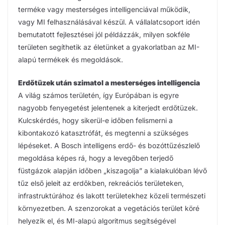
terméke vagy mesterséges intelligenciával működik,
vagy MI felhasználásával készül. A vállalatcsoport idén
bemutatott fejlesztései jól példázzák, milyen sokféle
területen segíthetik az életünket a gyakorlatban az MI-
alapú termékek és megoldások.
Erdőtüzek után szimatol a mesterséges intelligencia
A világ számos területén, így Európában is egyre
nagyobb fenyegetést jelentenek a kiterjedt erdőtüzek.
Kulcskérdés, hogy sikerül-e időben felismerni a
kibontakozó katasztrófát, és megtenni a szükséges
lépéseket. A Bosch intelligens erdő- és bozóttűzészlelő
megoldása képes rá, hogy a levegőben terjedő
füstgázok alapján időben „kiszagolja” a kialakulóban lévő
tűz első jeleit az erdőkben, rekreációs területeken,
infrastruktúrához és lakott területekhez közeli természeti
környezetben. A szenzorokat a vegetációs terület köré
helyezik el, és MI-alapú algoritmus segítségével