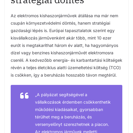
Az elektromos kishaszonjárművek átállása ma már nem
csupán környezetvédelmi döntés, hanem stratégiai
gazdasági lépés is. Európai tapasztalatok szerint egy
kisvállalkozás járművenként akár több, mint 10 ezer
eurót is megtakaríthat három év alatt, ha hagyományos
dízel vagy benzines kishaszonjárművét elektromosra
cseréli. A kedvezőbb energia- és karbantartási költségek
révén a teljes életciklus alatti üzemeltetési költség (TCO)
is csökken, így a beruházás hosszabb távon megtérül.
„A pályázat segítségével a
vállalkozások érdemben csökkenthetik
működési kiadásaikat, gyorsabban
térülhet meg a beruházás, és
versenyelőnyt szerezhetnek a piacon.
Az elektromos járművek melletti