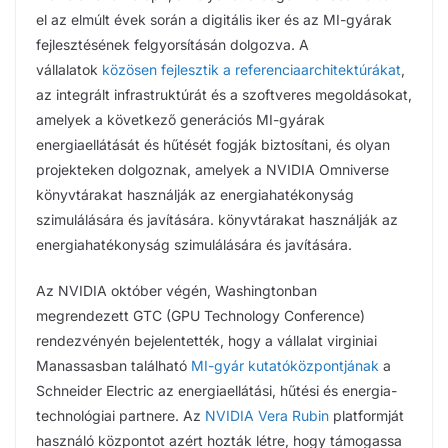
el az elmúlt évek során a digitális iker és az MI-gyárak
fejlesztésének felgyorsításán dolgozva. A
vállalatok
közösen fejlesztik a referenciaarchitektúrákat
,
az integrált infrastruktúrát és a szoftveres megoldásokat,
amelyek a következő generációs MI-gyárak
energiaellátását és hűtését fogják biztosítani, és olyan
projekteken dolgoznak, amelyek a NVIDIA Omniverse
könyvtárakat használják az energiahatékonyság
szimulálására és javítására. könyvtárakat használják az
energiahatékonyság szimulálására és javítására.
Az NVIDIA október végén, Washingtonban
megrendezett GTC (GPU Technology Conference)
rendezvényén bejelentették, hogy a vállalat virginiai
Manassasban található
MI-gyár kutatóközpontjának
a
Schneider Electric az energiaellátási, hűtési és energia-
technológiai partnere. Az
NVIDIA Vera Rubin
platformját
használó központot azért hozták létre, hogy támogassa