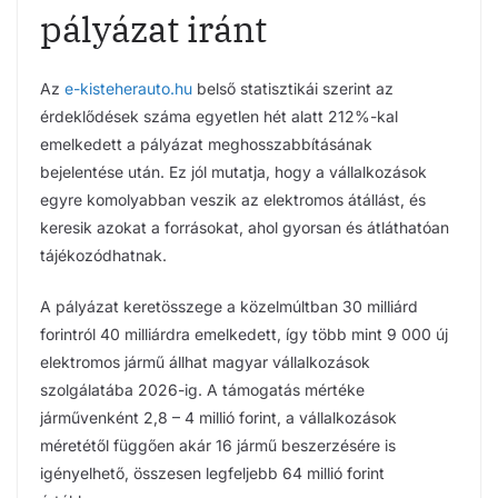
pályázat iránt
Az
e-kistehera
u
to.hu
belső statisztikái szerint az
érdeklődések száma egyetlen hét alatt 212%-kal
emelkedett a pályázat meghosszabbításának
bejelentése után. Ez jól mutatja, hogy a vállalkozások
egyre komolyabban veszik az elektromos átállást, és
keresik azokat a forrásokat, ahol gyorsan és átláthatóan
tájékozódhatnak.
A pályázat keretösszege a közelmúltban 30 milliárd
forintról 40 milliárdra emelkedett, így több mint 9 000 új
elektromos jármű állhat magyar vállalkozások
szolgálatába 2026-ig. A támogatás mértéke
járművenként 2,8 – 4 millió forint, a vállalkozások
méretétől függően akár 16 jármű beszerzésére is
igényelhető, összesen legfeljebb 64 millió forint