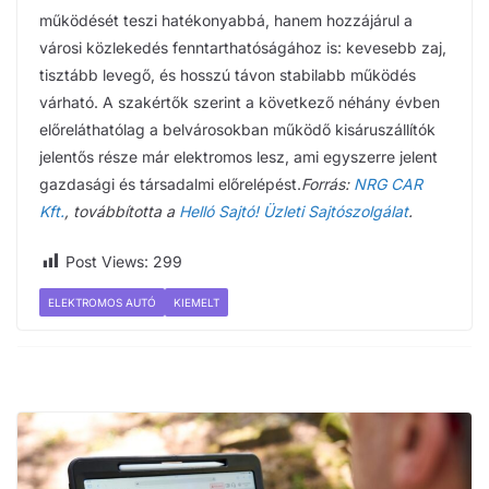
működését teszi hatékonyabbá, hanem hozzájárul a
városi közlekedés fenntarthatóságához is: kevesebb zaj,
tisztább levegő, és hosszú távon stabilabb működés
várható. A szakértők szerint a következő néhány évben
előreláthatólag a belvárosokban működő kisáruszállítók
jelentős része már elektromos lesz, ami egyszerre jelent
gazdasági és társadalmi előrelépést.
Forrás:
NRG CAR
Kft.
, továbbította a
Helló Sajtó! Üzleti Sajtószolgálat
.
Post Views:
299
ELEKTROMOS AUTÓ
KIEMELT