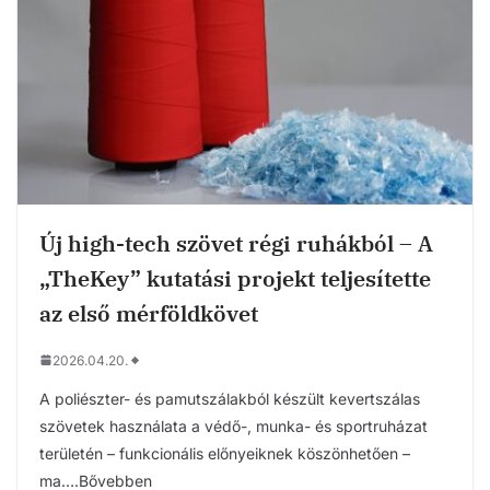
Új high-tech szövet régi ruhákból – A
„TheKey” kutatási projekt teljesítette
az első mérföldkövet
2026.04.20.
A poliészter- és pamutszálakból készült kevertszálas
szövetek használata a védő-, munka- és sportruházat
területén – funkcionális előnyeiknek köszönhetően –
ma….Bővebben