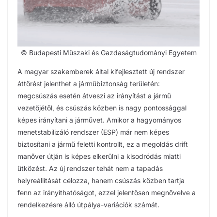
© Budapesti Műszaki és Gazdaságtudományi Egyetem
A magyar szakemberek által kifejlesztett új rendszer
áttörést jelenthet a járműbiztonság területén:
megcsúszás esetén átveszi az irányítást a jármű
vezetőjétől, és csúszás közben is nagy pontossággal
képes irányítani a járművet. Amikor a hagyományos
menetstabilizáló rendszer (ESP) már nem képes
biztosítani a jármű feletti kontrollt, ez a megoldás drift
manőver útján is képes elkerülni a kisodródás miatti
ütközést. Az új rendszer tehát nem a tapadás
helyreállítását célozza, hanem csúszás közben tartja
fenn az irányíthatóságot, ezzel jelentősen megnövelve a
rendelkezésre álló útpálya-variációk számát.