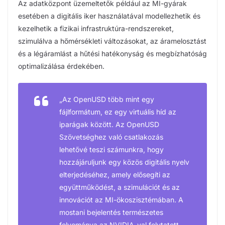
Az adatközpont üzemeltetők például az MI-gyárak
esetében a digitális iker használatával modellezhetik és
kezelhetik a fizikai infrastruktúra-rendszereket,
szimulálva a hőmérsékleti változásokat, az áramelosztást
és a légáramlást a hűtési hatékonyság és megbízhatóság
optimalizálása érdekében.
„Az OpenUSD több mint egy
fájlformátum, ez egy virtuális híd az
iparágak között. Az OpenUSD
Szövetséghez való csatlakozás
lehetővé teszi számunkra, hogy
hozzájáruljunk egy közös digitális nyelv
elterjedéséhez, amely elősegíti az
együttműködést, a szimulációt és az
innovációt az MI-ökoszisztémában. A
mostani bejelentés természetes
folyománya az NVIDIA-val folytatott