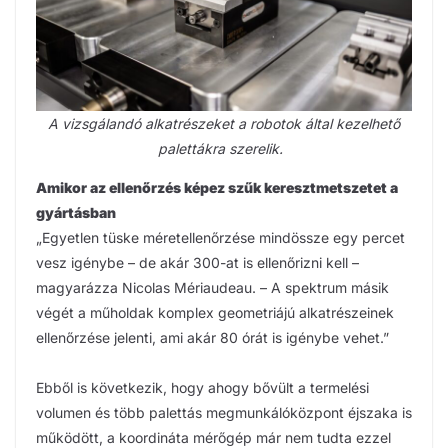
A vizsgálandó alkatrészeket a robotok által kezelhető
palettákra szerelik.
Amikor az ellenőrzés képez szűk keresztmetszetet a
gyártásban
„Egyetlen tüske méretellenőrzése mindössze egy percet
vesz igénybe – de akár 300-at is ellenőrizni kell –
magyarázza Nicolas Mériaudeau. – A spektrum másik
végét a műholdak komplex geometriájú alkatrészeinek
ellenőrzése jelenti, ami akár 80 órát is igénybe vehet.”
Ebből is következik, hogy ahogy bővült a termelési
volumen és több palettás megmunkálóközpont éjszaka is
működött, a koordináta mérőgép már nem tudta ezzel