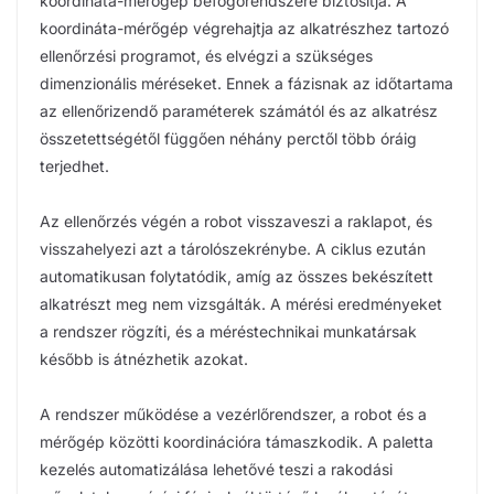
koordináta-mérőgép befogórendszere biztosítja. A
koordináta-mérőgép végrehajtja az alkatrészhez tartozó
ellenőrzési programot, és elvégzi a szükséges
dimenzionális méréseket. Ennek a fázisnak az időtartama
az ellenőrizendő paraméterek számától és az alkatrész
összetettségétől függően néhány perctől több óráig
terjedhet.
Az ellenőrzés végén a robot visszaveszi a raklapot, és
visszahelyezi azt a tárolószekrénybe. A ciklus ezután
automatikusan folytatódik, amíg az összes bekészített
alkatrészt meg nem vizsgálták. A mérési eredményeket
a rendszer rögzíti, és a méréstechnikai munkatársak
később is átnézhetik azokat.
A rendszer működése a vezérlőrendszer, a robot és a
mérőgép közötti koordinációra támaszkodik. A paletta
kezelés automatizálása lehetővé teszi a rakodási