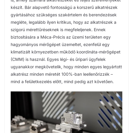
készít. Bár alapvető fontosságú a korszerű alkatrészek
gyártásához szükséges szakértelem és berendezések
megléte, legalább ilyen kritikus, hogy az alkatrészek a
szigorú mérettűréseknek is megfeleljenek. Ennek
biztosítására a Méca-Précis az üzemi területen egy
hagyományos mérőgépet üzemeltet, ezenfelül egy
klimatizált környezetben működő koordináta-mérőgépet
(CMM) is használ. Egyes légi- és űripari ügyfelek
ugyanakkor megkövetelik, hogy minden egyes legyártott
alkatrész minden méretét 100%-ban leellenőrizzék –
mind a felületkezelés előtt, mind pedig azt követően.