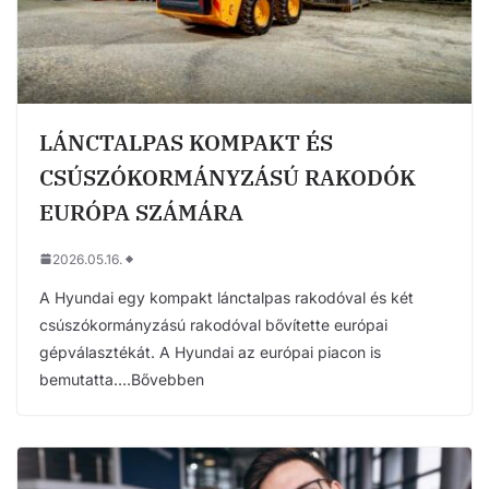
LÁNCTALPAS KOMPAKT ÉS
CSÚSZÓKORMÁNYZÁSÚ RAKODÓK
EURÓPA SZÁMÁRA
2026.05.16.
A Hyundai egy kompakt lánctalpas rakodóval és két
csúszókormányzású rakodóval bővítette európai
gépválasztékát. A Hyundai az európai piacon is
bemutatta….Bővebben