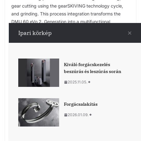
gear cutting using the gearSKIVING technology cycle,
and grinding. This process integration transforms the
DMU 60 eVo 2. Generation into a multifunctional
machining solution that can be flexibly adapted to a wide
Ipari körkép
range of requirements and industries, fully leveraging the
potential of cutting-edge machining technology.
Intelligent automation solutions optimize machine
utilization around the clock as needed. Modern control
Kiváló forgácskezelés
options—a SINUMERIK ONE or a HEIDENHAIN TNC 7—
beszúrás és leszúrás során
on CELOS X pave the way for Digital Transformation
2025.11.05.
(DX).
Forgácsalakítás
2026.01.09.