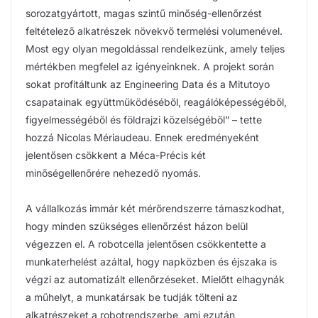
sorozatgyártott, magas szintű minőség-ellenőrzést
feltételező alkatrészek növekvő termelési volumenével.
Most egy olyan megoldással rendelkezünk, amely teljes
mértékben megfelel az igényeinknek. A projekt során
sokat profitáltunk az Engineering Data és a Mitutoyo
csapatainak együttműködéséből, reagálóképességéből,
figyelmességéből és földrajzi közelségéből” – tette
hozzá Nicolas Mériaudeau. Ennek eredményeként
jelentősen csökkent a Méca-Précis két
minőségellenőrére nehezedő nyomás.
A vállalkozás immár két mérőrendszerre támaszkodhat,
hogy minden szükséges ellenőrzést házon belül
végezzen el. A robotcella jelentősen csökkentette a
munkaterhelést azáltal, hogy napközben és éjszaka is
végzi az automatizált ellenőrzéseket. Mielőtt elhagynák
a műhelyt, a munkatársak be tudják tölteni az
alkatrészeket a robotrendszerbe, ami ezután