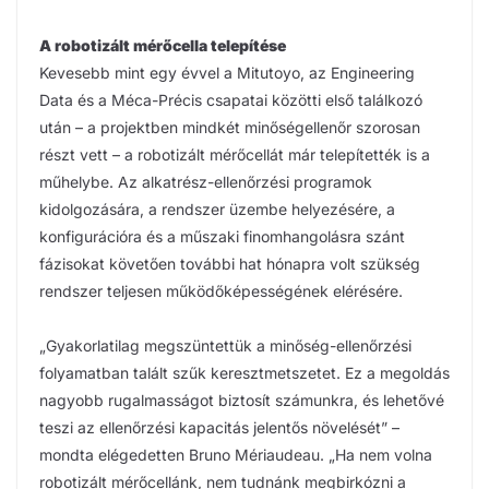
A robotizált mérőcella telepítése
Kevesebb mint egy évvel a Mitutoyo, az Engineering
Data és a Méca-Précis csapatai közötti első találkozó
után – a projektben mindkét minőségellenőr szorosan
részt vett – a robotizált mérőcellát már telepítették is a
műhelybe. Az alkatrész-ellenőrzési programok
kidolgozására, a rendszer üzembe helyezésére, a
konfigurációra és a műszaki finomhangolásra szánt
fázisokat követően további hat hónapra volt szükség
rendszer teljesen működőképességének elérésére.
„Gyakorlatilag megszüntettük a minőség-ellenőrzési
folyamatban talált szűk keresztmetszetet. Ez a megoldás
nagyobb rugalmasságot biztosít számunkra, és lehetővé
teszi az ellenőrzési kapacitás jelentős növelését” –
mondta elégedetten Bruno Mériaudeau. „Ha nem volna
robotizált mérőcellánk, nem tudnánk megbirkózni a