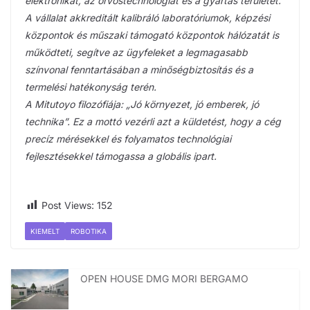
elektronikát, az orvostechnológiát és a gyártás területét.
A vállalat akkreditált kalibráló laboratóriumok, képzési
központok és műszaki támogató központok hálózatát is
működteti, segítve az ügyfeleket a legmagasabb
színvonal fenntartásában a minőségbiztosítás és a
termelési hatékonyság terén.
A Mitutoyo filozófiája: „Jó környezet, jó emberek, jó
technika”. Ez a mottó vezérli azt a küldetést, hogy a cég
precíz mérésekkel és folyamatos technológiai
fejlesztésekkel támogassa a globális ipart.
Post Views:
152
KIEMELT
ROBOTIKA
OPEN HOUSE DMG MORI BERGAMO