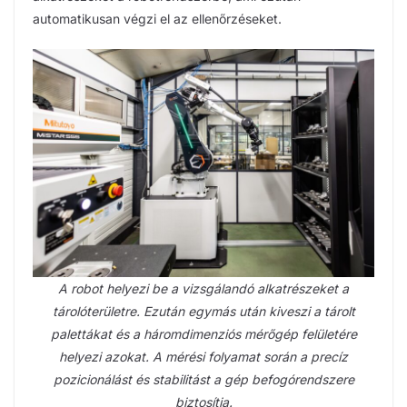
automatikusan végzi el az ellenőrzéseket.
A robot helyezi be a vizsgálandó alkatrészeket a
tárolóterületre. Ezután egymás után kiveszi a tárolt
palettákat és a háromdimenziós mérőgép felületére
helyezi azokat. A mérési folyamat során a precíz
pozicionálást és stabilitást a gép befogórendszere
biztosítja.