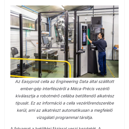
Az Easyprod cella az Engineering Data által szállított
ember-gép interfészéről a Méca-Précis vezérlő
kiválasztja a robotmérő cellába betöltendő alkatrész
típusát. Ez az információ a cella vezérlőrendszerébe
kerül, ami az alkatrészt automatikusan a megfelelő
vizsgálati programmal társítja.
A folyamat a betöltési fázissal veszi kezdetét. A