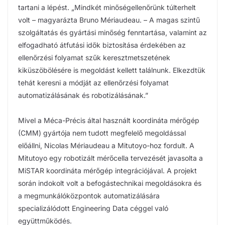
tartani a lépést. „Mindkét minőségellenőrünk túlterhelt
volt – magyarázta Bruno Mériaudeau. – A magas szintű
szolgáltatás és gyártási minőség fenntartása, valamint az
elfogadható átfutási idők biztosítása érdekében az
ellenőrzési folyamat szűk keresztmetszetének
kiküszöbölésére is megoldást kellett találnunk. Elkezdtük
tehát keresni a módját az ellenőrzési folyamat
automatizálásának és robotizálásának.”
Mivel a Méca-Précis által használt koordináta mérőgép
(CMM) gyártója nem tudott megfelelő megoldással
előállni, Nicolas Mériaudeau a Mitutoyo-hoz fordult. A
Mitutoyo egy robotizált mérőcella tervezését javasolta a
MiSTAR koordináta mérőgép integrációjával. A projekt
során indokolt volt a befogástechnikai megoldásokra és
a megmunkálóközpontok automatizálására
specializálódott Engineering Data céggel való
együttműködés.