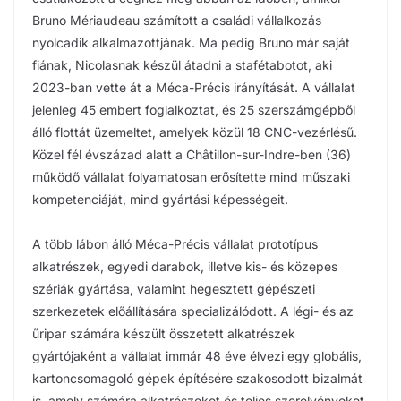
Bruno Mériaudeau számított a családi vállalkozás
nyolcadik alkalmazottjának. Ma pedig Bruno már saját
fiának, Nicolasnak készül átadni a stafétabotot, aki
2023-ban vette át a Méca-Précis irányítását. A vállalat
jelenleg 45 embert foglalkoztat, és 25 szerszámgépből
álló flottát üzemeltet, amelyek közül 18 CNC-vezérlésű.
Közel fél évszázad alatt a Châtillon-sur-Indre-ben (36)
működő vállalat folyamatosan erősítette mind műszaki
kompetenciáját, mind gyártási képességeit.
A több lábon álló Méca-Précis vállalat prototípus
alkatrészek, egyedi darabok, illetve kis- és közepes
szériák gyártása, valamint hegesztett gépészeti
szerkezetek előállítására specializálódott. A légi- és az
űripar számára készült összetett alkatrészek
gyártójaként a vállalat immár 48 éve élvezi egy globális,
kartoncsomagoló gépek építésére szakosodott bizalmát
is, amely számára alkatrészeket és teljes szerelvényeket