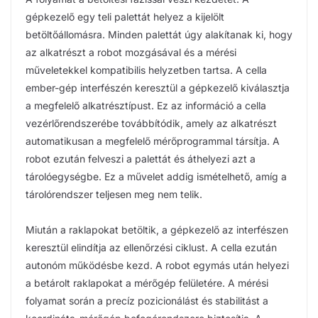
gépkezelő egy teli palettát helyez a kijelölt
betöltőállomásra. Minden palettát úgy alakítanak ki, hogy
az alkatrészt a robot mozgásával és a mérési
műveletekkel kompatibilis helyzetben tartsa. A cella
ember-gép interfészén keresztül a gépkezelő kiválasztja
a megfelelő alkatrésztípust. Ez az információ a cella
vezérlőrendszerébe továbbítódik, amely az alkatrészt
automatikusan a megfelelő mérőprogrammal társítja. A
robot ezután felveszi a palettát és áthelyezi azt a
tárolóegységbe. Ez a művelet addig ismételhető, amíg a
tárolórendszer teljesen meg nem telik.
Miután a raklapokat betöltik, a gépkezelő az interfészen
keresztül elindítja az ellenőrzési ciklust. A cella ezután
autonóm működésbe kezd. A robot egymás után helyezi
a betárolt raklapokat a mérőgép felületére. A mérési
folyamat során a precíz pozicionálást és stabilitást a