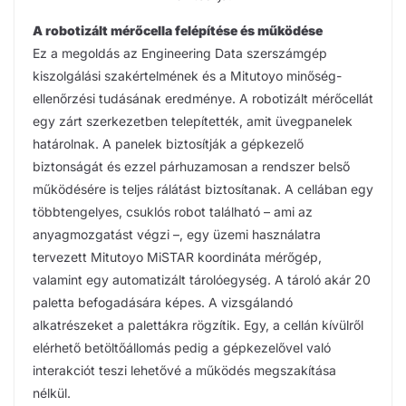
A robotizált mérőcella felépítése és működése
Ez a megoldás az Engineering Data szerszámgép
kiszolgálási szakértelmének és a Mitutoyo minőség-
ellenőrzési tudásának eredménye. A robotizált mérőcellát
egy zárt szerkezetben telepítették, amit üvegpanelek
határolnak. A panelek biztosítják a gépkezelő
biztonságát és ezzel párhuzamosan a rendszer belső
működésére is teljes rálátást biztosítanak. A cellában egy
többtengelyes, csuklós robot található – ami az
anyagmozgatást végzi –, egy üzemi használatra
tervezett Mitutoyo MiSTAR koordináta mérőgép,
valamint egy automatizált tárolóegység. A tároló akár 20
paletta befogadására képes. A vizsgálandó
alkatrészeket a palettákra rögzítik. Egy, a cellán kívülről
elérhető betöltőállomás pedig a gépkezelővel való
interakciót teszi lehetővé a működés megszakítása
nélkül.