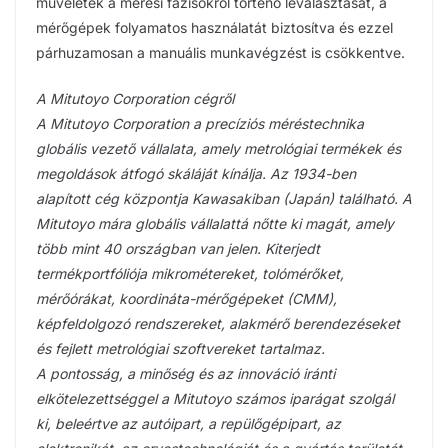
műveletek a mérési fázisokról történő leválasztását, a
mérőgépek folyamatos használatát biztosítva és ezzel
párhuzamosan a manuális munkavégzést is csökkentve.
A Mitutoyo Corporation cégről
A Mitutoyo Corporation a precíziós méréstechnika
globális vezető vállalata, amely metrológiai termékek és
megoldások átfogó skáláját kínálja. Az 1934-ben
alapított cég központja Kawasakiban (Japán) található. A
Mitutoyo mára globális vállalattá nőtte ki magát, amely
több mint 40 országban van jelen. Kiterjedt
termékportfóliója mikrométereket, tolómérőket,
mérőórákat, koordináta-mérőgépeket (CMM),
képfeldolgozó rendszereket, alakmérő berendezéseket
és fejlett metrológiai szoftvereket tartalmaz.
A pontosság, a minőség és az innováció iránti
elkötelezettséggel a Mitutoyo számos iparágat szolgál
ki, beleértve az autóipart, a repülőgépipart, az