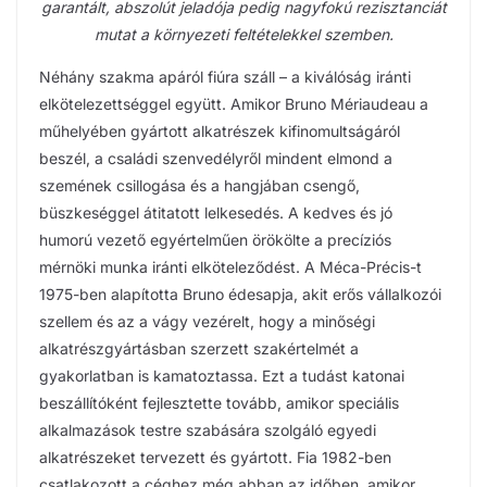
garantált, abszolút jeladója pedig nagyfokú rezisztanciát
mutat a környezeti feltételekkel szemben.
Néhány szakma apáról fiúra száll – a kiválóság iránti
elkötelezettséggel együtt. Amikor Bruno Mériaudeau a
műhelyében gyártott alkatrészek kifinomultságáról
beszél, a családi szenvedélyről mindent elmond a
szemének csillogása és a hangjában csengő,
büszkeséggel átitatott lelkesedés. A kedves és jó
humorú vezető egyértelműen örökölte a precíziós
mérnöki munka iránti elköteleződést. A Méca-Précis-t
1975-ben alapította Bruno édesapja, akit erős vállalkozói
szellem és az a vágy vezérelt, hogy a minőségi
alkatrészgyártásban szerzett szakértelmét a
gyakorlatban is kamatoztassa. Ezt a tudást katonai
beszállítóként fejlesztette tovább, amikor speciális
alkalmazások testre szabására szolgáló egyedi
alkatrészeket tervezett és gyártott. Fia 1982-ben
csatlakozott a céghez még abban az időben, amikor