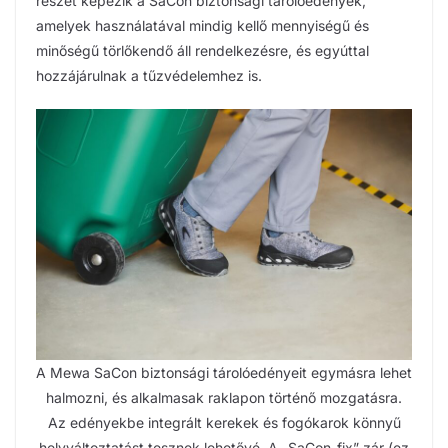
részét képezik a SaCon biztonsági tárolóedények,
amelyek használatával mindig kellő mennyiségű és
minőségű törlőkendő áll rendelkezésre, és egyúttal
hozzájárulnak a tűzvédelemhez is.
A Mewa SaCon biztonsági tárolóedényeit egymásra lehet
halmozni, és alkalmasak raklapon történő mozgatásra.
Az edényekbe integrált kerekek és fogókarok könnyű
helyváltoztatást tesznek lehetővé. A „SaCon-fix” zár (ez