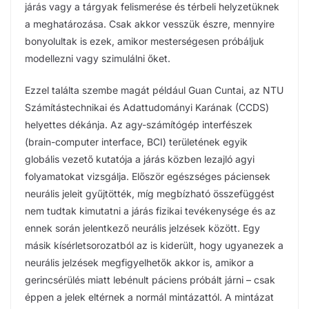
járás vagy a tárgyak felismerése és térbeli helyzetüknek
a meghatározása. Csak akkor vesszük észre, mennyire
bonyolultak is ezek, amikor mesterségesen próbáljuk
modellezni vagy szimulálni őket.
Ezzel találta szembe magát például Guan Cuntai, az NTU
Számítástechnikai és Adattudományi Karának (CCDS)
helyettes dékánja. Az agy-számítógép interfészek
(brain-computer interface, BCI) területének egyik
globális vezető kutatója a járás közben lezajló agyi
folyamatokat vizsgálja. Először egészséges páciensek
neurális jeleit gyűjtötték, míg megbízható összefüggést
nem tudtak kimutatni a járás fizikai tevékenysége és az
ennek során jelentkező neurális jelzések között. Egy
másik kísérletsorozatból az is kiderült, hogy ugyanezek a
neurális jelzések megfigyelhetők akkor is, amikor a
gerincsérülés miatt lebénult páciens próbált járni – csak
éppen a jelek eltérnek a normál mintázattól. A mintázat