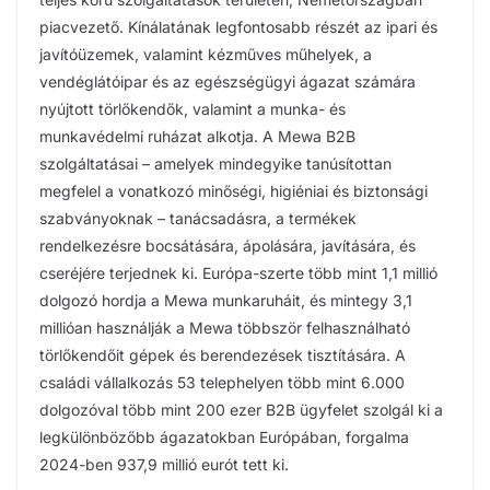
piacvezető. Kínálatának legfontosabb részét az ipari és
javítóüzemek, valamint kézműves műhelyek, a
vendéglátóipar és az egészségügyi ágazat számára
nyújtott törlőkendők, valamint a munka- és
munkavédelmi ruházat alkotja. A Mewa B2B
szolgáltatásai – amelyek mindegyike tanúsítottan
megfelel a vonatkozó minőségi, higiéniai és biztonsági
szabványoknak – tanácsadásra, a termékek
rendelkezésre bocsátására, ápolására, javítására, és
cseréjére terjednek ki. Európa-szerte több mint 1,1 millió
dolgozó hordja a Mewa munkaruháit, és mintegy 3,1
millióan használják a Mewa többször felhasználható
törlőkendőit gépek és berendezések tisztítására. A
családi vállalkozás 53 telephelyen több mint 6.000
dolgozóval több mint 200 ezer B2B ügyfelet szolgál ki a
legkülönbözőbb ágazatokban Európában, forgalma
2024-ben 937,9 millió eurót tett ki.