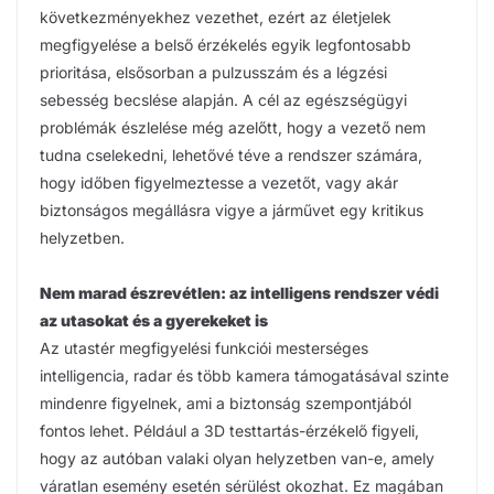
következményekhez vezethet, ezért az életjelek
megfigyelése a belső érzékelés egyik legfontosabb
prioritása, elsősorban a pulzusszám és a légzési
sebesség becslése alapján. A cél az egészségügyi
problémák észlelése még azelőtt, hogy a vezető nem
tudna cselekedni, lehetővé téve a rendszer számára,
hogy időben figyelmeztesse a vezetőt, vagy akár
biztonságos megállásra vigye a járművet egy kritikus
helyzetben.
Nem marad észrevétlen: az intelligens rendszer védi
az utasokat és a gyerekeket is
Az utastér megfigyelési funkciói mesterséges
intelligencia, radar és több kamera támogatásával szinte
mindenre figyelnek, ami a biztonság szempontjából
fontos lehet. Például a 3D testtartás-érzékelő figyeli,
hogy az autóban valaki olyan helyzetben van-e, amely
váratlan esemény esetén sérülést okozhat. Ez magában