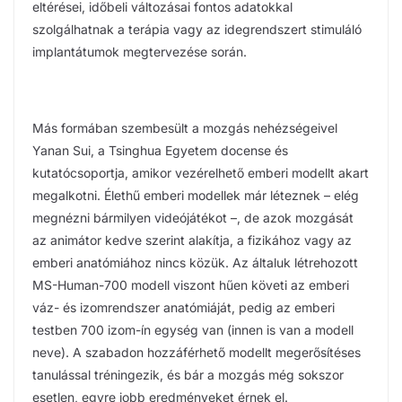
eltérései, időbeli változásai fontos adatokkal
szolgálhatnak a terápia vagy az idegrendszert stimuláló
implantátumok megtervezése során.
Más formában szembesült a mozgás nehézségeivel
Yanan Sui, a Tsinghua Egyetem docense és
kutatócsoportja, amikor vezérelhető emberi modellt akart
megalkotni. Élethű emberi modellek már léteznek – elég
megnézni bármilyen videójátékot –, de azok mozgását
az animátor kedve szerint alakítja, a fizikához vagy az
emberi anatómiához nincs közük. Az általuk létrehozott
MS-Human-700 modell viszont hűen követi az emberi
váz- és izomrendszer anatómiáját, pedig az emberi
testben 700 izom-ín egység van (innen is van a modell
neve). A szabadon hozzáférhető modellt megerősítéses
tanulással tréningezik, és bár a mozgás még sokszor
esetlen, egyre jobb eredményeket érnek el.