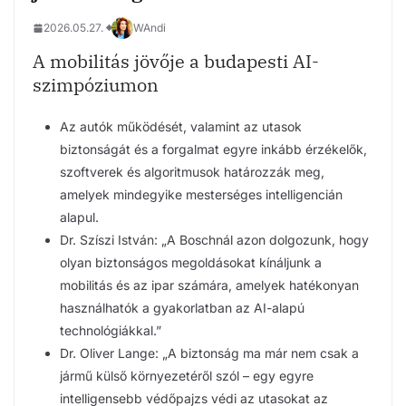
2026.05.27.
WAndi
A mobilitás jövője a budapesti AI-
szimpóziumon
Az autók működését, valamint az utasok
biztonságát és a forgalmat egyre inkább érzékelők,
szoftverek és algoritmusok határozzák meg,
amelyek mindegyike mesterséges intelligencián
alapul.
Dr. Szíszi István: „A Boschnál azon dolgozunk, hogy
olyan biztonságos megoldásokat kínáljunk a
mobilitás és az ipar számára, amelyek hatékonyan
használhatók a gyakorlatban az AI-alapú
technológiákkal.”
Dr. Oliver Lange: „A biztonság ma már nem csak a
jármű külső környezetéről szól – egy egyre
intelligensebb védőpajzs védi az utasokat az