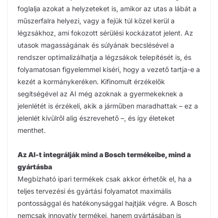
foglalja azokat a helyzeteket is, amikor az utas a lábát a
műszerfalra helyezi, vagy a fejük túl közel kerül a
légzsákhoz, ami fokozott sérülési kockázatot jelent. Az
utasok magasságának és súlyának becslésével a
rendszer optimalizálhatja a légzsákok telepítését is, és
folyamatosan figyelemmel kíséri, hogy a vezető tartja-e a
kezét a kormánykeréken. Kifinomult érzékelők
segítségével az AI még azoknak a gyermekeknek a
jelenlétét is érzékeli, akik a járműben maradhattak – ez a
jelenlét kívülről alig észrevehető –, és így életeket
menthet.
Az AI-t integrálják mind a Bosch termékeibe, mind a
gyártásba
Megbízható ipari termékek csak akkor érhetők el, ha a
teljes tervezési és gyártási folyamatot maximális
pontossággal és hatékonysággal hajtják végre. A Bosch
nemcsak innovatív termékei, hanem gyártásában is