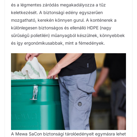
és a légmentes záródás megakadályozza a tűz
keletkezését. A biztonsági edény egyszerűen
mozgatható, kerekén könnyen gurul. A konténerek a
különlegesen biztonságos és ellenálló HDPE (nagy
sűrűségű polietilén) műanyagból készülnek, könnyebbek
és így ergonómikusabbak, mint a fémedények.
A Mewa SaCon biztonsági tárolóedényeit egymásra lehet