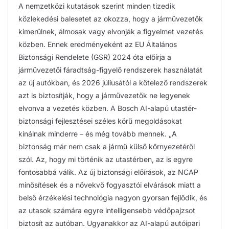
A nemzetközi kutatások szerint minden tizedik
közlekedési balesetet az okozza, hogy a járművezetők
kimerülnek, álmosak vagy elvonják a figyelmet vezetés
közben. Ennek eredményeként az EU Általános
Biztonsági Rendelete (GSR) 2024 óta előírja a
járművezetői fáradtság-figyelő rendszerek használatát
az új autókban, és 2026 júliusától a kötelező rendszerek
azt is biztosítják, hogy a járművezetők ne legyenek
elvonva a vezetés közben. A Bosch AI-alapú utastér-
biztonsági fejlesztései széles körű megoldásokat
kínálnak minderre – és még tovább mennek. „A
biztonság már nem csak a jármű külső környezetéről
szól. Az, hogy mi történik az utastérben, az is egyre
fontosabbá válik. Az új biztonsági előírások, az NCAP
minősítések és a növekvő fogyasztói elvárások miatt a
belső érzékelési technológia nagyon gyorsan fejlődik, és
az utasok számára egyre intelligensebb védőpajzsot
biztosít az autóban. Ugyanakkor az AI-alapú autóipari