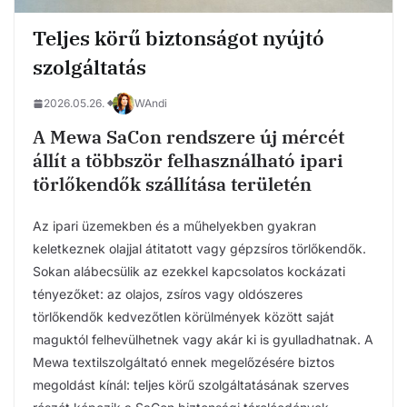
Teljes körű biztonságot nyújtó
szolgáltatás
2026.05.26.
WAndi
A Mewa SaCon rendszere új mércét
állít a többször felhasználható ipari
törlőkendők szállítása területén
Az ipari üzemekben és a műhelyekben gyakran
keletkeznek olajjal átitatott vagy gépzsíros törlőkendők.
Sokan alábecsülik az ezekkel kapcsolatos kockázati
tényezőket: az olajos, zsíros vagy oldószeres
törlőkendők kedvezőtlen körülmények között saját
maguktól felhevülhetnek vagy akár ki is gyulladhatnak. A
Mewa textilszolgáltató ennek megelőzésére biztos
megoldást kínál: teljes körű szolgáltatásának szerves