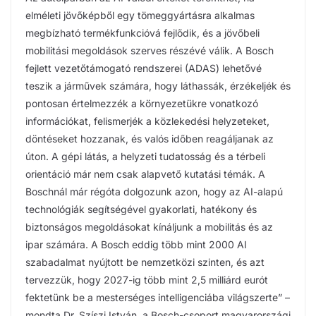
elméleti jövőképből egy tömeggyártásra alkalmas
megbízható termékfunkcióvá fejlődik, és a jövőbeli
mobilitási megoldások szerves részévé válik. A Bosch
fejlett vezetőtámogató rendszerei (ADAS) lehetővé
teszik a járművek számára, hogy láthassák, érzékeljék és
pontosan értelmezzék a környezetükre vonatkozó
információkat, felismerjék a közlekedési helyzeteket,
döntéseket hozzanak, és valós időben reagáljanak az
úton. A gépi látás, a helyzeti tudatosság és a térbeli
orientáció már nem csak alapvető kutatási témák. A
Boschnál már régóta dolgozunk azon, hogy az AI-alapú
technológiák segítségével gyakorlati, hatékony és
biztonságos megoldásokat kínáljunk a mobilitás és az
ipar számára. A Bosch eddig több mint 2000 AI
szabadalmat nyújtott be nemzetközi szinten, és azt
tervezzük, hogy 2027-ig több mint 2,5 milliárd eurót
fektetünk be a mesterséges intelligenciába világszerte” –
mondta Dr. Szíszi István, a Bosch-csoport magyarországi