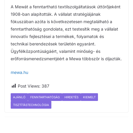
A Mewát a fenntartható textilszolgáltatások úttörőjeként
1908-ban alapították. A vállalat stratégiájának
fókuszában azóta is következetesen megtalálható a
fenntarthatóság gondolata, ezt testesítik meg a vállalat
innovatív fejlesztései a termékek, folyamatok és
technikai berendezések területén egyaránt.
Ügyfélközpontúságáért, valamint minőség- és
erőforrásmenedzsmentjéért a Mewa többször is díjazták.
mewa.hu
Post Views:
387
AJÁNLÓ
FENNTARTHATÓSÁG
HIRDETÉS
KIEMELT
TISZTÍTÁSTECHNOLÓGIA