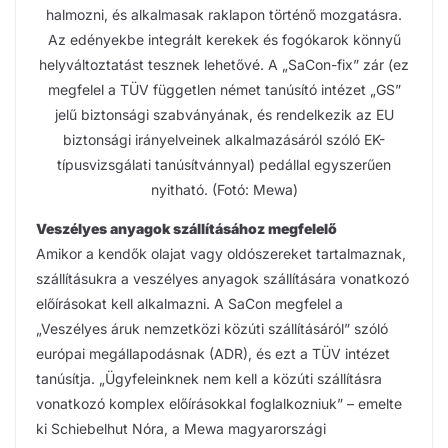
halmozni, és alkalmasak raklapon történő mozgatásra.
Az edényekbe integrált kerekek és fogókarok könnyű
helyváltoztatást tesznek lehetővé. A „SaCon-fix” zár (ez
megfelel a TÜV független német tanúsító intézet „GS”
jelű biztonsági szabványának, és rendelkezik az EU
biztonsági irányelveinek alkalmazásáról szóló EK-
típusvizsgálati tanúsítvánnyal) pedállal egyszerűen
nyitható. (Fotó: Mewa)
Veszélyes anyagok szállításához megfelelő
Amikor a kendők olajat vagy oldószereket tartalmaznak,
szállításukra a veszélyes anyagok szállítására vonatkozó
előírásokat kell alkalmazni. A SaCon megfelel a
„Veszélyes áruk nemzetközi közúti szállításáról” szóló
európai megállapodásnak (ADR), és ezt a TÜV intézet
tanúsítja. „Ügyfeleinknek nem kell a közúti szállításra
vonatkozó komplex előírásokkal foglalkozniuk” – emelte
ki Schiebelhut Nóra, a Mewa magyarországi