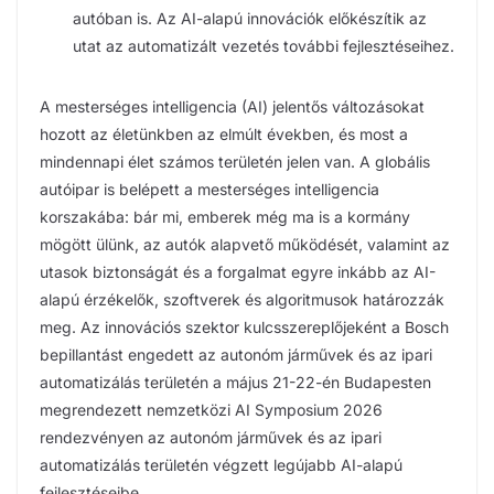
autóban is. Az AI-alapú innovációk előkészítik az
utat az automatizált vezetés további fejlesztéseihez.
A mesterséges intelligencia (AI) jelentős változásokat
hozott az életünkben az elmúlt években, és most a
mindennapi élet számos területén jelen van. A globális
autóipar is belépett a mesterséges intelligencia
korszakába: bár mi, emberek még ma is a kormány
mögött ülünk, az autók alapvető működését, valamint az
utasok biztonságát és a forgalmat egyre inkább az AI-
alapú érzékelők, szoftverek és algoritmusok határozzák
meg. Az innovációs szektor kulcsszereplőjeként a Bosch
bepillantást engedett az autonóm járművek és az ipari
automatizálás területén a május 21-22-én Budapesten
megrendezett nemzetközi AI Symposium 2026
rendezvényen az autonóm járművek és az ipari
automatizálás területén végzett legújabb AI-alapú
fejlesztéseibe.