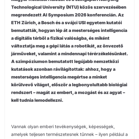
Technological University (NTU) közös szervezésében
megrendezett AI Symposium 2026 konferencián. Az
ETH Zürich, a Bosch és a svájci USI egyetem kutatói
bemutatták, hogyan lép át a mesterséges intelligencia
a digitális térből a fizikai valóságba, és miként
változtatja meg a gépi látás a robotikát, az önvezető
járműveket, valamint a mindennapi térérzékelésünket.
A szimpóziumon bemutatott legújabb nemzetközi
kutatások azonban rávilágítottak: ahhoz, hogy a
mesterséges intelligencia megértse a minket
körülvevő világot, először a legbonyolultabb biológiai
rendszert – magát az embert, a mozgást és az agyat –
kell tudnia lemodellezni.
Vannak olyan emberi tevékenységek, képességek,
amelyek teljesen természetesnek tűnnek – ilyen például a