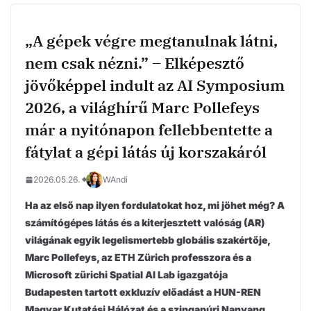
„A gépek végre megtanulnak látni,
nem csak nézni.” – Elképesztő
jövőképpel indult az AI Symposium
2026, a világhírű Marc Pollefeys
már a nyitónapon fellebbentette a
fátylat a gépi látás új korszakáról
2026.05.26.
WAndi
Ha az első nap ilyen fordulatokat hoz, mi jöhet még? A
számítógépes látás és a kiterjesztett valóság (AR)
világának egyik legelismertebb globális szakértője,
Marc Pollefeys, az ETH Zürich professzora és a
Microsoft zürichi Spatial AI Lab igazgatója
Budapesten tartott exkluzív előadást a HUN-REN
Magyar Kutatási Hálózat és a szingapúri Nanyang