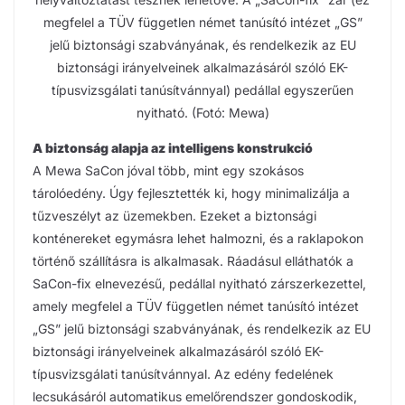
megfelel a TÜV független német tanúsító intézet „GS”
jelű biztonsági szabványának, és rendelkezik az EU
biztonsági irányelveinek alkalmazásáról szóló EK-
típusvizsgálati tanúsítvánnyal) pedállal egyszerűen
nyitható. (Fotó: Mewa)
A biztonság alapja az intelligens konstrukció
A Mewa SaCon jóval több, mint egy szokásos
tárolóedény. Úgy fejlesztették ki, hogy minimalizálja a
tűzveszélyt az üzemekben. Ezeket a biztonsági
konténereket egymásra lehet halmozni, és a raklapokon
történő szállításra is alkalmasak. Ráadásul elláthatók a
SaCon-fix elnevezésű, pedállal nyitható zárszerkezettel,
amely megfelel a TÜV független német tanúsító intézet
„GS” jelű biztonsági szabványának, és rendelkezik az EU
biztonsági irányelveinek alkalmazásáról szóló EK-
típusvizsgálati tanúsítvánnyal. Az edény fedelének
lecsukásáról automatikus emelőrendszer gondoskodik,