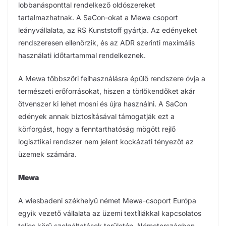
lobbanásponttal rendelkező oldószereket
tartalmazhatnak. A SaCon-okat a Mewa csoport
leányvállalata, az RS Kunststoff gyártja. Az edényeket
rendszeresen ellenőrzik, és az ADR szerinti maximális
használati időtartammal rendelkeznek.
A Mewa többszöri felhasználásra épülő rendszere óvja a
természeti erőforrásokat, hiszen a törlőkendőket akár
ötvenszer ki lehet mosni és újra használni. A SaCon
edények annak biztosításával támogatják ezt a
körforgást, hogy a fenntarthatóság mögött rejlő
logisztikai rendszer nem jelent kockázati tényezőt az
üzemek számára.
Mewa
A wiesbadeni székhelyű német Mewa-csoport Európa
egyik vezető vállalata az üzemi textíliákkal kapcsolatos
teljes körű szolgáltatások területén, Németországban