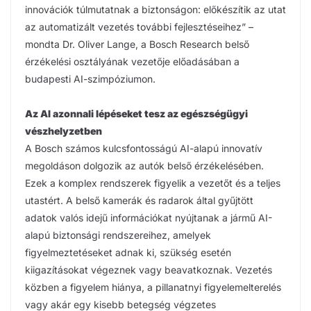
innovációk túlmutatnak a biztonságon: előkészítik az utat
az automatizált vezetés további fejlesztéseihez” –
mondta Dr. Oliver Lange, a Bosch Research belső
érzékelési osztályának vezetője előadásában a
budapesti AI-szimpóziumon.
Az AI azonnali lépéseket tesz az egészségügyi
vészhelyzetben
A Bosch számos kulcsfontosságú AI-alapú innovatív
megoldáson dolgozik az autók belső érzékelésében.
Ezek a komplex rendszerek figyelik a vezetőt és a teljes
utastért. A belső kamerák és radarok által gyűjtött
adatok valós idejű információkat nyújtanak a jármű AI-
alapú biztonsági rendszereihez, amelyek
figyelmeztetéseket adnak ki, szükség esetén
kiigazításokat végeznek vagy beavatkoznak. Vezetés
közben a figyelem hiánya, a pillanatnyi figyelemelterelés
vagy akár egy kisebb betegség végzetes