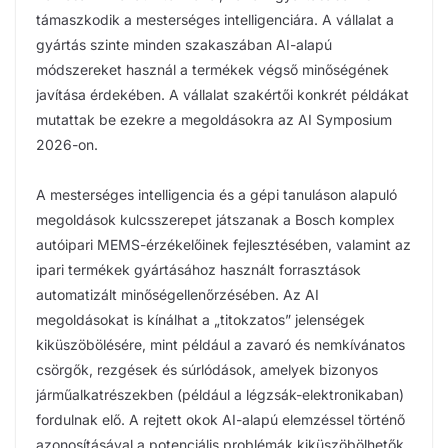
támaszkodik a mesterséges intelligenciára. A vállalat a
gyártás szinte minden szakaszában AI-alapú
módszereket használ a termékek végső minőségének
javítása érdekében. A vállalat szakértői konkrét példákat
mutattak be ezekre a megoldásokra az AI Symposium
2026-on.
A mesterséges intelligencia és a gépi tanuláson alapuló
megoldások kulcsszerepet játszanak a Bosch komplex
autóipari MEMS-érzékelőinek fejlesztésében, valamint az
ipari termékek gyártásához használt forrasztások
automatizált minőségellenőrzésében. Az AI
megoldásokat is kínálhat a „titokzatos” jelenségek
kiküszöbölésére, mint például a zavaró és nemkívánatos
csörgők, rezgések és súrlódások, amelyek bizonyos
járműalkatrészekben (például a légzsák-elektronikaban)
fordulnak elő. A rejtett okok AI-alapú elemzéssel történő
azonosításával a potenciális problémák kiküszöbölhetők