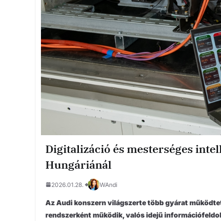
Digitalizáció és mesterséges inte
Hungáriánál
2026.01.28.
WAndi
Az Audi konszern világszerte több gyárat működtet
rendszerként működik, valós idejű információfeldo