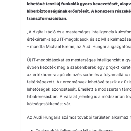
lehetővé teszi új funkciók gyors bevezetését, alap
kiberbiztonságának erősítését. A konszern részekén
transzformációban.
„A digitalizáció és a mesterséges intelligencia kulc
értékáram-alapú IT-megoldások és az MI alkalmazása 
– mondta Michael Breme, az Audi Hungaria igazgatós
Új IT‑megoldásokat és mesterséges intelligenciát a gy
évben kezdték meg a szakemberek egy projekt keretéb
az értékáram-alapú elemzés során és a folyamatlánc m
feltérképezett. Az eredmények lehetővé teszik az üzlet
lehetőségek azonosítását. Emellett a módszertan támo
hibakeresésben. A vállalat jelenleg is a módszertan tov
költségcsökkenést vár.
Az Audi Hungaria számos további területen alkalmaz m
Tanksapkák felismerése MI algoritmussal