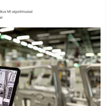
ikus MI algoritmussal
el