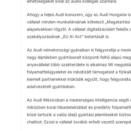
lehetőségeket kínál az audis kollégák számára.
Ahogy a teljes Audi konszern, úgy az Audi Hungaria is 
vállalat minden munkatársának kötelező „Magatartási
alapelvekben rögzíti. A vállalat digitalizációért felelő
szabályozásának „EU AI Act” betartását is.
Az Audi németországi gyáraiban is felgyorsítja a meste
nagy léptékben gyártósorait központi felhő alapú meg
anyavállalat több szakterülete is alkalmaz MI megoldá
folyamatfelügyeletet és robotizált támogatást a fizi
kiemelt partnerekkel működik együtt, hogy felgyorsítsa
adatvezérelt gyártásban.
Az Audi Méxicoban a mesterséges intelligencia segíti
miközben korai hibadetektálást és prediktív folyamatfel
közé tartozik a valós idejű gyártási jelentéseket bizto
chatbot. Ezzel a vállalat tovább erősíti vezető szerepét