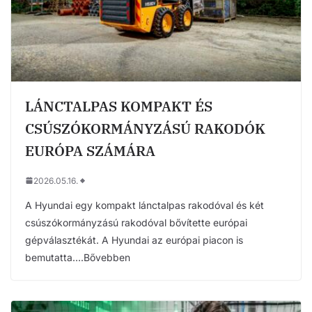
LÁNCTALPAS KOMPAKT ÉS
CSÚSZÓKORMÁNYZÁSÚ RAKODÓK
EURÓPA SZÁMÁRA
2026.05.16.
A Hyundai egy kompakt lánctalpas rakodóval és két
csúszókormányzású rakodóval bővítette európai
gépválasztékát. A Hyundai az európai piacon is
bemutatta….Bővebben