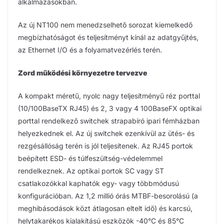
alkalmazásokban.
Az új NT100 nem menedzselhető sorozat kiemelkedő
megbízhatóságot és teljesítményt kínál az adatgyűjtés,
az Ethernet I/O és a folyamatvezérlés terén.
Zord működési környezetre tervezve
A kompakt méretű, nyolc nagy teljesítményű réz porttal
(10/100BaseTX RJ45) és 2, 3 vagy 4 100BaseFX optikai
porttal rendelkező switchek strapabíró ipari fémházban
helyezkednek el. Az új switchek ezenkívül az ütés- és
rezgésállóság terén is jól teljesítenek. Az RJ45 portok
beépített ESD- és túlfeszültség-védelemmel
rendelkeznek. Az optikai portok SC vagy ST
csatlakozókkal kaphatók egy- vagy többmódusú
konfigurációban. Az 1,2 millió órás MTBF-besorolású (a
meghibásodások közt átlagosan eltelt idő) és karcsú,
helytakarékos kialakítású eszközök -40°C és 85°C