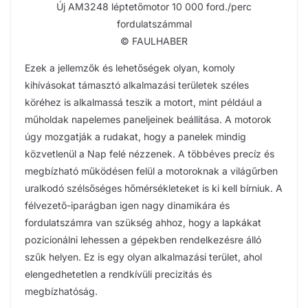
Új AM3248 léptetőmotor 10 000 ford./perc
fordulatszámmal
© FAULHABER
Ezek a jellemzők és lehetőségek olyan, komoly
kihívásokat támasztó alkalmazási területek széles
köréhez is alkalmassá teszik a motort, mint például a
műholdak napelemes paneljeinek beállítása. A motorok
úgy mozgatják a rudakat, hogy a panelek mindig
közvetlenül a Nap felé nézzenek. A többéves precíz és
megbízható működésen felül a motoroknak a világűrben
uralkodó szélsőséges hőmérsékleteket is ki kell bírniuk. A
félvezető-iparágban igen nagy dinamikára és
fordulatszámra van szükség ahhoz, hogy a lapkákat
pozicionálni lehessen a gépekben rendelkezésre álló
szűk helyen. Ez is egy olyan alkalmazási terület, ahol
elengedhetetlen a rendkívüli precizitás és
megbízhatóság.