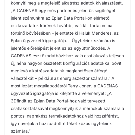
könnyíti meg a megfelelő alkatrész adatok kiválasztását.
„A CADENAS egy erős partner és jelentős segítséget
jelent számunkra az Eplan Data Portal-on elérhető
eszközadatok körének további, validált tartalommal
történő bővítésében – jelentette ki Haluk Menderes, az
Eplan ügyvezető igazgatója. – Ügyfeleink számára is
jelentős előrelépést jelent ez az együttműködés. A
CADENAS eszközadatbázishoz való csatlakozás teljesen
új, néha nagyon összetett konfigurációs adatokkal bővíti
meglévő alkatrészadataink meglehetősen átfogó
választékát – például az energiaszektor számára.” A
most lezárt megállapodásról Terry Jonen, a CADENAS
ügyvezető igazgatója is kifejtette a véleményét: „A
3Dfindit az Eplan Data Portal-hoz való tervezett
csatlakoztatásával megkönnyítjük a mérnökök számára a
pontos, naprakész termékadatokhoz való hozzáférést,
így növeljük a hozzáadott értéket közös ügyfeleink
számára.”