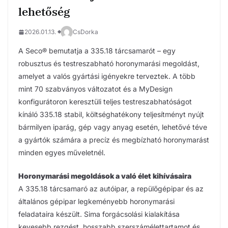
lehetőség
2026.01.13.
CsDorka
A Seco® bemutatja a 335.18 tárcsamarót – egy
robusztus és testreszabható horonymarási megoldást,
amelyet a valós gyártási igényekre terveztek. A több
mint 70 szabványos változatot és a MyDesign
konfigurátoron keresztüli teljes testreszabhatóságot
kínáló 335.18 stabil, költséghatékony teljesítményt nyújt
bármilyen iparág, gép vagy anyag esetén, lehetővé téve
a gyártók számára a precíz és megbízható horonymarást
minden egyes műveletnél.
Horonymarási megoldások a való élet kihívásaira
A 335.18 tárcsamaró az autóipar, a repülőgépipar és az
általános gépipar legkeményebb horonymarási
feladataira készült. Sima forgácsolási kialakítása
kevesebb rezgést, hosszabb szerszámélettartamot és