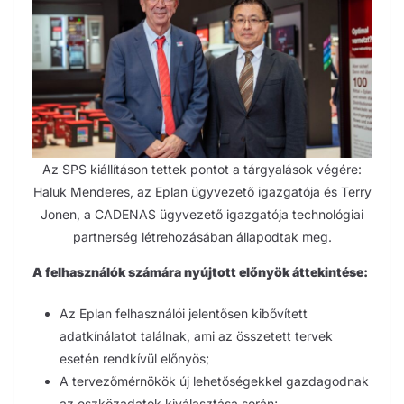
Az SPS kiállításon tettek pontot a tárgyalások végére:
Haluk Menderes, az Eplan ügyvezető igazgatója és Terry
Jonen, a CADENAS ügyvezető igazgatója technológiai
partnerség létrehozásában állapodtak meg.
A felhasználók számára nyújtott előnyök áttekintése:
Az Eplan felhasználói jelentősen kibővített
adatkínálatot találnak, ami az összetett tervek
esetén rendkívül előnyös;
A tervezőmérnökök új lehetőségekkel gazdagodnak
az eszközadatok kiválasztása során;