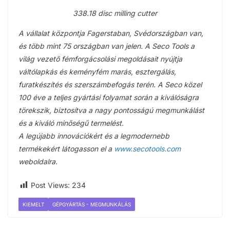
338.18 disc milling cutter
A vállalat központja Fagerstaban, Svédországban van,
és több mint 75 országban van jelen. A Seco Tools a
világ vezető fémforgácsolási megoldásait nyújtja
váltólapkás és keményfém marás, esztergálás,
furatkészítés és szerszámbefogás terén. A Seco közel
100 éve a teljes gyártási folyamat során a kiválóságra
törekszik, biztosítva a nagy pontosságú megmunkálást
és a kiváló minőségű termelést.
A legújabb innovációkért és a legmodernebb
termékekért látogasson el a
www.secotools.com
weboldalra.
Post Views:
234
KIEMELT
GÉPGYÁRTÁS - MEGMUNKÁLÁS