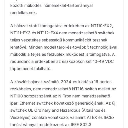
közötti működési hőmérséklet-tartománnyal
rendelkeznek.
A hálózat stabil támogatása érdekében az NT110-FX2,
NT111-FX3 és NT112-FX4 nem menedzselhető switchek
teljes vezetékes sebességű kommunikációt tesznek
lehetővé. Minden modell tárol-és-továbbít technológiával
működik a teljes és félduplex működést is támogatva. A
redundancia érdekében az eszközökön két 10-49 VDC
tápbemenet található.
A zászlóshajónak számító, 2024-es kiadású 16 portos,
rézkábeles, nem menedzselhető NT116 switch mellett az
NT100 sorozat számít az N-Tron nem menedzselhető
ipari Ethernet switchek következő generációjának. Az új
switchek UL Ordinary and Hazardous (Általános és
Veszélyes) zónákra vonatkozó, valamint ATEX és IECEx
tanúsítvánnyal rendelkeznek az IEEE 802.3