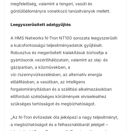
megfelelőség, valamint a tengeri, vasúti és
gördülőállományra vonatkozó tanúsítványok mellett.
Leegyszerűsített adatgyűjtés
A HMS Networks N-Tron NT100 sorozata leegyszerűsíti
a kulcsfontosságú teljesítményadatok gyűjtését.
Robusztus és megerősített kialakításuk biztosítja a
gyártósorok vezérlőhálózatain, valamint az olaj- és
gáziparban, a közművekben, a
víz-/szennyvízkezelésben, az alternatív energia
előállításban, a vasútban, az intelligens
forgalomirányításban és a szállítási alkalmazásokban
előforduló szélsőséges körülmények elviseléséhez
szükséges tartósságot és megbízhatóságot.
„Az N-Tron évtizedek óta jelképezi a nagy teljesítményt,
a megbízhatóságot és a felhasználóbarát jelelget –