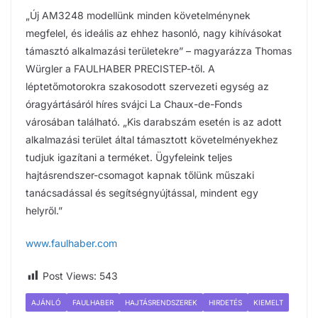
„Új AM3248 modellünk minden követelménynek
megfelel, és ideális az ehhez hasonló, nagy kihívásokat
támasztó alkalmazási területekre” – magyarázza Thomas
Würgler a FAULHABER PRECISTEP-től. A
léptetőmotorokra szakosodott szervezeti egység az
óragyártásáról híres svájci La Chaux-de-Fonds
városában található. „Kis darabszám esetén is az adott
alkalmazási terület által támasztott követelményekhez
tudjuk igazítani a terméket. Ügyfeleink teljes
hajtásrendszer-csomagot kapnak tőlünk műszaki
tanácsadással és segítségnyújtással, mindent egy
helyről.”
www.faulhaber.com
Post Views:
543
AJÁNLÓ
FAULHABER
HAJTÁSRENDSZEREK
HIRDETÉS
KIEMELT