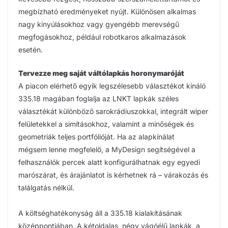
megbízható eredményeket nyújt. Különösen alkalmas
nagy kinyúlásokhoz vagy gyengébb merevségű
megfogásokhoz, például robotkaros alkalmazások
esetén.
Tervezze meg saját váltólapkás horonymaróját
A piacon elérhető egyik legszélesebb választékot kínáló
335.18 magában foglalja az LNKT lapkák széles
választékát különböző sarokrádiuszokkal, integrált wiper
felületekkel a simításokhoz, valamint a minőségek és
geometriák teljes portfólióját. Ha az alapkínálat
mégsem lenne megfelelő, a MyDesign segítségével a
felhasználók percek alatt konfigurálhatnak egy egyedi
marószárat, és árajánlatot is kérhetnek rá – várakozás és
találgatás nélkül.
A költséghatékonyság áll a 335.18 kialakításának
középpontjában. A kétoldalas, négy vágóélű lapkák, a