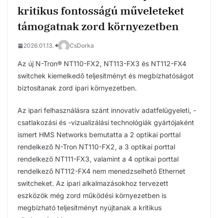
kritikus fontosságú műveleteket
támogatnak zord környezetben
2026.01.13.
CsDorka
Az új N-Tron® NT110-FX2, NT113-FX3 és NT112-FX4
switchek kiemelkedő teljesítményt és megbízhatóságot
biztosítanak zord ipari környezetben.
Az ipari felhasználásra szánt innovatív adatfelügyeleti, -
csatlakozási és -vizualizálási technológiák gyártójaként
ismert HMS Networks bemutatta a 2 optikai porttal
rendelkező N-Tron NT110-FX2, a 3 optikai porttal
rendelkező NT111-FX3, valamint a 4 optikai porttal
rendelkező NT112-FX4 nem menedzselhető Ethernet
switcheket. Az ipari alkalmazásokhoz tervezett
eszközök még zord működési környezetben is
megbízható teljesítményt nyújtanak a kritikus