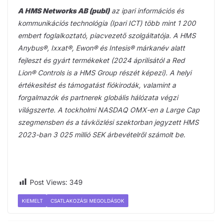
A HMS Networks AB (publ)
az ipari információs és
kommunikációs technológia (Ipari ICT) több mint 1 200
embert foglalkoztató, piacvezető szolgáltatója. A HMS
Anybus®, Ixxat®, Ewon® és Intesis® márkanév alatt
fejleszt és gyárt termékeket (2024 áprilisától a Red
Lion® Controls is a HMS Group részét képezi). A helyi
értékesítést és támogatást fiókirodák, valamint a
forgalmazók és partnerek globális hálózata végzi
világszerte. A tockholmi NASDAQ OMX-en a Large Cap
szegmensben és a távközlési szektorban jegyzett HMS
2023-ban 3 025 millió SEK árbevételről számolt be.
Post Views:
349
KIEMELT
CSATLAKOZÁSI MEGOLDÁSOK