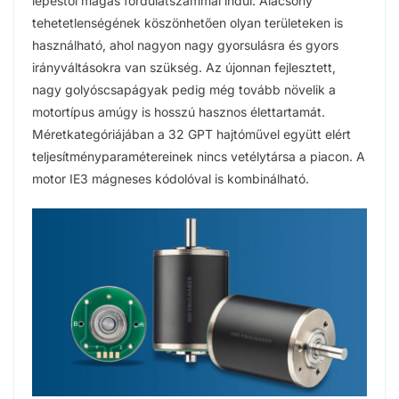
lépéstől magas fordulatszámmal indul. Alacsony
tehetetlenségének köszönhetően olyan területeken is
használható, ahol nagyon nagy gyorsulásra és gyors
irányváltásokra van szükség. Az újonnan fejlesztett,
nagy golyóscsapágyak pedig még tovább növelik a
motortípus amúgy is hosszú hasznos élettartamát.
Méretkategóriájában a 32 GPT hajtóművel együtt elért
teljesítményparamétereinek nincs vetélytársa a piacon. A
motor IE3 mágneses kódolóval is kombinálható.