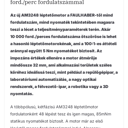
ford./perc fordulatszámmal
Az új AM3248 léptetőmotor a FAULHABER-től mind
fordulatszám, mind nyomaték tekintetében magasra
teszi a lécet a teljesítményparaméterek terén. Akár
10 000 ford./perces fordulatszáma ötszöröse is lehet
a hasonló léptetőmotorokénak, ami a 100:1-es áttételi
aránnyal együtt 5 Nm nyomatékot biztosít. Az
impozáns értékek ellenére a motor átmérője
mindössze 32 mm, ami alkalmazási területek széles
köréhez ideálissá teszi, mint például a repülőgépipar, a
laboratóriumi automatizálás, a nagy optikai
rendszerek, a félvezető-ipar, a robotika vagy a 3D
nyomtatás.
A többpólusú, kétfázisú AM3248 léptetőmotor
fordulatonként 48 lépést tesz és igen magas, 85mNm
statikus nyomatékot biztosít. A motor már az első