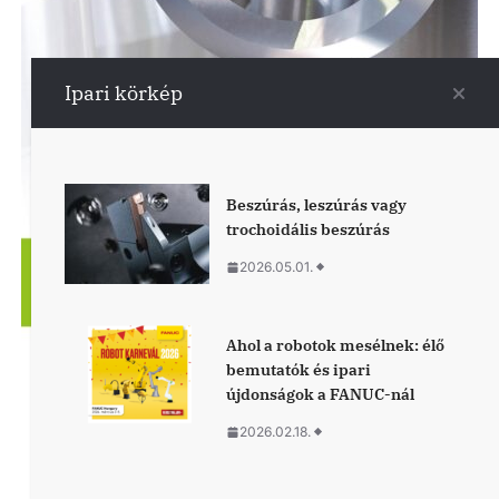
Ipari körkép
Beszúrás, leszúrás vagy
trochoidális beszúrás
2026.05.01.
Ahol a robotok mesélnek: élő
bemutatók és ipari
újdonságok a FANUC-nál
2026.02.18.