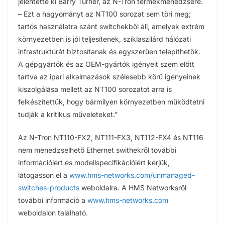
jelentette ki Barry Turner, az N-Tron termékmenedzsere.
– Ezt a hagyományt az NT100 sorozat sem töri meg;
tartós használatra szánt switchekből áll, amelyek extrém
környezetben is jól teljesítenek, sziklaszilárd hálózati
infrastruktúrát biztosítanak és egyszerűen telepíthetők.
A gépgyártók és az OEM-gyártók igényeit szem előtt
tartva az ipari alkalmazások szélesebb körű igényeinek
kiszolgálása mellett az NT100 sorozatot arra is
felkészítettük, hogy bármilyen környezetben működtetni
tudják a kritikus műveleteket.”
Az N-Tron NT110-FX2, NT111-FX3, NT112-FX4 és NT116
nem menedzselhető Ethernet swithekről további
információiért és modellspecifikációiért kérjük,
látogasson el a
www.hms-networks.com/unmanaged-
switches-products
weboldalra. A HMS Networksről
további információ a
www.hms-networks.com
weboldalon található.