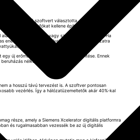
ty Manager nevű szoftvert választotta. Ennek célja, hogy a
zetékeket vagy trafókat kellene építeni.
hol alakulhat ki túlterhelés vagy szűk keresztmetszet. Ha
s energiaforrásokat, amelyek már most is a hálózatra
vattyúkat, akkumulátoros energiatárolókat.
t egy új erőmű vagy infrastruktúra megépítése. Ennek
 beruházás nélkül.
nem a hosszú távú tervezést is. A szoftver pontosan
okosabb vezérlés. Így a hálózatüzemeltetők akár 40%-kal
mag része, amely a Siemens Xcelerator digitális platformra
bban és rugalmasabban vezessék be az új digitális