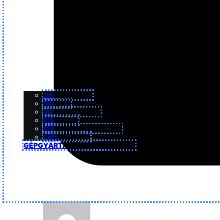
DIGITALIZÁCIÓ
IPAR 4.0
AUTOMATIZÁLÁS
ROBOTIKA
ÉPÍTKEZÉS – FELÚJÍTÁS
PREZENTÁCIÓ
GÉPGYÁRTÁS – MEGMUNKÁLÁS