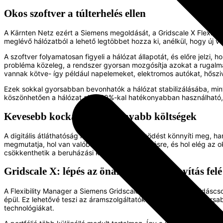
Okos szoftver a túlterhelés ellen
A Kärnten Netz ezért a Siemens megoldását, a Gridscale X Flexibili
meglévő hálózatból a lehető legtöbbet hozza ki, anélkül, hogy új ve
A szoftver folyamatosan figyeli a hálózat állapotát, és előre jelzi, 
probléma közeleg, a rendszer gyorsan mozgósítja azokat a rugalma
vannak kötve- így például napelemeket, elektromos autókat, hőszi
Ezek sokkal gyorsabban bevonhatók a hálózat stabilizálásába, min
köszönhetően a hálózat akár 20%-kal hatékonyabban használható,
Kevesebb kockázat, alacsonyabb költségek
A digitális átláthatóság nemcsak a napi működést könnyíti meg, ha
megmutatja, hol van valóban szükség fejlesztésre, és hol elég az 
csökkenthetik a beruházási költségeiket.
Gridscale X: lépés az önálló hálózatirányítás felé
A Flexibility Manager a Siemens Gridscale X moduláris megoldáscso
épül. Ez lehetővé teszi az áramszolgáltatók számára, hogy gyorsa
technológiákat.