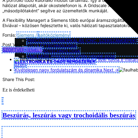
A portfólió több különálló modult tartalmaz. Így a Gridscale X LV I
hálózat állapotát, akár okostelefonon is. A Gridscale X LV Manageme
„másodpilótaként” segítve az üzemeltetők munkáját.
A Flexibility Managert a Siemens több európai áramszolgáltatóval – p
Elviával – közösen fejlesztette ki, valós hálózati tapasztalatokra épí
Forrás:
Siemens /
sajtóközlemény
PRECIZIÓS MEGMUNKÁLÁS (CNC, SZERSZÁMGÉPEK)
Post Views:
221
FELÜLETTECHNOLÓGIA
SZOFTVER
KIEMELT
TISZTÍTÁSTECHNOLÓGIA
DMG MORI PFRONTEN OPEN HOUSE 2026
← Previous
Évente 42 ezer tonna e-metanolt
ELEKTRONIKA ÉS OKOS RENDSZEREK
üzem
Kivételesen nagy fordulatszám és dinamika
Next →
Share This Post:
Ez is érdekelheti
Beszúrás, leszúrás vagy trochoidális beszúrás