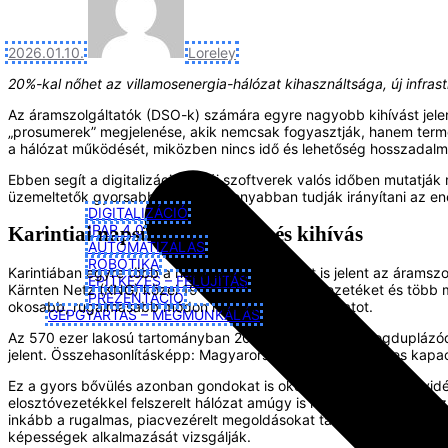
2026.01.10.
Loreley
20%-kal nőhet az villamosenergia-hálózat kihasználtsága, új infrast
Az áramszolgáltatók (DSO-k) számára egyre nagyobb kihívást jel
„prosumerek” megjelenése, akik nemcsak fogyasztják, hanem termeli
a hálózat működését, miközben nincs idő és lehetőség hosszadalma
Ebben segít a digitalizáció: az új szoftverek valós időben mutatjá
üzemeltetők gyorsabban és hatékonyabban tudják irányítani az ene
DIGITALIZÁCIÓ
IPAR 4.0
Karintiai napsütés: lehetőség és kihívás
AUTOMATIZÁLÁS
ROBOTIKA
Karintiában egyre több a napelem, ami kihívást is jelent az áramsz
ÉPÍTKEZÉS – FELÚJÍTÁS
Kärnten Netz (KNG) közel 19 ezer kilométernyi vezetéket és több m
PREZENTÁCIÓ
okosabb, rugalmasabb módon működtesse a hálózatot.
GÉPGYÁRTÁS – MEGMUNKÁLÁS
Az 570 ezer lakosú tartományban 2030-ra várhatóan megduplázódi
jelent. Összehasonlításképp: Magyarország teljes napelemes kapac
Ez a gyors bővülés azonban gondokat is okozhat. Különösen a vidé
elosztóvezetékkel felszerelt hálózat amúgy is hajlamos lehet a fes
inkább a rugalmas, piacvezérelt megoldásokat támogatja, és elvárja
képességek alkalmazását vizsgálják.