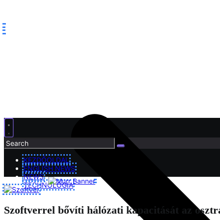
KEZDŐOLDAL
ENGLISH NEWS
NEWS
TECHNOLÓGIA
Szoftverrel bővíti hálózati kapacitását az osz