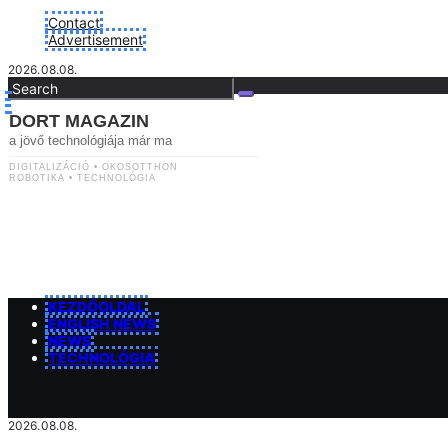
Skip
Contact
to
Advertisement
content
2026.08.08.
DORT MAGAZIN
a jövő technológiája már ma
DIGITALIZÁCIÓ • OKOSOTTHON
ROBOTIKA • TECHNOLÓGIA
KEZDŐOLDAL
ENGLISH NEWS
NEWS
TECHNOLÓGIA
2026.08.08.