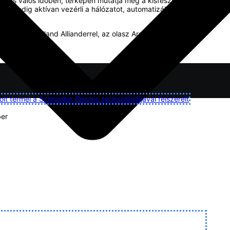
nsights valós időben, térképen mutatja meg a kisfeszültségű
nt pedig aktívan vezérli a hálózatot, automatizált
éldául a holland Allianderrel, az olasz Aretivel és a norvég
tve.
 termel a Schneider Electric technológiájával felszerelt