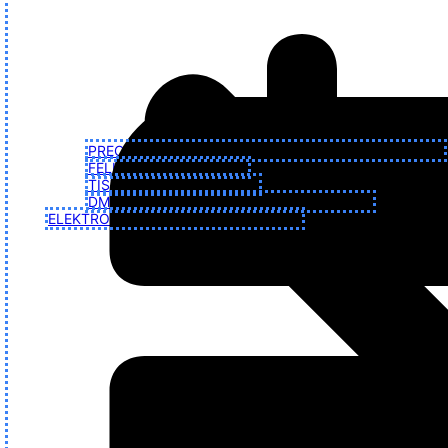
PRECIZIÓS MEGMUNKÁLÁS (CNC, SZERSZÁMGÉPEK)
FELÜLETTECHNOLÓGIA
TISZTÍTÁSTECHNOLÓGIA
DMG MORI PFRONTEN OPEN HOUSE 2026
ELEKTRONIKA ÉS OKOS RENDSZEREK