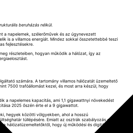
rukturális beruházás nélkül.
ent a napelemek, szélerőművek és az úgynevezett
k is a villamos energiát. Mindez sokkal összetettebbé teszi
s fejlesztésekre.
k meg részleteiben, hogyan működik a hálózat, így az
rgiaelosztást.
olgáltató számára. A tartomány villamos hálózatát üzemeltető
int 7500 trafóállomást kezel, és most arra készül, hogy
k a napelemes kapacitás, ami 1,1 gigawattnyi növekedést
itása 2025 őszén érte el a 9 gigawattot.
ki, hegyek közötti völgyekben, ahol a hosszú
zültséghatár túllépésére. Emiatt az osztrák szabályozás egyre
 a hálózatüzemeltetőktől, hogy új működési és digitális