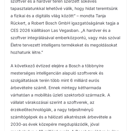
szoftver és a hardver terén szerzett sokéves
tapasztalatunkkal lehetővé válik, hogy hidat teremtsünk
a fizikai és a digitális világ között” – mondta Tanja
Rückert, a Robert Bosch GmbH igazgatóságának tagja a
CES 2026 kiállításon Las Vegasban. „A hardver és a
szoftver integrálásával emberközpontú, vagy más szóval
Életre tervezett intelligens termékeket és megoldásokat
hozhatunk létre.”
A következő évtized elejére a Bosch a többnyire
mesterséges intelligencián alapuló szoftverek és
szolgáltatások terén több mint 6 milliárd eurós
árbevételre számít. Ennek mintegy kétharmada
várhatóan a mobilitás üzleti szektorból származik. A
vállalat várakozásai szerint a szoftverek, az
érzékelőtechnológiák, a nagy teljesítményű
számítógépek és a hálózati alkatrészek árbevétele a
2030-as évek közepére megduplázódik, jóval