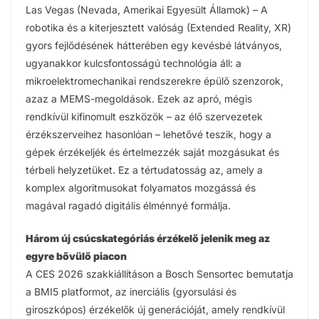
Las Vegas (Nevada, Amerikai Egyesült Államok) – A
robotika és a kiterjesztett valóság (Extended Reality, XR)
gyors fejlődésének hátterében egy kevésbé látványos,
ugyanakkor kulcsfontosságú technológia áll: a
mikroelektromechanikai rendszerekre épülő szenzorok,
azaz a MEMS-megoldások. Ezek az apró, mégis
rendkívül kifinomult eszközök – az élő szervezetek
érzékszerveihez hasonlóan – lehetővé teszik, hogy a
gépek érzékeljék és értelmezzék saját mozgásukat és
térbeli helyzetüket. Ez a tértudatosság az, amely a
komplex algoritmusokat folyamatos mozgássá és
magával ragadó digitális élménnyé formálja.
Három új csúcskategóriás érzékelő jelenik meg az
egyre bővülő piacon
A CES 2026 szakkiállításon a Bosch Sensortec bemutatja
a BMI5 platformot, az inerciális (gyorsulási és
giroszkópos) érzékelők új generációját, amely rendkívül