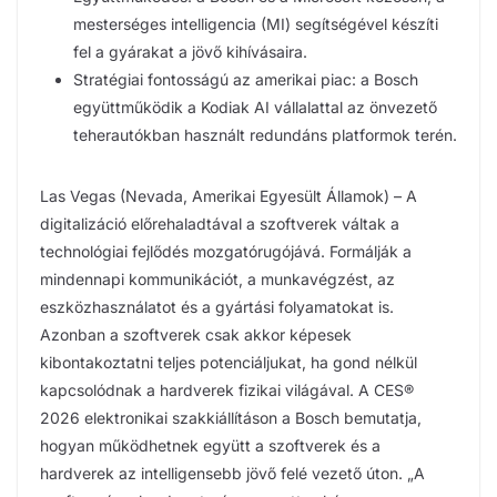
mesterséges intelligencia (MI) segítségével készíti
fel a gyárakat a jövő kihívásaira.
Stratégiai fontosságú az amerikai piac: a Bosch
együttműködik a Kodiak AI vállalattal az önvezető
teherautókban használt redundáns platformok terén.
Las Vegas (Nevada, Amerikai Egyesült Államok) – A
digitalizáció előrehaladtával a szoftverek váltak a
technológiai fejlődés mozgatórugójává. Formálják a
mindennapi kommunikációt, a munkavégzést, az
eszközhasználatot és a gyártási folyamatokat is.
Azonban a szoftverek csak akkor képesek
kibontakoztatni teljes potenciáljukat, ha gond nélkül
kapcsolódnak a hardverek fizikai világával. A CES®
2026 elektronikai szakkiállításon a Bosch bemutatja,
hogyan működhetnek együtt a szoftverek és a
hardverek az intelligensebb jövő felé vezető úton. „A