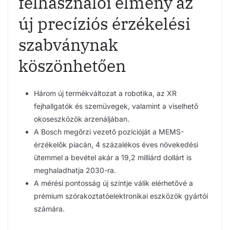
felhasználói élmény az
új precíziós érzékelési
szabványnak
köszönhetően
Három új termékváltozat a robotika, az XR
fejhallgatók és szemüvegek, valamint a viselhető
okoseszközök arzenáljában.
A Bosch megőrzi vezető pozícióját a MEMS-
érzékelők piacán, 4 százalékos éves növekedési
ütemmel a bevétel akár a 19,2 milliárd dollárt is
meghaladhatja 2030-ra.
A mérési pontosság új szintje válik elérhetővé a
prémium szórakoztatóelektronikai eszközök gyártói
számára.