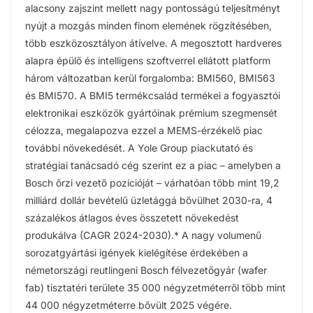
alacsony zajszint mellett nagy pontosságú teljesítményt
nyújt a mozgás minden finom elemének rögzítésében,
több eszközosztályon átívelve. A megosztott hardveres
alapra épülő és intelligens szoftverrel ellátott platform
három változatban kerül forgalomba: BMI560, BMI563
és BMI570. A BMI5 termékcsalád termékei a fogyasztói
elektronikai eszközök gyártóinak prémium szegmensét
célozza, megalapozva ezzel a MEMS-érzékelő piac
további növekedését. A Yole Group piackutató és
stratégiai tanácsadó cég szerint ez a piac – amelyben a
Bosch őrzi vezető pozícióját – várhatóan több mint 19,2
milliárd dollár bevételű üzletággá bővülhet 2030-ra, 4
százalékos átlagos éves összetett növekedést
produkálva (CAGR 2024-2030).* A nagy volumenű
sorozatgyártási igények kielégítése érdekében a
németországi reutlingeni Bosch félvezetőgyár (wafer
fab) tisztatéri területe 35 000 négyzetméterről több mint
44 000 négyzetméterre bővült 2025 végére.