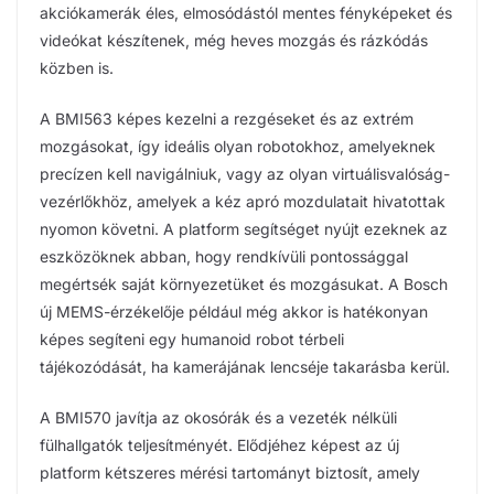
akciókamerák éles, elmosódástól mentes fényképeket és
videókat készítenek, még heves mozgás és rázkódás
közben is.
A BMI563 képes kezelni a rezgéseket és az extrém
mozgásokat, így ideális olyan robotokhoz, amelyeknek
precízen kell navigálniuk, vagy az olyan virtuálisvalóság-
vezérlőkhöz, amelyek a kéz apró mozdulatait hivatottak
nyomon követni. A platform segítséget nyújt ezeknek az
eszközöknek abban, hogy rendkívüli pontossággal
megértsék saját környezetüket és mozgásukat. A Bosch
új MEMS-érzékelője például még akkor is hatékonyan
képes segíteni egy humanoid robot térbeli
tájékozódását, ha kamerájának lencséje takarásba kerül.
A BMI570 javítja az okosórák és a vezeték nélküli
fülhallgatók teljesítményét. Elődjéhez képest az új
platform kétszeres mérési tartományt biztosít, amely