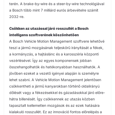
terén. A brake-by-wire és a steer-by-wire technológiával
a Bosch több mint 7 milliárd eurós árbevételre számít
2032-re.
Csökken az utazással járó rosszullét a Bosch
intelligens szoftverének köszönhetően
A Bosch Vehicle Motion Management szoftvere lehetővé
teszi a jármű mozgásának teljeskörű irányítását a fékek,
a kormányzás, a hajtáslánc és a karosszéria központi
vezérlésével. Így az egyes komponensek jobban
összehangolhatók és hatékonyabban használhatók. A
jövőben ezeket a vezető igényei alapján is személyre
lehet szabni. A Vehicle Motion Management jelentősen
csökkentheti a jármű kanyarokban történő oldalirányú
dőlését vagy a fékezésekkel és gázadásokkal járó előre-
hátra billenését. Így csökkennek az utazás közben
tapasztalt kellemetlen mozgások és az ezek hatására
kialakuló rosszullét. Ez az innováció fontos előrelépés a