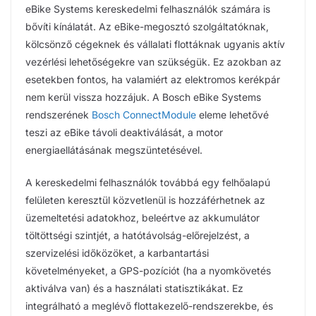
eBike Systems kereskedelmi felhasználók számára is
bővíti kínálatát. Az eBike-megosztó szolgáltatóknak,
kölcsönző cégeknek és vállalati flottáknak ugyanis aktív
vezérlési lehetőségekre van szükségük. Ez azokban az
esetekben fontos, ha valamiért az elektromos kerékpár
nem kerül vissza hozzájuk. A Bosch eBike Systems
rendszerének
Bosch ConnectModule
eleme lehetővé
teszi az eBike távoli deaktiválását, a motor
energiaellátásának megszüntetésével.
A kereskedelmi felhasználók továbbá egy felhőalapú
felületen keresztül közvetlenül is hozzáférhetnek az
üzemeltetési adatokhoz, beleértve az akkumulátor
töltöttségi szintjét, a hatótávolság-előrejelzést, a
szervizelési időközöket, a karbantartási
követelményeket, a GPS-pozíciót (ha a nyomkövetés
aktiválva van) és a használati statisztikákat. Ez
integrálható a meglévő flottakezelő-rendszerekbe, és