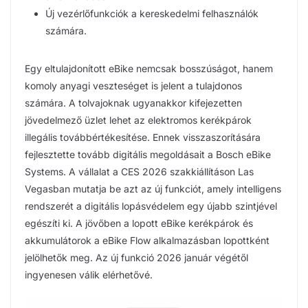
Új vezérlőfunkciók a kereskedelmi felhasználók
számára.
Egy eltulajdonított eBike nemcsak bosszúságot, hanem
komoly anyagi veszteséget is jelent a tulajdonos
számára. A tolvajoknak ugyanakkor kifejezetten
jövedelmező üzlet lehet az elektromos kerékpárok
illegális továbbértékesítése. Ennek visszaszorítására
fejlesztette tovább digitális megoldásait a Bosch eBike
Systems. A vállalat a CES 2026 szakkiállításon Las
Vegasban mutatja be azt az új funkciót, amely intelligens
rendszerét a digitális lopásvédelem egy újabb szintjével
egészíti ki. A jövőben a lopott eBike kerékpárok és
akkumulátorok a eBike Flow alkalmazásban lopottként
jelölhetők meg. Az új funkció 2026 január végétől
ingyenesen válik elérhetővé.