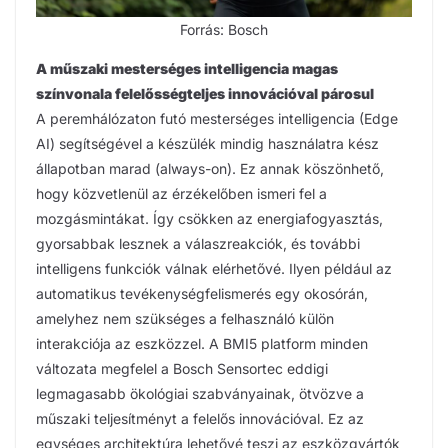
Forrás: Bosch
A műszaki mesterséges intelligencia magas
színvonala felelősségteljes innovációval párosul
A peremhálózaton futó mesterséges intelligencia (Edge
AI) segítségével a készülék mindig használatra kész
állapotban marad (always-on). Ez annak köszönhető,
hogy közvetlenül az érzékelőben ismeri fel a
mozgásmintákat. Így csökken az energiafogyasztás,
gyorsabbak lesznek a válaszreakciók, és további
intelligens funkciók válnak elérhetővé. Ilyen például az
automatikus tevékenységfelismerés egy okosórán,
amelyhez nem szükséges a felhasználó külön
interakciója az eszközzel. A BMI5 platform minden
változata megfelel a Bosch Sensortec eddigi
legmagasabb ökológiai szabványainak, ötvözve a
műszaki teljesítményt a felelős innovációval. Ez az
egységes architektúra lehetővé teszi az eszközgyártók