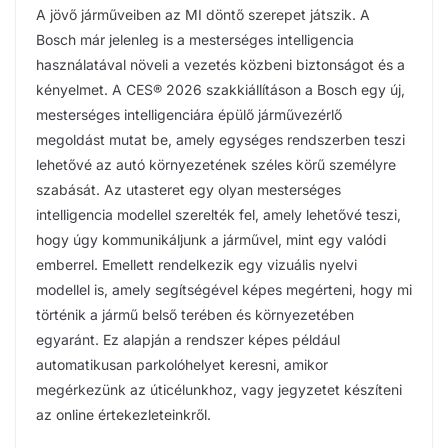
A jövő járműveiben az MI döntő szerepet játszik. A
Bosch már jelenleg is a mesterséges intelligencia
használatával növeli a vezetés közbeni biztonságot és a
kényelmet. A CES® 2026 szakkiállításon a Bosch egy új,
mesterséges intelligenciára épülő járművezérlő
megoldást mutat be, amely egységes rendszerben teszi
lehetővé az autó környezetének széles körű személyre
szabását. Az utasteret egy olyan mesterséges
intelligencia modellel szerelték fel, amely lehetővé teszi,
hogy úgy kommunikáljunk a járművel, mint egy valódi
emberrel. Emellett rendelkezik egy vizuális nyelvi
modellel is, amely segítségével képes megérteni, hogy mi
történik a jármű belső terében és környezetében
egyaránt. Ez alapján a rendszer képes például
automatikusan parkolóhelyet keresni, amikor
megérkezünk az úticélunkhoz, vagy jegyzetet készíteni
az online értekezleteinkről.