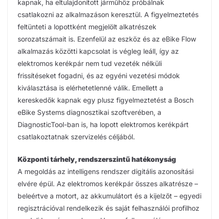
kapnak, ha eltulajdonított járműhöz próbálnak
csatlakozni az alkalmazáson keresztül. A figyelmeztetés
feltünteti a lopottként megjelölt alkatrészek
sorozatszámait is. Ezenfelül az eszköz és az eBike Flow
alkalmazás közötti kapcsolat is végleg leáll, így az
elektromos kerékpár nem tud vezeték nélküli
frissítéseket fogadni, és az egyéni vezetési módok
kiválasztása is elérhetetlenné válik. Emellett a
kereskedők kapnak egy plusz figyelmeztetést a Bosch
eBike Systems diagnosztikai szoftverében, a
DiagnosticTool-ban is, ha lopott elektromos kerékpárt
csatlakoztatnak szervizelés céljából.
Központi tárhely, rendszerszintű hatékonyság
A megoldás az intelligens rendszer digitális azonosítási
elvére épül. Az elektromos kerékpár összes alkatrésze –
beleértve a motort, az akkumulátort és a kijelzőt – egyedi
regisztrációval rendelkezik és saját felhasználói profilhoz