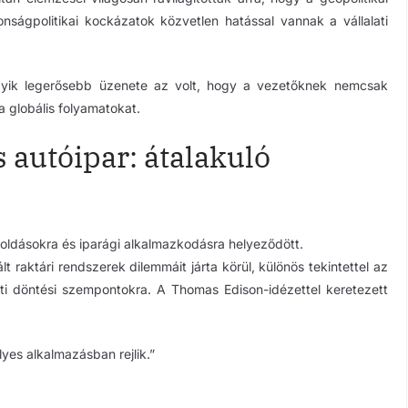
nságpolitikai kockázatok közvetlen hatással vannak a vállalati
egyik legerősebb üzenete az volt, hogy a vezetőknek nemcsak
 a globális folyamatokat.
 autóipar: átalakuló
oldásokra és iparági alkalmazkodásra helyeződött.
 raktári rendszerek dilemmáit járta körül, különös tekintettel az
i döntési szempontokra. A Thomas Edison-idézettel keretezett
es alkalmazásban rejlik.”