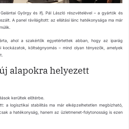
alántai György és ifj. Pál László részvételével – a gyártók és
zált. A panel rávilágított: az ellátási lánc hatékonysága ma már
múlik.
árta, ahol a szakértők egyetértettek abban, hogy az iparág
llítói kockázatok, költségnyomás – mind olyan tényezők, amelyek
t.
 új alapokra helyezett
dások kerültek előtérbe.
t: a logisztikai stabilitás ma már elképzelhetetlen megbízható,
mcsak a hatékonyság, hanem az üzletmenet-folytonosság is ezen