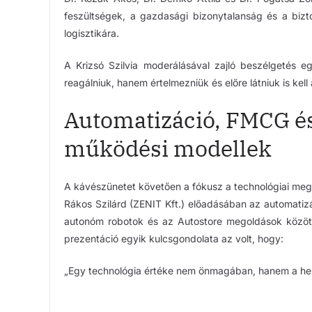
feszültségek, a gazdasági bizonytalanság és a bizto
logisztikára.
A Krizsó Szilvia moderálásával zajló beszélgetés 
reagálniuk, hanem értelmezniük és előre látniuk is kell
Automatizáció, FMCG és
működési modellek
A kávészünetet követően a fókusz a technológiai meg
Rákos Szilárd (ZENIT Kft.) előadásában az automatizált
autonóm robotok és az Autostore megoldások között
prezentáció egyik kulcsgondolata az volt, hogy:
„Egy technológia értéke nem önmagában, hanem a hely