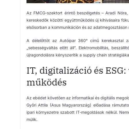
Az FMCG-szektort érintő beszélgetés – Aradi Nóra, G
kereskedők közötti együttműködés új kihívásaira fókus
elsősorban a kommunikáción és az adatmegosztáson 
A délelőttöt az Autóipar 360° című kerekasztal z
„sebességváltás előtt áll”. Elektromobilitás, beszá
újragondolásra kényszerítik a supply chain stratégiáka
IT, digitalizáció és ESG:
működés
Az ebédet követően az informatikai és digitális megol
Győri Attila (Asus Magyarország) előadása rámutatot
ipari környezetre szabott IT-megoldások nélkül. Ne
múlik.