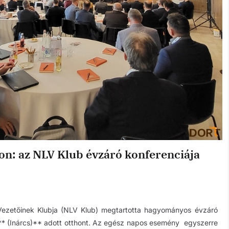
on: az NLV Klub évzáró konferenciája
Vezetőinek Klubja (NLV Klub) megtartotta hagyományos évzáró
* (Inárcs)** adott otthont. Az egész napos esemény egyszerre