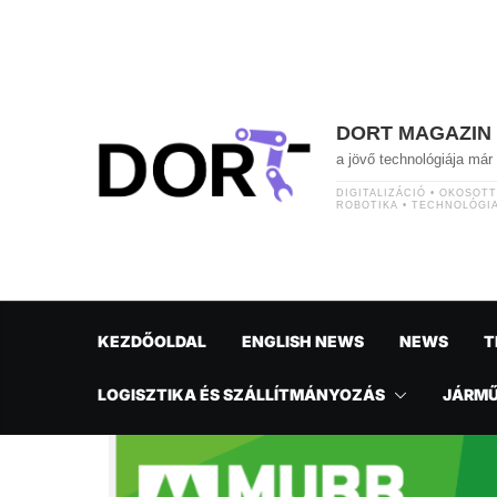
Skip
to
content
DORT MAGAZIN
a jövő technológiája má
DIGITALIZÁCIÓ • OKOSOT
ROBOTIKA • TECHNOLÓGI
KEZDŐOLDAL
ENGLISH NEWS
NEWS
T
LOGISZTIKA ÉS SZÁLLÍTMÁNYOZÁS
JÁRM