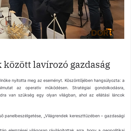
 között lavírozó gazdaság
elnöke nyitotta meg az eseményt. Köszöntőjében hangsúlyozta: a
mutat az operatív működésen. Stratégiai gondolkodásra,
dra van szükség egy olyan világban, ahol az ellátási láncok
első panelbeszélgetése, „Világrendek kereszttüzében – gazdasági
án elemzései világosan rávilágítottak arra, hogy a geopolitikai