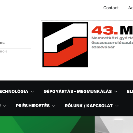
Contact
Ad
r ma
THON
A
ECHNOLÓGIA
GÉPGYÁRTÁS – MEGMUNKÁLÁS
EL
Ű
PR ÉS HIRDETÉS
RÓLUNK / KAPCSOLAT