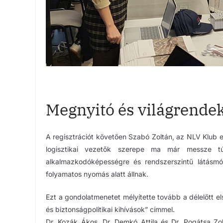
Megnyitó és világrendek
A regisztrációt követően Szabó Zoltán, az NLV Klub 
logisztikai vezetők szerepe ma már messze túl
alkalmazkodóképességre és rendszerszintű látásmó
folyamatos nyomás alatt állnak.
Ezt a gondolatmenetet mélyítette tovább a délelőtt 
és biztonságpolitikai kihívások” címmel.
Dr. Kozák Ákos, Dr. Demkó Attila és Dr. Pogátsa Zolt