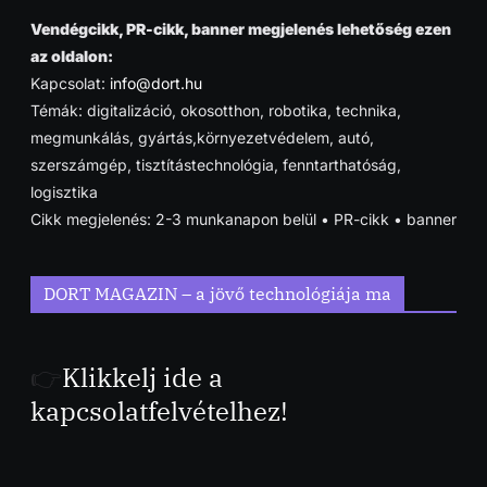
Vendégcikk, PR-cikk, banner megjelenés lehetőség ezen
az oldalon:
Kapcsolat:
info@dort.hu
Témák: digitalizáció, okosotthon, robotika, technika,
megmunkálás, gyártás,környezetvédelem, autó,
szerszámgép, tisztítástechnológia, fenntarthatóság,
logisztika
Cikk megjelenés: 2-3 munkanapon belül • PR-cikk • banner
DORT MAGAZIN – a jövő technológiája ma
👉
Klikkelj ide a
kapcsolatfelvételhez!