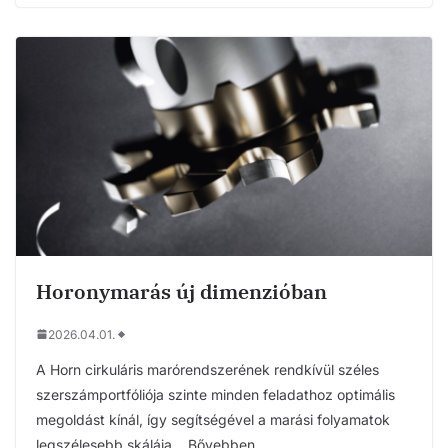
Horonymarás új dimenzióban
2026.04.01.
A Horn cirkuláris marórendszerének rendkívül széles
szerszámportfóliója szinte minden feladathoz optimális
megoldást kínál, így segítségével a marási folyamatok
legszélesebb skálája….Bővebben