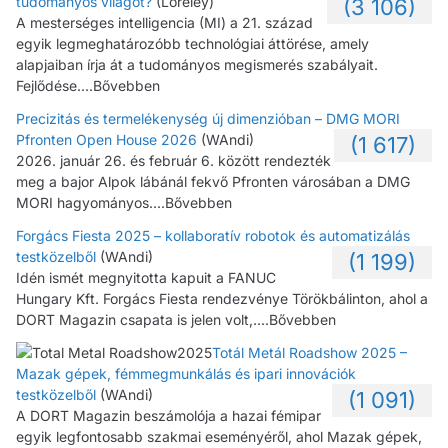
tudományos világot?
(Loreley)
(3 106)
A mesterséges intelligencia (MI) a 21. század
egyik legmeghatározóbb technológiai áttörése, amely
alapjaiban írja át a tudományos megismerés szabályait.
Fejlődése....Bővebben
Precizitás és termelékenység új dimenzióban – DMG MORI
Pfronten Open House 2026
(WAndi)
(1 617)
2026. január 26. és február 6. között rendezték
meg a bajor Alpok lábánál fekvő Pfronten városában a DMG
MORI hagyományos....Bővebben
Forgács Fiesta 2025 – kollaboratív robotok és automatizálás
testközelből
(WAndi)
(1 199)
Idén ismét megnyitotta kapuit a FANUC
Hungary Kft. Forgács Fiesta rendezvénye Törökbálinton, ahol a
DORT Magazin csapata is jelen volt,....Bővebben
Totál Metál Roadshow 2025 –
Mazak gépek, fémmegmunkálás és ipari innovációk
testközelből
(WAndi)
(1 091)
A DORT Magazin beszámolója a hazai fémipar
egyik legfontosabb szakmai eseményéről, ahol Mazak gépek,