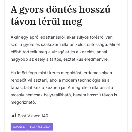
A gyors döntés hosszú
távon térül meg
Akár egy apró lepattanásról, akár súlyos törésről van
szó, a gyors és szakszerű ellátás kulcsfontosságú. Minél
előbb történik meg a vizsgálat és a kezelés, annál
nagyobb az esély a tartós, esztétikus eredményre.
Ha letört foga miatt keres megoldást, érdemes olyan
rendelőt választani, ahol a modern technológia és a
tapasztalat kéz a kézben jár. A megfelelő ellátással a
mosoly nemcsak helyreállítható, hanem hosszú távon is
megőrizhető.
Post Views:
140
AJÁNLÓ
EGÉSZSÉGÜGY