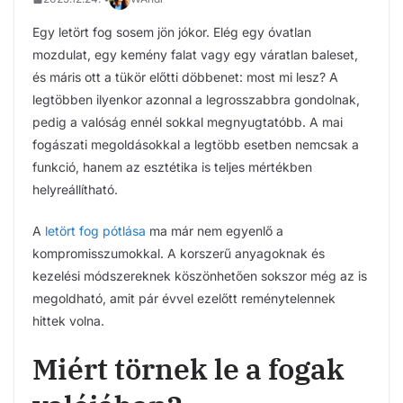
Egy letört fog sosem jön jókor. Elég egy óvatlan
mozdulat, egy kemény falat vagy egy váratlan baleset,
és máris ott a tükör előtti döbbenet: most mi lesz? A
legtöbben ilyenkor azonnal a legrosszabbra gondolnak,
pedig a valóság ennél sokkal megnyugtatóbb. A mai
fogászati megoldásokkal a legtöbb esetben nemcsak a
funkció, hanem az esztétika is teljes mértékben
helyreállítható.
A
letört fog pótlása
ma már nem egyenlő a
kompromisszumokkal. A korszerű anyagoknak és
kezelési módszereknek köszönhetően sokszor még az is
megoldható, amit pár évvel ezelőtt reménytelennek
hittek volna.
Miért törnek le a fogak