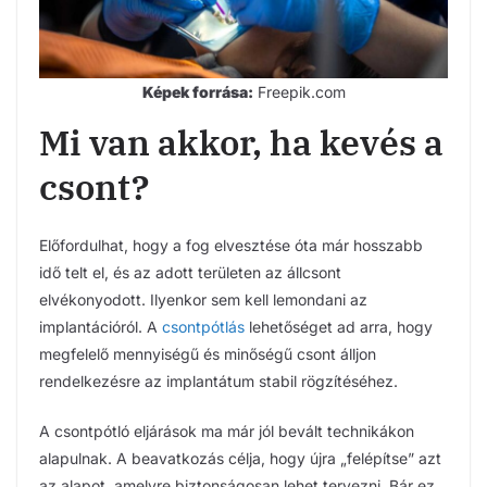
Képek forrása:
Freepik.com
Mi van akkor, ha kevés a
csont?
Előfordulhat, hogy a fog elvesztése óta már hosszabb
idő telt el, és az adott területen az állcsont
elvékonyodott. Ilyenkor sem kell lemondani az
implantációról. A
csontpótlás
lehetőséget ad arra, hogy
megfelelő mennyiségű és minőségű csont álljon
rendelkezésre az implantátum stabil rögzítéséhez.
A csontpótló eljárások ma már jól bevált technikákon
alapulnak. A beavatkozás célja, hogy újra „felépítse” azt
az alapot, amelyre biztonságosan lehet tervezni. Bár ez