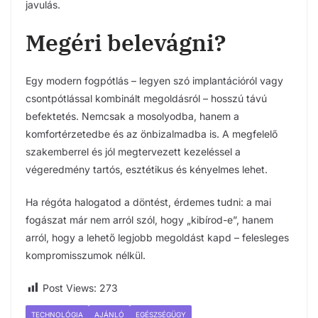
javulás.
Megéri belevágni?
Egy modern fogpótlás – legyen szó implantációról vagy
csontpótlással kombinált megoldásról – hosszú távú
befektetés. Nemcsak a mosolyodba, hanem a
komfortérzetedbe és az önbizalmadba is. A megfelelő
szakemberrel és jól megtervezett kezeléssel a
végeredmény tartós, esztétikus és kényelmes lehet.
Ha régóta halogatod a döntést, érdemes tudni: a mai
fogászat már nem arról szól, hogy „kibírod-e”, hanem
arról, hogy a lehető legjobb megoldást kapd – felesleges
kompromisszumok nélkül.
Post Views:
273
TECHNOLÓGIA
AJÁNLÓ
EGÉSZSÉGÜGY