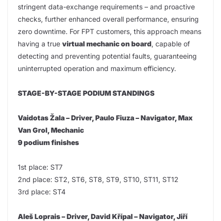
stringent data-exchange requirements – and proactive
checks, further enhanced overall performance, ensuring
zero downtime. For FPT customers, this approach means
having a true
virtual mechanic on board
, capable of
detecting and preventing potential faults, guaranteeing
uninterrupted operation and maximum efficiency.
STAGE-BY-STAGE PODIUM STANDINGS
Vaidotas Žala – Driver, Paulo Fiuza – Navigator, Max
Van Grol, Mechanic
9 podium finishes
1st place: ST7
2nd place: ST2, ST6, ST8, ST9, ST10, ST11, ST12
3rd place: ST4
Aleš Loprais – Driver, David Křípal – Navigator, Jiří