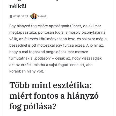
nélkül
2026.01.21.
WAndi
Egy hiányzó fog elsőre apróságnak tűnhet, de aki már
megtapasztalta, pontosan tudja: a mosoly bizonytalanná
válik, az étkezés körülményesebb lesz, és sokszor még a
beszédnél is ott motoszkál egy furcsa érzés. A jó hír az,
hogy a mai fogászati megoldások már messze
túlmutatnak a „pótláson” – céljuk az, hogy visszaadják
azt az érzést, mintha a saját fogad lenne ott, ahol
korábban hiány volt.
Több mint esztétika:
miért fontos a hiányzó
fog pótlása?