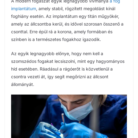
A modern fogászat egyik legnagyobb vívmánya
a fog
implantátum
, amely stabil, rögzített megoldást kínál
foghiány esetén. Az implantátum egy titán műgyökér,
amely az állcsontba kerül, és idővel szorosan összenő a
csonttal. Erre épül rá a korona, amely formában és
színben is a természetes fogakhoz igazodik.
Az egyik legnagyobb előnye, hogy nem kell a
szomszédos fogakat lecsiszolni, mint egy hagyományos
híd esetében. Ráadásul a rágóerőt is közvetlenül a
csontra vezeti át, így segít megőrizni az állcsont
állományát.