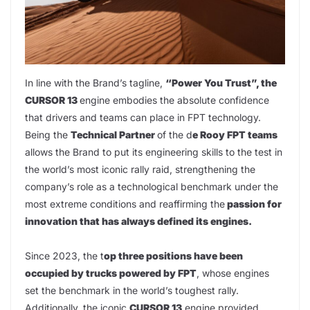
In line with the Brand’s tagline,
“Power You Trust”, the
CURSOR 13
engine embodies the absolute confidence
that drivers and teams can place in FPT technology.
Being the
Technical Partner
of the d
e Rooy FPT teams
allows the Brand to put its engineering skills to the test in
the world’s most iconic rally raid, strengthening the
company’s role as a technological benchmark under the
most extreme conditions and reaffirming the
passion for
innovation that has always defined its engines.
Since 2023, the t
op three positions have been
occupied by trucks powered by FPT
, whose engines
set the benchmark in the world’s toughest rally.
Additionally, the iconic
CURSOR 13
engine provided