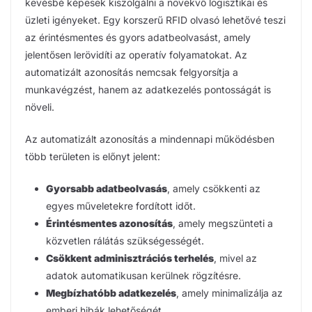
kevésbé képesek kiszolgálni a növekvő logisztikai és
üzleti igényeket. Egy korszerű RFID olvasó lehetővé teszi
az érintésmentes és gyors adatbeolvasást, amely
jelentősen lerövidíti az operatív folyamatokat. Az
automatizált azonosítás nemcsak felgyorsítja a
munkavégzést, hanem az adatkezelés pontosságát is
növeli.
Az automatizált azonosítás a mindennapi működésben
több területen is előnyt jelent:
Gyorsabb adatbeolvasás
, amely csökkenti az
egyes műveletekre fordított időt.
Érintésmentes azonosítás
, amely megszünteti a
közvetlen rálátás szükségességét.
Csökkent adminisztrációs terhelés
, mivel az
adatok automatikusan kerülnek rögzítésre.
Megbízhatóbb adatkezelés
, amely minimalizálja az
emberi hibák lehetőségét.