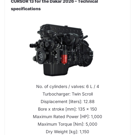
CURSOR 13 for the Dakar 2026 – Technical
specifications
No. of cylinders / valves: 6 L / 4
Turbocharger: Twin Scroll
Displacement [liters]: 12.88
Bore x stroke [mm]: 135 x 150
Maximum Rated Power [HP]: 1,000
Maximum Torque [Nm]: 5,000
Dry Weight [kg]: 1,150