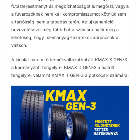
futásteljesítményt és megbízhatóságot is megőrzi, vagyis
a fuvarozóknak nem kell kompromisszumot kötniük sem
a tartósság, sem a tapadás terén. Az új generáció
bevezetésével még több flotta számára nyílik meg a
lehetőség, hogy üzemanyag-takarékos abroncsokra
váltson.
A kínálat három fő termékváltozatból áll: KMAX S GEN-3
a kormányzott tengelyre, KMAX D GEN-3 a hajtott
tengelyre, valamint KMAX T GEN-3 a pótkocsik számára.