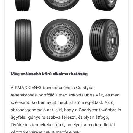
Még szélesebb körű alkalmazhatóság
A KMAX GEN-3 bevezetésével a Goodyear
teherabroncs-portfóliója még sokoldalúbbá vált, és még
szélesebb körben nyújt megbízható megoldást. Az új
abroncsgeneráció azt jelzi, hogy a Goodyear továbbra is
ügyfelei igényeire szabva fejleszt, és olyan átfogó,
jövőbiztos termékeket kínál, amelyek a modern flották
változó elvárásainak is megfelelnek.