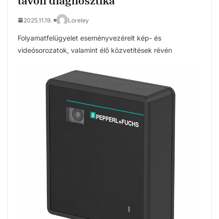
távoli diagnosztika
2025.11.19.
Loreley
Folyamatfelügyelet eseményvezérelt kép- és
videósorozatok, valamint élő közvetítések révén