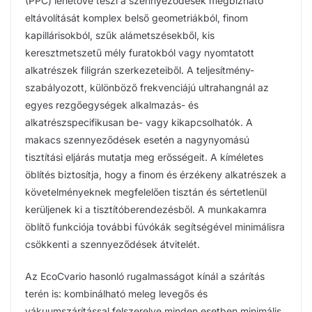
(PPC) lehetővé teszi a szennyeződések megbízható
eltávolítását komplex belső geometriákból, finom
kapillárisokból, szűk alámetszésekből, kis
keresztmetszetű mély furatokból vagy nyomtatott
alkatrészek filigrán szerkezeteiből. A teljesítmény-
szabályozott, különböző frekvenciájú ultrahangnál az
egyes rezgőegységek alkalmazás- és
alkatrészspecifikusan be- vagy kikapcsolhatók. A
makacs szennyeződések esetén a nagynyomású
tisztítási eljárás mutatja meg erősségeit. A kíméletes
öblítés biztosítja, hogy a finom és érzékeny alkatrészek a
követelményeknek megfelelően tisztán és sértetlenül
kerüljenek ki a tisztítóberendezésből. A munkakamra
öblítő funkciója további fúvókák segítségével minimálisra
csökkenti a szennyeződések átvitelét.
Az EcoCvario hasonló rugalmasságot kínál a szárítás
terén is: kombinálható meleg levegős és
vákuumszárítással felszerelve minden esetben minimális