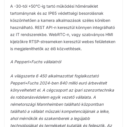
A -30-tól +50°C-ig tartó működési hőmérséklet
tartománynak és az IP65 védettségi besorolásnak
köszönhetően a kamera alkalmazások széles körében
használható. REST API-n keresztül könnyen integrálható
az IT rendszerekbe. WebRTC-n, vagy szabványos HMI
kijelzőkre RTSP-streameken keresztül webes felületeken
is megjeleníthetők az élő közvetítések.
A Pepperl+Fuchs vállalatról
A világszerte 6 450 alkalmazottat foglalkoztató
Pepperl+Fuchs 2024-ben 840 millió euró árbevételt
könyvelhetett el. A cégcsoport az ipari szenzortechnika
és robbanásvédelem egyik vezető vállalata. A
németországi Mannheimben található központban
található a vállalat műszaki kompetenciájának a lelke,
ahol mérnökök és szakemberek a legújabb
technológiákat és termékeket kutatják és fejlesztik. Az