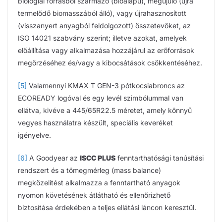
biológiai forrásból származó (bioalapú), megújuló (újra
termelődő biomasszából álló), vagy újrahasznosított
(visszanyert anyagból feldolgozott) összetevőket, az
ISO 14021 szabvány szerint; illetve azokat, amelyek
előállítása vagy alkalmazása hozzájárul az erőforrások
megőrzéséhez és/vagy a kibocsátások csökkentéséhez.
[5]
Valamennyi KMAX T GEN-3 pótkocsiabroncs az
ECOREADY logóval és egy levél szimbólummal van
ellátva, kivéve a 445/65R22.5 méretet, amely könnyű
vegyes használatra készült, speciális keveréket
igényelve.
[6]
A Goodyear az
ISCC PLUS
fenntarthatósági tanúsítási
rendszert és a tömegmérleg (mass balance)
megközelítést alkalmazza a fenntartható anyagok
nyomon követésének átlátható és ellenőrizhető
biztosítása érdekében a teljes ellátási láncon keresztül.