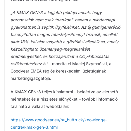
„A KMAX GEN-3 a legjobb példája annak, hogy
abroncsaink nem csak “papíron”, hanem a mindennapi
gyakorlatban is segítik ügyfeleinket. Az új gumigeneráció
bizonyítottan magas futásteljesítményt biztosít, emellett
akár 13%-kal alacsonyabb a gördülési ellenállása, amely
kézzelfogható üzemanyag-megtakarítást
eredményezhet, és hozzájárulhat a CO₂-kibocsátás
csökkentéséhez is”
– mondta el Maciej Szymański, a
Goodyear EMEA régiós kereskedelmi üzletágának
marketingigazgatója.
A KMAX GEN-3 teljes kínálatáról – beleértve az elérhető
méreteket és a részletes előnyöket – további információ
található a vállalat weboldalán:
https://www.goodyear.eu/hu_hu/truck/knowledge-
centre/kmax-gen-3.html