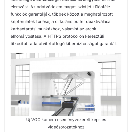
elemzést. Az adatvédelem magas szintjét különféle
funkciók garantálják, többek között a meghatározott
képterületek törlése, a cirkuláris puffer deaktiválása
karbantartási munkákhoz, valamint az arcok
elhomályosítása. A HTTPS protokollon keresztüli
titkosított adatátvitel átfogó kiberbiztonságot garantál.
Új VOC kamera eseményvezérelt kép- és
videósorozatokhoz