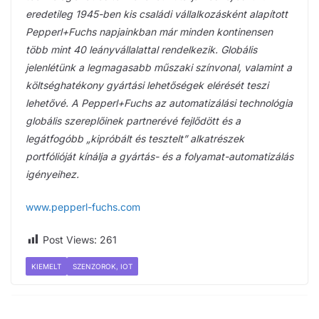
eredetileg 1945-ben kis családi vállalkozásként alapított
Pepperl+Fuchs napjainkban már minden kontinensen
több mint 40 leányvállalattal rendelkezik. Globális
jelenlétünk a legmagasabb műszaki színvonal, valamint a
költséghatékony gyártási lehetőségek elérését teszi
lehetővé. A Pepperl+Fuchs az automatizálási technológia
globális szereplőinek partnerévé fejlődött és a
legátfogóbb „kipróbált és tesztelt” alkatrészek
portfólióját kínálja a gyártás- és a folyamat-automatizálás
igényeihez.
www.pepperl-fuchs.com
Post Views:
261
KIEMELT
SZENZOROK, IOT