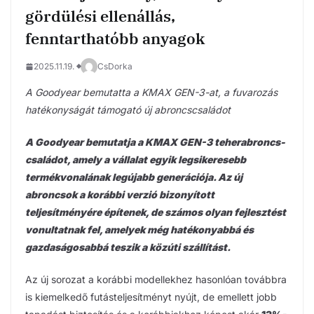
gördülési ellenállás,
fenntarthatóbb anyagok
2025.11.19.
CsDorka
A Goodyear bemutatta a KMAX GEN-3-at, a fuvarozás
hatékonyságát támogató új abroncscsaládot
A Goodyear bemutatja a KMAX GEN-3 teherabroncs-
családot, amely a vállalat egyik legsikeresebb
termékvonalának legújabb generációja. Az új
abroncsok a korábbi verzió bizonyított
teljesítményére építenek, de számos olyan fejlesztést
vonultatnak fel, amelyek még hatékonyabbá és
gazdaságosabbá teszik a közúti szállítást.
Az új sorozat a korábbi modellekhez hasonlóan továbbra
is kiemelkedő futásteljesítményt nyújt, de emellett jobb