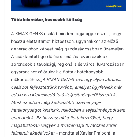
Több kilométer, kevesebb költség
A KMAX GEN-3 család minden tagja úgy készült, hogy
hosszú élettartamot biztosítson, ugyanakkor az előző
generációhoz képest még gazdaságosabban üzemeljen.
A csökkentett gördülési ellenállás révén ezek az
abroncsok a távolsági, regionális és városi fuvarozásban
egyaránt hozzájárulnak a flották hatékonyabb
működéséhez.
„A KMAX GEN-3-mal egy olyan abroncs-
családot fejlesztettünk tovább, amelyet ügyfeleink már
eddig is a kiemelkedő futásteljesítményéről ismertek.
Most azonban még kedvezőbb üzemanyag-
hatékonyságot kínálunk, miközben a teljesítményből sem
engednünk. Ez hozzásegíti a flottakezelőket, hogy
magabiztosan vegyék a mindennapi fuvarozás során
felmerült akadályokat –
mondta el Xavier Fraipont, a