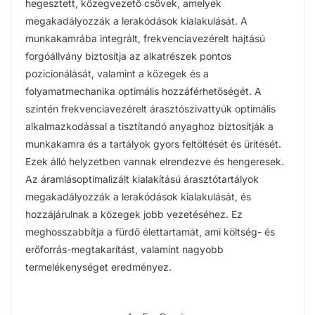
hegesztett, közegvezető csövek, amelyek
megakadályozzák a lerakódások kialakulását. A
munkakamrába integrált, frekvenciavezérelt hajtású
forgóállvány biztosítja az alkatrészek pontos
pozicionálását, valamint a közegek és a
folyamatmechanika optimális hozzáférhetőségét. A
szintén frekvenciavezérelt árasztószivattyúk optimális
alkalmazkodással a tisztítandó anyaghoz biztosítják a
munkakamra és a tartályok gyors feltöltését és ürítését.
Ezek álló helyzetben vannak elrendezve és hengeresek.
Az áramlásoptimalizált kialakítású árasztótartályok
megakadályozzák a lerakódások kialakulását, és
hozzájárulnak a közegek jobb vezetéséhez. Ez
meghosszabbítja a fürdő élettartamát, ami költség- és
erőforrás-megtakarítást, valamint nagyobb
termelékenységet eredményez.