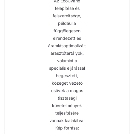
Az EcoCvario
felépítése és
felszereltsége,
például a
függőlegesen
elrendezett és
áramlásoptimalizált
árasztótartályok,
valamint a
speciális eljárással
hegesztett,
közeget vezető
csövek a magas
tisztasági
követelmények
teljesítésére
vannak kialakítva.
Kép forrása: