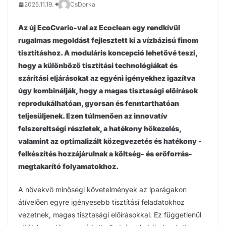
2025.11.19.
CsDorka
Az új EcoCvario-val az Ecoclean egy rendkívül
rugalmas megoldást fejlesztett ki a vízbázisú finom
tisztításhoz. A moduláris koncepció lehetővé teszi,
hogy a különböző tisztítási technológiákat és
szárítási eljárásokat az egyéni igényekhez igazítva
úgy kombinálják, hogy a magas tisztasági előírások
reprodukálhatóan, gyorsan és fenntarthatóan
teljesüljenek. Ezen túlmenően az innovatív
felszereltségi részletek, a hatékony hőkezelés,
valamint az optimalizált közegvezetés és hatékony -
felkészítés hozzájárulnak a költség- és erőforrás-
megtakarító folyamatokhoz.
A növekvő minőségi követelmények az iparágakon
átívelően egyre igényesebb tisztítási feladatokhoz
vezetnek, magas tisztasági előírásokkal. Ez függetlenül