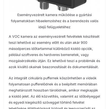
Eseményvezérelt kamera működése a gyártási
folyamatokban hibaelemzéshez és a berendezés valós
idejű felügyeletéhez
A VOC kamera az eseményvezérelt felvételek készítését
teszi lehetővé az esemény előtt és után akár 900
másodperces időtartammal különböző kioldó opciók,
például szoftveres és hardveres bemenetek, vagy
mozgásérzékelés útján. Ez lehetővé teszi a problémák és
azok kiváltó okainak beazonosítását és dokumentálását.
Az integrált cirkuláris puffernek köszönhetően a videók
folyamatosan pufferelődnek és a beépített memóriában
meghatározott hosszban tárolódnak, amikor megkapják
a kioldó jelet. Az élő közvetítés, valamint az időbélyeggel
és egyedi kiegészítő szöveggel történő felvétel
lehetősége átláthatóságot biztosít és leegyszerűsíti az