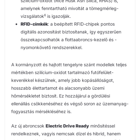
szilícium-oxidot (Rice Husk Ash Silica, RHAS) is,
amelynek fenntartható mivoltát a tömegmérleg-
6
vizsgálatok
is igazolják.
RFID-címkék
: a beépített RFID-chipek pontos
digitális azonosítást biztosítanak, így egyszerűen
összekapcsolhatók a flottaabroncs-kezelő és -
nyomonkövető rendszerekkel.
A kormányzott és hajtott tengelyre szánt modellek teljes
mértékben szilícium-oxidot tartalmazó futófelület-
keverékkel készülnek, amely jobb kopásállóságot,
hosszabb élettartamot és alacsonyabb üzemi
hőmérsékletet biztosít. Ez hozzájárul a gördülési
ellenállás csökkenéséhez és végső soron az üzemanyag-
fogyasztás mérsékléséhez is.
Az új abroncsok
Electric Drive Ready
minősítéssel
rendelkeznek, vagyis nemcsak dízel és hibrid, hanem