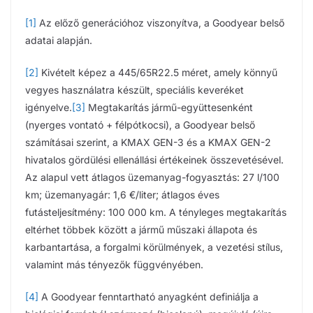
[1]
Az előző generációhoz viszonyítva, a Goodyear belső
adatai alapján.
[2]
Kivételt képez a 445/65R22.5 méret, amely könnyű
vegyes használatra készült, speciális keveréket
igényelve.
[3]
Megtakarítás jármű-együttesenként
(nyerges vontató + félpótkocsi), a Goodyear belső
számításai szerint, a KMAX GEN-3 és a KMAX GEN-2
hivatalos gördülési ellenállási értékeinek összevetésével.
Az alapul vett átlagos üzemanyag-fogyasztás: 27 l/100
km; üzemanyagár: 1,6 €/liter; átlagos éves
futásteljesítmény: 100 000 km. A tényleges megtakarítás
eltérhet többek között a jármű műszaki állapota és
karbantartása, a forgalmi körülmények, a vezetési stílus,
valamint más tényezők függvényében.
[4]
A Goodyear fenntartható anyagként definiálja a