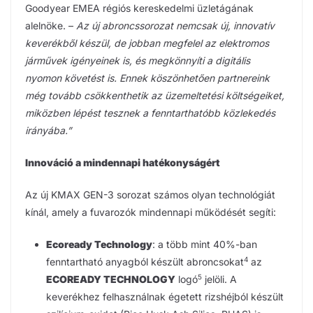
Goodyear EMEA régiós kereskedelmi üzletágának
alelnöke. –
Az új abroncssorozat nemcsak új, innovatív
keverékből készül, de jobban megfelel az elektromos
járművek igényeinek is, és megkönnyíti a digitális
nyomon követést is. Ennek köszönhetően partnereink
még tovább csökkenthetik az üzemeltetési költségeiket,
miközben lépést tesznek a fenntarthatóbb közlekedés
irányába.”
Innováció a mindennapi hatékonyságért
Az új KMAX GEN-3 sorozat számos olyan technológiát
kínál, amely a fuvarozók mindennapi működését segíti:
Ecoready Technology
: a több mint 40%-ban
4
fenntartható anyagból készült abroncsokat
az
5
ECOREADY TECHNOLOGY
logó
jelöli. A
keverékhez felhasználnak égetett rizshéjból készült