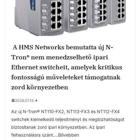
A HMS Networks bemutatta új N-
Tron® nem menedzselhető ipari
Ethernet switcheit, amelyek kritikus
fontosságú műveleteket támogatnak
zord környezetben
2026.01.13.
Az új N-Tron® NT110-FX2, NT113-FX3 és NT112-FX4
switchek kiemelkedő teljesítményt és megbízhatóságot
biztosítanak zord ipari környezetben. Az ipari
felhasználásra szánt….Bővebben