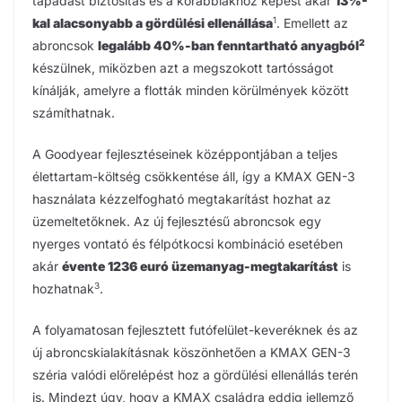
tapadást biztosítás és a korábbiakhoz képest akár
13%-
1
kal alacsonyabb a gördülési ellenállása
. Emellett az
2
abroncsok
legalább 40%-ban fenntartható anyagból
készülnek, miközben azt a megszokott tartósságot
kínálják, amelyre a flották minden körülmények között
számíthatnak.
A Goodyear fejlesztéseinek középpontjában a teljes
élettartam-költség csökkentése áll, így a KMAX GEN-3
használata kézzelfogható megtakarítást hozhat az
üzemeltetőknek. Az új fejlesztésű abroncsok egy
nyerges vontató és félpótkocsi kombináció esetében
akár
évente 1236 euró üzemanyag-megtakarítást
is
3
hozhatnak
.
A folyamatosan fejlesztett futófelület-keveréknek és az
új abroncskialakításnak köszönhetően a KMAX GEN-3
széria valódi előrelépést hoz a gördülési ellenállás terén
is. Mindezt úgy, hogy a KMAX családra eddig jellemző