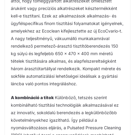
attól, hogy tömeggyártott alkatrészeket ömlesztett
áruként vagy precíziós alkatrészeket késztermékként
kell-e tisztítani. Ezek az alkalmazások alkalmazás- és
ügyfélspecifikus finom tisztítási folyamatokat igényelnek,
amelyekhez az Ecoclean kifejlesztette az új EcoCvario-t.
A nagy teljesítményű, vákuumálló munkakamrával
rendelkező permetező-árasztó tisztítóberendezés 150
kg súlyú és legfeljebb 650 x 470 x 400 mm méretű
tételek tisztítására alkalmas, és alapfelszereltségként
három árasztótartállyal rendelkezik. Kompakt mérete és
sokféle automatizálási lehetőségei ideálisak a gyártási
láncba való pontos integráláshoz.
A kombináció a titok
Különböző, tetszés szerint
kombinálható tisztítási technológiák alkalmazásával ez
az innovatív, sokoldalú berendezés a legkülönbözőbb
követelményekhez igazítható. Így például a
nyomásváltozásos eljárás, a Pulsated Pressure Cleaning