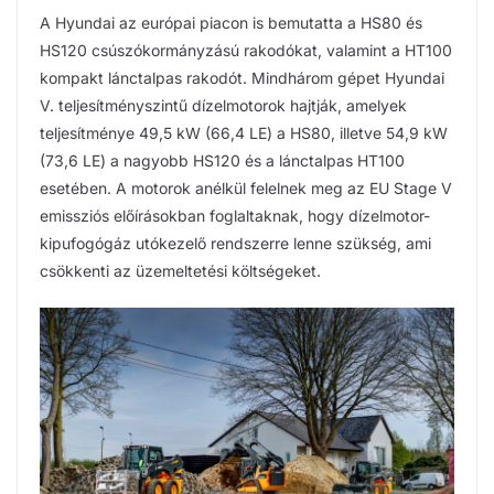
A Hyundai az európai piacon is bemutatta a HS80 és
HS120 csúszókormányzású rakodókat, valamint a HT100
kompakt lánctalpas rakodót. Mindhárom gépet Hyundai
V. teljesítményszintű dízelmotorok hajtják, amelyek
teljesítménye 49,5 kW (66,4 LE) a HS80, illetve 54,9 kW
(73,6 LE) a nagyobb HS120 és a lánctalpas HT100
esetében. A motorok anélkül felelnek meg az EU Stage V
emissziós előírásokban foglaltaknak, hogy dízelmotor-
kipufogógáz utókezelő rendszerre lenne szükség, ami
csökkenti az üzemeltetési költségeket.