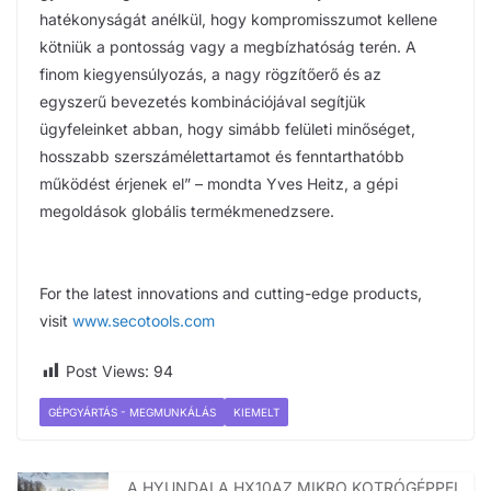
hatékonyságát anélkül, hogy kompromisszumot kellene
kötniük a pontosság vagy a megbízhatóság terén. A
finom kiegyensúlyozás, a nagy rögzítőerő és az
egyszerű bevezetés kombinációjával segítjük
ügyfeleinket abban, hogy simább felületi minőséget,
hosszabb szerszámélettartamot és fenntarthatóbb
működést érjenek el” – mondta Yves Heitz, a gépi
megoldások globális termékmenedzsere.
For the latest innovations and cutting-edge products,
visit
www.secotools.com
Post Views:
94
GÉPGYÁRTÁS - MEGMUNKÁLÁS
KIEMELT
A HYUNDAI A HX10AZ MIKRO KOTRÓGÉPPEL