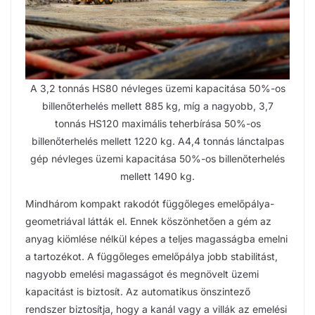
A 3,2 tonnás HS80 névleges üzemi kapacitása 50%-os
billenőterhelés mellett 885 kg, míg a nagyobb, 3,7
tonnás HS120 maximális teherbírása 50%-os
billenőterhelés mellett 1220 kg. A4,4 tonnás lánctalpas
gép névleges üzemi kapacitása 50%-os billenőterhelés
mellett 1490 kg.
Mindhárom kompakt rakodót függőleges emelőpálya-
geometriával látták el. Ennek köszönhetően a gém az
anyag kiömlése nélkül képes a teljes magasságba emelni
a tartozékot. A függőleges emelőpálya jobb stabilitást,
nagyobb emelési magasságot és megnövelt üzemi
kapacitást is biztosít. Az automatikus önszintező
rendszer biztosítja, hogy a kanál vagy a villák az emelési