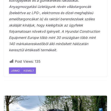
kotrógépeket és a gumikerekes rakodókat.
Anyagmozgatási üzletágunk révén villástargoncák
(beleértve az LPG-, elektromos és dízel-meghajtású
emelőtargoncákat is) és raktári berendezések széles
skáláját kínáljuk, hogy kielégítsük az ügyfelek
folyamatosan növekvő igényeit. A Hyundai Construction
Equipment Europe több mint 30 országban több mint
140 márkakereskedőből álló minősített hálózatán
keresztül értékesíti termékeit.
Post Views:
135
JÁRMŰ
KIEMELT