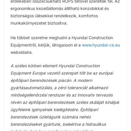
érdekében összecsukható ROPS tetővel szerelték fel. Az
ergonomikus kezelőállomás állítható konzolokkal és
biztonságos ülésekkel rendelkezik, komfortos
munkakörnyezetet biztosítva.
Ha többet szeretne megtudni a Hyundai Construction
Equipmentről, kérjük, látogasson el a
www.hyundai-ce.eu
weboldalra.
A széles körben elismert Hyundai Construction
Equipment Europe vezető szerepet tölt be az európai
építőipari berendezések piacán. A modern
gyártásautomatizálás, a zéró toleranciát alkalmazó
minőségellenőrzési rendszer és az innovatív tervezés
révén az építőipari berendezések széles skáláját kínáljuk
ügyfeleink igényeinek kielégítésére. Építőipari
berendezések üzletágunk számára nehéz
berendezéseket gyártunk, beleértve a hidraulikus