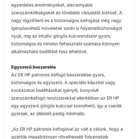
egyenletes eredményeket, alacsonyabb
szerszámköltségeket és rövidebb ciklusidőt biztosít. A
nagy rögzítőerő és a biztonságos befogása még nagy
igénybevételű műveletek során is folyamatbiztonságot
nyújt, míg az intuitív görgős kulcsrendszer gyors,
biztonságos és minden felhasználó számára könnyen
alkalmazható beállítást tesz lehetővé.
Egyszerű beszerelés
Az ER HP patronos befogó beszerelése gyors,
biztonságos és egyszerű. A speciális képzést vagy
kockázatos beállításokat igénylő, bonyolult
szerszámbefogó rendszerekkel ellentétben az ER HP
egy egyszerű görgős kulccsal szerelhető, így a cserék
gyorsak, az állásidő pedig minimális.
„Az ER HP patronos befogóval az volt a célunk, hogy a
gyártók magabiztosan növelhessék folyamataik