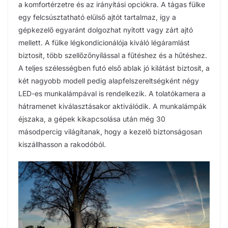
a komfortérzetre és az irányítási opciókra. A tágas fülke
egy felcsúsztatható elülső ajtót tartalmaz, így a
gépkezelő egyaránt dolgozhat nyitott vagy zárt ajtó
mellett. A fülke légkondicionálója kiváló légáramlást
biztosít, több szellőzőnyílással a fűtéshez és a hűtéshez.
A teljes szélességben futó első ablak jó kilátást biztosít, a
két nagyobb modell pedig alapfelszereltségként négy
LED-es munkalámpával is rendelkezik. A tolatókamera a
hátramenet kiválasztásakor aktiválódik. A munkalámpák
éjszaka, a gépek kikapcsolása után még 30
másodpercig világítanak, hogy a kezelő biztonságosan
kiszállhasson a rakodóból.