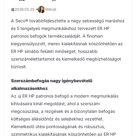
2026.05.25.
WAndi
A Seco® továbbfejlesztette a nagy sebességű maráshoz
és 5 tengelyes megmunkáláshoz tervezett ER HP
patronos befogók termékcsaládját. A finoman
kiegyensúlyozott, merev kialakításnak köszönhetően az
ER HP simább felületi minőséget, hosszabb
szerszámélettartamot és kiemelkedő megbízhatóságot
biztosít.
Szerszámbefogás nagy igénybevételű
alkalmazásokhoz
Az új ER HP patronos befogó a modern megmunkálás
kihívásaira kínál megoldást, ahol a szerszám
megcsúszása, a rezgések és a bizonytalan befogás
költséges állásidőhöz és selejtekhez vezethet.
Kiemelkedő ütési pontosságának és robusztus,
szimmetrikus kialakításának köszönhetően az ER HP