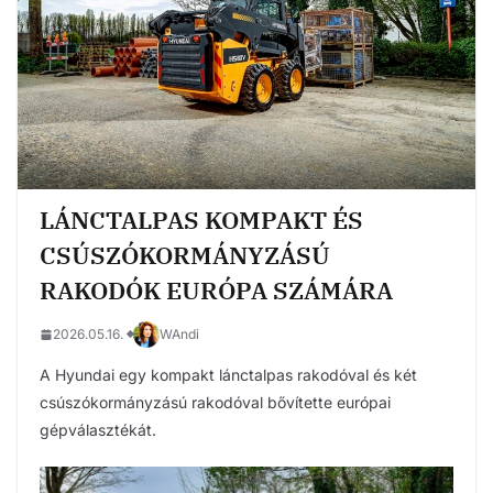
LÁNCTALPAS KOMPAKT ÉS
CSÚSZÓKORMÁNYZÁSÚ
RAKODÓK EURÓPA SZÁMÁRA
2026.05.16.
WAndi
A Hyundai egy kompakt lánctalpas rakodóval és két
csúszókormányzású rakodóval bővítette európai
gépválasztékát.