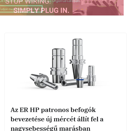
Az ER HP patronos befogók
bevezetése új mércét állít fel a
nagysebességű marásban