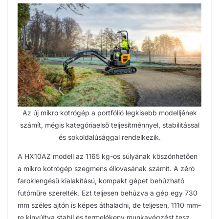
Az új mikro kotrógép a portfólió legkisebb modelljének
számít, mégis kategóriaelső teljesítménnyel, stabilitással
és sokoldalúsággal rendelkezik.
A HX10AZ modell az 1165 kg-os súlyának köszönhetően
a mikro kotrógép szegmens éllovasának számít. A zéró
faroklengésű kialakítású, kompakt gépet behúzható
futóműre szerelték. Ezt teljesen behúzva a gép egy 730
mm széles ajtón is képes áthaladni, de teljesen, 1110 mm-
re kinyújtva stabil és termelékeny munkavégzést tesz