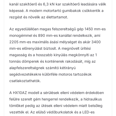
kanál szakítóerő és 6,3 kN kar szakítóerő leadására válik
képessé. A modern motortartó gumibakok csökkentik a
rezgést és növelik az élettartamot.
Az egyedülállóan magas felszereltségű gép 1450 mm-es
monogémmel és 890 mm-es kanállal rendelkezik, ami
2205 mm-es maximális ásási mélységet és akár 3400
mm-es előrenyúlást biztosít. A megnövelt ürítési
magasság és a hosszabb kinyúlás megkönnyíti az 1
tonnás dömperek és konténerek rakodását, míg az
alapfelszereltségnek számító kétirányú
segédvezetékekre különféle motoros tartozékok
csatlakoztathatók.
A HX10AZ modell a sérülések elleni védelem érdekében
felülre szerelt gém hengerrel rendelkezik, a hidraulikus
tömlőket pedig az ütések elleni védelem miatt belsőleg
vezették el. Az elülső védőburkolatok és a LED-es