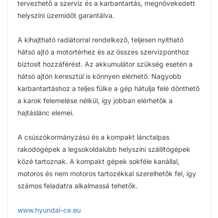
tervezhető a szerviz és a karbantartás, megnövekedett
helyszíni üzemidőt garantálva.
A kihajtható radiátorral rendelkező, teljesen nyitható
hátsó ajtó a motortérhez és az összes szervizponthoz
biztosít hozzáférést. Az akkumulátor szükség esetén a
hátsó ajtón keresztül is könnyen elérhető. Nagyobb
karbantartáshoz a teljes fülke a gép hátulja felé dönthető
a karok felemelése nélkül, így jobban elérhetők a
hajtáslánc elemei.
A csúszókormányzású és a kompakt lánctalpas
rakodógépek a legsokoldalúbb helyszíni szállítógépek
közé tartoznak. A kompakt gépek sokféle kanállal,
motoros és nem motoros tartozékkal szerelhetők fel, így
számos feladatra alkalmassá tehetők.
www.hyundai-ce.eu