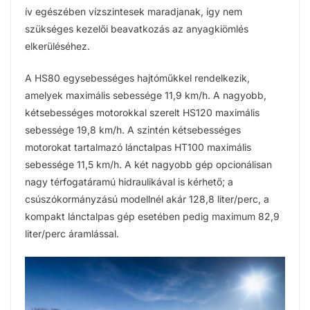
ív egészében vízszintesek maradjanak, így nem
szükséges kezelői beavatkozás az anyagkiömlés
elkerüléséhez.
A HS80 egysebességes hajtóműkkel rendelkezik,
amelyek maximális sebessége 11,9 km/h. A nagyobb,
kétsebességes motorokkal szerelt HS120 maximális
sebessége 19,8 km/h. A szintén kétsebességes
motorokat tartalmazó lánctalpas HT100 maximális
sebessége 11,5 km/h. A két nagyobb gép opcionálisan
nagy térfogatáramú hidraulikával is kérhető; a
csúszókormányzású modellnél akár 128,8 liter/perc, a
kompakt lánctalpas gép esetében pedig maximum 82,9
liter/perc áramlással.