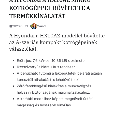
KOTRÓGÉPPEL BŐVÍTETTE A
TERMÉKKÍNÁLATÁT
2026.05.21.
WAndi
A Hyundai a HX10AZ modellel bővítette
az A-szériás kompakt kotrógépeinek
választékát.
Erőteljes, 7,6 kW-os (10,35 LE) dízelmotor
Ikerszivattyús hidraulikus rendszer
A behúzható futómű a lakóépületek bejárati ajtaján
keresztüli áthaladást is lehetővé teszi
Zéró faroklengésű kialakítás a munkavégzés
helyszíni biztonságának maximalizálásához.
A korábbi modellhez képest megnövelt ürítési
magasság és hosszabb kinyúlás