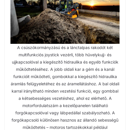
A csúszókormányzású és a lánctalpas rakodót két
multifunkciós joystick vezérli, több hüvelykujj- és
ujjkapcsolóval a kiegészítő hidraulika és egyéb funkciók
működtetéséhez. A jobb oldali kar a gém és a kanál
funkcióit működteti, gombokkal a kiegészítő hidraulika
áramlás felügyeletéhez és az áramellátáshoz. A bal oldali
karral irányítható minden vezetési funkció, egy gombbal
a kétsebességes vezetéshez, ahol ez elérhető. A
motorfordulatszám a kezelőpanelen található
forgókapcsolóval vagy lábpedállal szabályozható. A
forgókapcsoló különösen hasznos az állandó sebességű
működtetés – motoros tartozékokkal például