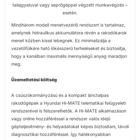
talajgyaluval vagy seprőgéppel végzett munkavégzés –
esetén.
Mindhárom modell menetvezérlő rendszert is tartalmaz,
amelynek hidraulikus akkumulátora révén a rakodókarok
menet közben kissé lebegnek. Ez minimalizálja a
vezetőfülkére ható lökésszerű terheléseket és biztosítja,
hogy a kanálban maximális mennyiségű anyag maradjon
meg.
Üzemeltetési költség
A csúszókormányzású és a kompakt lánctalpas
rakodógépek a Hyundai Hi-MATE telematikai felügyeleti
rendszerével is felszerelhetők. A Hi-MATE alkalmazáson
vagy online hozzáféréssel a rendszer valós idejű
gépteljesítmény- és helyadatokat képes biztosítani, távoli
diagnosztikai hozzáféréssel. Így hatékonyabban