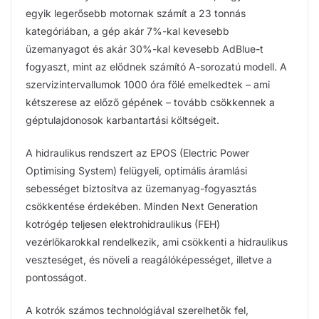
egyik legerősebb motornak számít a 23 tonnás
kategóriában, a gép akár 7%-kal kevesebb
üzemanyagot és akár 30%-kal kevesebb AdBlue-t
fogyaszt, mint az elődnek számító A-sorozatú modell. A
szervizintervallumok 1000 óra fölé emelkedtek – ami
kétszerese az előző gépének – tovább csökkennek a
géptulajdonosok karbantartási költségeit.
A hidraulikus rendszert az EPOS (Electric Power
Optimising System) felügyeli, optimális áramlási
sebességet biztosítva az üzemanyag-fogyasztás
csökkentése érdekében. Minden Next Generation
kotrógép teljesen elektrohidraulikus (FEH)
vezérlőkarokkal rendelkezik, ami csökkenti a hidraulikus
veszteséget, és növeli a reagálóképességet, illetve a
pontosságot.
A kotrók számos technológiával szerelhetők fel,