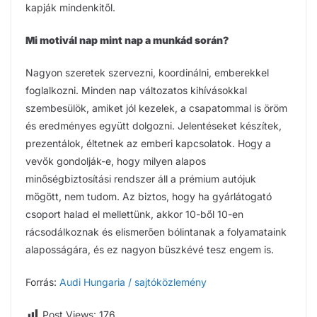
kapják mindenkitől.
Mi motivál nap mint nap a munkád során?
Nagyon szeretek szervezni, koordinálni, emberekkel
foglalkozni. Minden nap változatos kihívásokkal
szembesülök, amiket jól kezelek, a csapatommal is öröm
és eredményes együtt dolgozni. Jelentéseket készítek,
prezentálok, éltetnek az emberi kapcsolatok. Hogy a
vevők gondolják-e, hogy milyen alapos
minőségbiztosítási rendszer áll a prémium autójuk
mögött, nem tudom. Az biztos, hogy ha gyárlátogató
csoport halad el mellettünk, akkor 10-ből 10-en
rácsodálkoznak és elismerően bólintanak a folyamataink
alaposságára, és ez nagyon büszkévé tesz engem is.
Forrás:
Audi Hungaria / sajtóközlemény
Post Views:
176