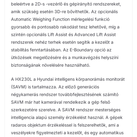
beleértve a 2D-s -vezérlő és gépirányító rendszereket,
amik szükség esetén 3D-re bővíthetők. Az opcionális
Automatic Weighing Function mérlegelési funkció
gyorsabb és pontosabb rakodást tesz lehetővé, míg a
szintén opcionális Lift Assist és Advanced Lift Assist
rendszerek nehéz terhek esetén segítik a kezelőt a
stabilitás fenntartásában. Az E-Boundary opció az
ütközések megelőzésére és a munkavégzés helyszíni
biztonságának növelésére használható.
A HX230L a Hyundai intelligens körpanorámás monitorát
(SAVM) is tartalmazza. Az előző generációs
négykamerás rendszer továbbfejlesztésének számító
SAVM már hat kamerával rendelkezik a gép felső
szerkezetére szerelve. A SAVM rendszer mesterséges
intelligencia alapú személy érzékelést használ. A gépek
radaros objektum érzékeléssel is felszerelhetők, ami a
veszélyekre figyelmezteti a kezelőt, és egy automatikus