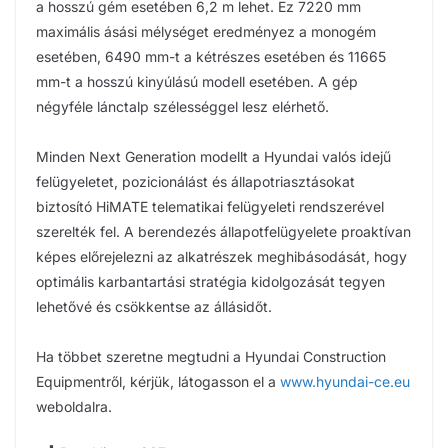
a hosszú gém esetében 6,2 m lehet. Ez 7220 mm
maximális ásási mélységet eredményez a monogém
esetében, 6490 mm-t a kétrészes esetében és 11665
mm-t a hosszú kinyúlású modell esetében. A gép
négyféle lánctalp szélességgel lesz elérhető.
Minden Next Generation modellt a Hyundai valós idejű
felügyeletet, pozicionálást és állapotriasztásokat
biztosító HiMATE telematikai felügyeleti rendszerével
szerelték fel. A berendezés állapotfelügyelete proaktívan
képes előrejelezni az alkatrészek meghibásodását, hogy
optimális karbantartási stratégia kidolgozását tegyen
lehetővé és csökkentse az állásidőt.
Ha többet szeretne megtudni a Hyundai Construction
Equipmentről, kérjük, látogasson el a
www.hyundai-ce.eu
weboldalra.