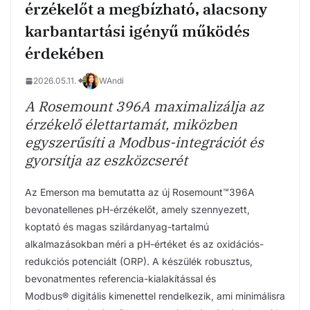
érzékelőt a megbízható, alacsony
karbantartási igényű működés
érdekében
2026.05.11.
WAndi
A Rosemount 396A maximalizálja az
érzékelő élettartamát, miközben
egyszerűsíti a Modbus-integrációt és
gyorsítja az eszközcserét
Az Emerson ma bemutatta az új Rosemount™396A
bevonatellenes pH-érzékelőt, amely szennyezett,
koptató és magas szilárdanyag-tartalmú
alkalmazásokban méri a pH-értéket és az oxidációs-
redukciós potenciált (ORP). A készülék robusztus,
bevonatmentes referencia-kialakítással és
Modbus® digitális kimenettel rendelkezik, ami minimálisra