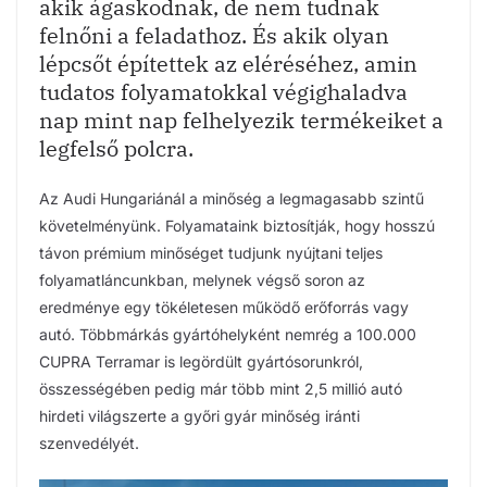
akik ágaskodnak, de nem tudnak
felnőni a feladathoz. És akik olyan
lépcsőt építettek az eléréséhez, amin
tudatos folyamatokkal végighaladva
nap mint nap felhelyezik termékeiket a
legfelső polcra.
Az Audi Hungariánál a minőség a legmagasabb szintű
követelményünk. Folyamataink biztosítják, hogy hosszú
távon prémium minőséget tudjunk nyújtani teljes
folyamatláncunkban, melynek végső soron az
eredménye egy tökéletesen működő erőforrás vagy
autó. Többmárkás gyártóhelyként nemrég a 100.000
CUPRA Terramar is legördült gyártósorunkról,
összességében pedig már több mint 2,5 millió autó
hirdeti világszerte a győri gyár minőség iránti
szenvedélyét.