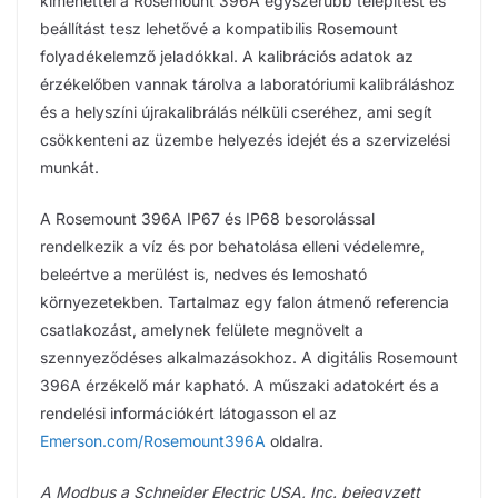
kimenettel a Rosemount 396A egyszerűbb telepítést és
beállítást tesz lehetővé a kompatibilis Rosemount
folyadékelemző jeladókkal. A kalibrációs adatok az
érzékelőben vannak tárolva a laboratóriumi kalibráláshoz
és a helyszíni újrakalibrálás nélküli cseréhez, ami segít
csökkenteni az üzembe helyezés idejét és a szervizelési
munkát.
A Rosemount 396A IP67 és IP68 besorolással
rendelkezik a víz és por behatolása elleni védelemre,
beleértve a merülést is, nedves és lemosható
környezetekben. Tartalmaz egy falon átmenő referencia
csatlakozást, amelynek felülete megnövelt a
szennyeződéses alkalmazásokhoz. A digitális Rosemount
396A érzékelő már kapható. A műszaki adatokért és a
rendelési információkért látogasson el az
Emerson.com/Rosemount396A
oldalra.
A Modbus a Schneider Electric USA, Inc. bejegyzett