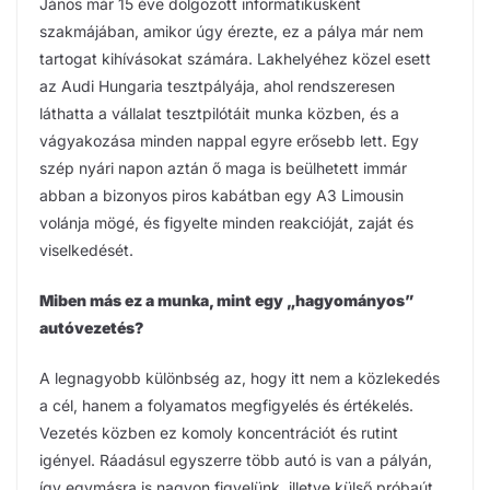
János már 15 éve dolgozott informatikusként
szakmájában, amikor úgy érezte, ez a pálya már nem
tartogat kihívásokat számára. Lakhelyéhez közel esett
az Audi Hungaria tesztpályája, ahol rendszeresen
láthatta a vállalat tesztpilótáit munka közben, és a
vágyakozása minden nappal egyre erősebb lett. Egy
szép nyári napon aztán ő maga is beülhetett immár
abban a bizonyos piros kabátban egy A3 Limousin
volánja mögé, és figyelte minden reakcióját, zaját és
viselkedését.
Miben más ez a munka, mint egy „hagyományos”
autóvezetés?
A legnagyobb különbség az, hogy itt nem a közlekedés
a cél, hanem a folyamatos megfigyelés és értékelés.
Vezetés közben ez komoly koncentrációt és rutint
igényel. Ráadásul egyszerre több autó is van a pályán,
így egymásra is nagyon figyelünk, illetve külső próbaút