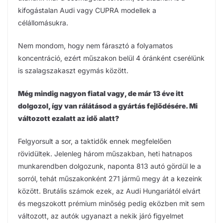
kifogástalan Audi vagy CUPRA modellek a
célállomásukra.
Nem mondom, hogy nem fárasztó a folyamatos
koncentráció, ezért műszakon belül 4 óránként cserélünk
is szalagszakaszt egymás között.
Még mindig nagyon fiatal vagy, de már 13 éve itt
dolgozol, így van rálátásod a gyártás fejlődésére. Mi
változott ezalatt az idő alatt?
Felgyorsult a sor, a taktidők ennek megfelelően
rövidültek. Jelenleg három műszakban, heti hatnapos
munkarendben dolgozunk, naponta 813 autó gördül le a
sorról, tehát műszakonként 271 jármű megy át a kezeink
között. Brutális számok ezek, az Audi Hungariától elvárt
és megszokott prémium minőség pedig eközben mit sem
változott, az autók ugyanazt a nekik járó figyelmet