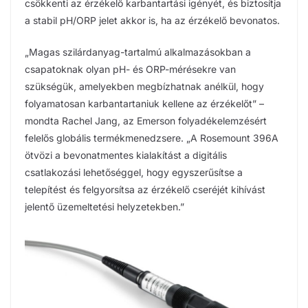
csökkenti az érzékelő karbantartási igényét, és biztosítja
a stabil pH/ORP jelet akkor is, ha az érzékelő bevonatos.
„Magas szilárdanyag-tartalmú alkalmazásokban a
csapatoknak olyan pH- és ORP-mérésekre van
szükségük, amelyekben megbízhatnak anélkül, hogy
folyamatosan karbantartaniuk kellene az érzékelőt” –
mondta Rachel Jang, az Emerson folyadékelemzésért
felelős globális termékmenedzsere. „A Rosemount 396A
ötvözi a bevonatmentes kialakítást a digitális
csatlakozási lehetőséggel, hogy egyszerűsítse a
telepítést és felgyorsítsa az érzékelő cseréjét kihívást
jelentő üzemeltetési helyzetekben.”