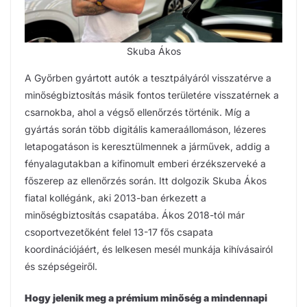
Skuba Ákos
A Győrben gyártott autók a tesztpályáról visszatérve a
minőségbiztosítás másik fontos területére visszatérnek a
csarnokba, ahol a végső ellenőrzés történik. Míg a
gyártás során több digitális kameraállomáson, lézeres
letapogatáson is keresztülmennek a járművek, addig a
fényalagutakban a kifinomult emberi érzékszerveké a
főszerep az ellenőrzés során. Itt dolgozik Skuba Ákos
fiatal kollégánk, aki 2013-ban érkezett a
minőségbiztosítás csapatába. Ákos 2018-tól már
csoportvezetőként felel 13-17 fős csapata
koordinációjáért, és lelkesen mesél munkája kihívásairól
és szépségeiről.
Hogy jelenik meg a prémium minőség a mindennapi