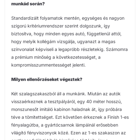
munkád során?
Standardizált folyamatok mentén, egységes és nagyon
szigorú kritériumrendszer szerint dolgozunk, így
biztosítva, hogy minden egyes autó, függetlenül attól,
hogy melyik kollégám vizsgálja, ugyanazt a magas
színvonalat képviseli a legapróbb részletekig. Számomra
a prémium minőség a következetességet, a
kompromisszummentességet jelenti.
Milyen ellenőrzéseket végeztek?
Két szalagszakaszból áll a munkánk. Miután az autók
visszaérkeznek a tesztpályáról, egy 40 méter hosszú,
monszunesőt imitáló kabinon haladnak át, így próbára
téve a tömítettséget. Ezt követően érkeznek a Finish 1-es
fényalagútba, a gyártócsarnok lámpáinál erősebben
világító fényviszonyok közé. Ezen az 1-es szakaszon az