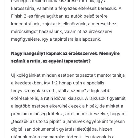
esetleges felületi hibák kiszűrése történik, így a
karosszéria, valamint a fényezés eltéréseit keressük. A
Finish 2-es fényalagútban az autók belső terére
koncentrálunk, zajokat is ellenőrzünk, a mérésekhez
mérőcsillagot használunk, valamint az érzékszervi
megfigyelésre, így a tapintásra is alapozunk.
Nagy hangsúlyt kapnak az érzékszervek. Mennyire
számít a rutin, az egyéni tapasztalat?
Új kollégáinkat minden esetben tapasztalt mentor tanítja
a kezdetekben, így 1-2 hónap után a speciális
fényviszonyok között „rááll a szeme” a legkisebb
eltérésekre is, a rutin idővel kialakul. A laikusok figyelmét
a legtöbb esetben elkerülnék ezek a hibák, de minket a
prémium minőség kötelez, arról nem is beszélve, hogy mi
„tesszük az utolsó pipát” a járművek egyébként teljesen
digitálisan dokumentált gyártási életútjába, hiszen
utánunk már a csomagolás történik, és utaznak is a