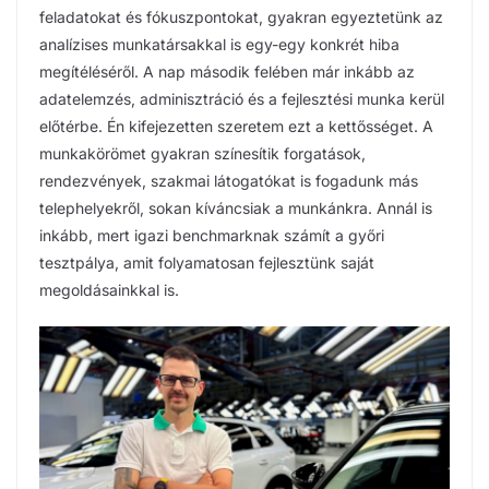
feladatokat és fókuszpontokat, gyakran egyeztetünk az
analízises munkatársakkal is egy-egy konkrét hiba
megítéléséről. A nap második felében már inkább az
adatelemzés, adminisztráció és a fejlesztési munka kerül
előtérbe. Én kifejezetten szeretem ezt a kettősséget. A
munkakörömet gyakran színesítik forgatások,
rendezvények, szakmai látogatókat is fogadunk más
telephelyekről, sokan kíváncsiak a munkánkra. Annál is
inkább, mert igazi benchmarknak számít a győri
tesztpálya, amit folyamatosan fejlesztünk saját
megoldásainkkal is.