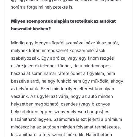
során a forgalmi helyzetekre is.
Milyen szempontok alapján tesztelitek az autókat
használat közben?
Mindig egy igényes ügyfél szemével nézzük az autót,
melynek kritériumrendszerét konszernelőírások
szabályozzák. Egy apró zaj vagy egy finom rezgés
elsőre jelentéktelennek tűnhet, de a mindennapos
használat során hamar ráterelődhet a figyelem, nem
beszélve arról, ha egy funkció nem úgy működik, ahogy
azt elvárnánk. Ezért minden ilyen eltérést komolyan
veszünk. Az ügyfél azt várja, hogy az autó minden
helyzetben megbízható, csendes (vagy bizonyos
helyzetekben éppen szenvedélyesen hangos) és
kiszámítható legyen. Számomra is ezt jelenti a prémium
minőség: ha az autóban minden folyamat természetes,
kiszámítható, a terv szerint működik. Ha érthetően