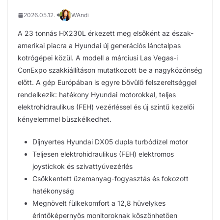
2026.05.12.
WAndi
A 23 tonnás HX230L érkezett meg elsőként az észak-
amerikai piacra a Hyundai új generációs lánctalpas
kotrógépei közül. A modell a márciusi Las Vegas-i
ConExpo szakkiállításon mutatkozott be a nagyközönség
előtt. A gép Európában is egyre bővülő felszereltséggel
rendelkezik: hatékony Hyundai motorokkal, teljes
elektrohidraulikus (FEH) vezérléssel és új szintű kezelői
kényelemmel büszkélkedhet.
Díjnyertes Hyundai DX05 dupla turbódízel motor
Teljesen elektrohidraulikus (FEH) elektromos
joystickok és szivattyúvezérlés
Csökkentett üzemanyag-fogyasztás és fokozott
hatékonyság
Megnövelt fülkekomfort a 12,8 hüvelykes
érintőképernyős monitoroknak köszönhetően