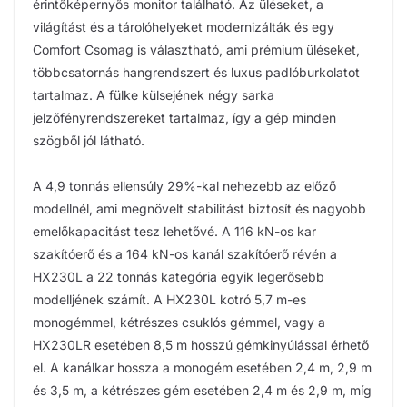
érintőképernyős monitor található. Az üléseket, a
világítást és a tárolóhelyeket modernizálták és egy
Comfort Csomag is választható, ami prémium üléseket,
többcsatornás hangrendszert és luxus padlóburkolatot
tartalmaz. A fülke külsejének négy sarka
jelzőfényrendszereket tartalmaz, így a gép minden
szögből jól látható.
A 4,9 tonnás ellensúly 29%-kal nehezebb az előző
modellnél, ami megnövelt stabilitást biztosít és nagyobb
emelőkapacitást tesz lehetővé. A 116 kN-os kar
szakítóerő és a 164 kN-os kanál szakítóerő révén a
HX230L a 22 tonnás kategória egyik legerősebb
modelljének számít. A HX230L kotró 5,7 m-es
monogémmel, kétrészes csuklós gémmel, vagy a
HX230LR esetében 8,5 m hosszú gémkinyúlással érhető
el. A kanálkar hossza a monogém esetében 2,4 m, 2,9 m
és 3,5 m, a kétrészes gém esetében 2,4 m és 2,9 m, míg