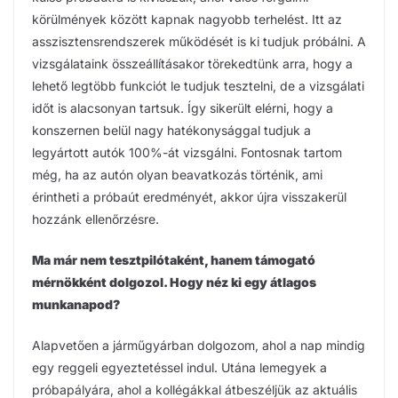
körülmények között kapnak nagyobb terhelést. Itt az
asszisztensrendszerek működését is ki tudjuk próbálni. A
vizsgálataink összeállításakor törekedtünk arra, hogy a
lehető legtöbb funkciót le tudjuk tesztelni, de a vizsgálati
időt is alacsonyan tartsuk. Így sikerült elérni, hogy a
konszernen belül nagy hatékonysággal tudjuk a
legyártott autók 100%-át vizsgálni. Fontosnak tartom
még, ha az autón olyan beavatkozás történik, ami
érintheti a próbaút eredményét, akkor újra visszakerül
hozzánk ellenőrzésre.
Ma már nem tesztpilótaként, hanem támogató
mérnökként dolgozol. Hogy néz ki egy átlagos
munkanapod?
Alapvetően a járműgyárban dolgozom, ahol a nap mindig
egy reggeli egyeztetéssel indul. Utána lemegyek a
próbapályára, ahol a kollégákkal átbeszéljük az aktuális