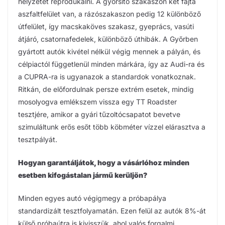
helyzetét reprodukálni. A gyorsító szakaszon két fajta
aszfaltfelület van, a rázószakaszon pedig 12 különböző
útfelület, így macskaköves szakasz, gyeprács, vasúti
átjáró, csatornafedelek, különböző úthibák. A Győrben
gyártott autók kivétel nélkül végig mennek a pályán, és
célpiactól függetlenül minden márkára, így az Audi-ra és
a CUPRA-ra is ugyanazok a standardok vonatkoznak.
Ritkán, de előfordulnak persze extrém esetek, mindig
mosolyogva emlékszem vissza egy TT Roadster
tesztjére, amikor a gyári tűzoltócsapatot bevetve
szimuláltunk erős esőt több köbméter vízzel elárasztva a
tesztpályát.
Hogyan garantáljátok, hogy a vásárlóhoz minden
esetben kifogástalan jármű kerüljön?
Minden egyes autó végigmegy a próbapálya
standardizált tesztfolyamatán. Ezen felül az autók 8%-át
külső próbaútra is kivisszük, ahol valós forgalmi