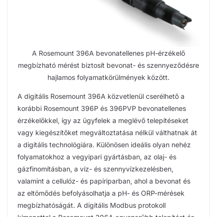
A Rosemount 396A bevonatellenes pH-érzékelő
megbízható mérést biztosít bevonat- és szennyeződésre
hajlamos folyamatkörülmények között.
A digitális Rosemount 396A közvetlenül cserélhető a
korábbi Rosemount 396P és 396PVP bevonatellenes
érzékelőkkel, így az ügyfelek a meglévő telepítéseket
vagy kiegészítőket megváltoztatása nélkül válthatnak át
a digitális technológiára. Különösen ideális olyan nehéz
folyamatokhoz a vegyipari gyártásban, az olaj- és
gázfinomításban, a víz- és szennyvízkezelésben,
valamint a cellulóz- és papíriparban, ahol a bevonat és
az eltömődés befolyásolhatja a pH- és ORP-mérések
megbízhatóságát. A digitális Modbus protokoll