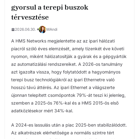
gyorsul a terepi buszok
térvesztése
2026.06.30.
WAndi
A HMS Networks megjelentette az az ipari hálózati
piacról szóló éves elemzését, amely tizenkét éve követi
nyomon, miként hálózatosítják a gyárak és a gépgyártók
az automatizálási rendszereiket. A 2026-os tanulmány
azt igazolta vissza, hogy folytatódott a hagyományos
terepi busz technológiákról az ipari Ethernetre való
hosszú távú áttérés. Az ipari Ethernet a világszerte
újonnan telepített csomópontok 79%-át teszi ki jelenleg,
szemben a 2025-ös 76%-kal és a HMS 2015-ös első
adatközlésekor mért 34%-kal.
A 2024-es lassulás után a piac 2025-ben stabilizálódott.
Az alkatrészek elérhetősége a normális szintre tért