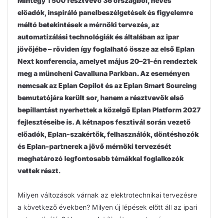
Mintegy 1 500 résztvevő 36 országból, neves
előadók, inspiráló panelbeszélgetések és figyelemre
méltó betekintések a mérnöki tervezés, az
automatizálási technológiák és általában az ipar
jövőjébe – röviden így foglalható össze az első Eplan
Next konferencia, amelyet május 20–21-én rendeztek
meg a müncheni Cavalluna Parkban. Az eseményen
nemcsak az Eplan Copilot és az Eplan Smart Sourcing
bemutatójára került sor, hanem a résztvevők első
bepillantást nyerhettek a közelgő Eplan Platform 2027
fejlesztéseibe is. A kétnapos fesztivál során vezető
előadók, Eplan-szakértők, felhasználók, döntéshozók
és Eplan-partnerek a jövő mérnöki tervezését
meghatározó legfontosabb témákkal foglalkozók
vettek részt.
Milyen változások várnak az elektrotechnikai tervezésre
a következő években? Milyen új lépések előtt áll az ipari