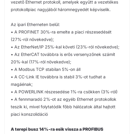
vezető Ethernet protokoll, amelyek együtt a vezetékes
protokollpiac nagyjából háromnegyedét képviselik.
Az ipari Etherneten belül:
• A PROFINET 30%-ra emelte a piaci részesedését
(27%-ról növekedve);
• Az EtherNet/IP 25%-kal követi (23%-ról növekedve);
• Az EtherCAT továbbra is erős versenyzőnek számít
20%-kal (17%-ról növekedve);
• A Modbus TCP stabilan 5%-on áll
• A CC-Link IE továbbra is stabil 3%-ot tudhat a
magáénak;
• A POWERLINK részesedése 1%-ra csökken (3%-ról)
• A fennmaradó 2%-ot az egyéb Ethernet protokollok
teszik ki, mivel folytatódik főbb hálózatok által hajtott
piaci konszolidáció
A terepi busz 14%-ra esik vissza a PROFIBUS