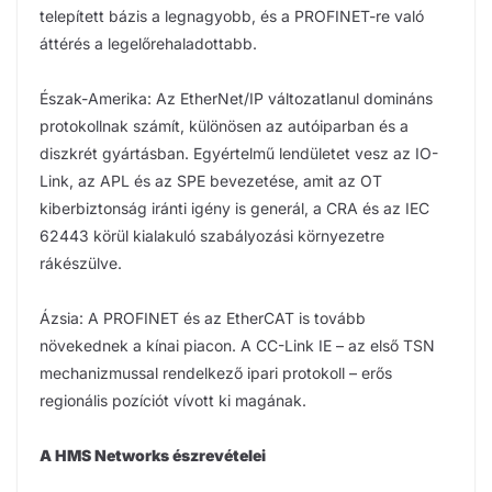
telepített bázis a legnagyobb, és a PROFINET-re való
áttérés a legelőrehaladottabb.
Észak-Amerika: Az EtherNet/IP változatlanul domináns
protokollnak számít, különösen az autóiparban és a
diszkrét gyártásban. Egyértelmű lendületet vesz az IO-
Link, az APL és az SPE bevezetése, amit az OT
kiberbiztonság iránti igény is generál, a CRA és az IEC
62443 körül kialakuló szabályozási környezetre
rákészülve.
Ázsia: A PROFINET és az EtherCAT is tovább
növekednek a kínai piacon. A CC-Link IE – az első TSN
mechanizmussal rendelkező ipari protokoll – erős
regionális pozíciót vívott ki magának.
A HMS Networks észrevételei