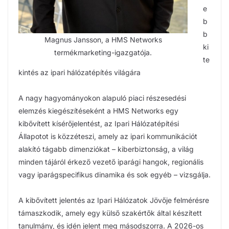
e
b
b
Magnus Jansson, a HMS Networks
ki
termékmarketing-igazgatója.
te
kintés az ipari hálózatépítés világára
A nagy hagyományokon alapuló piaci részesedési
elemzés kiegészítéseként a HMS Networks egy
kibővített kísérőjelentést, az Ipari Hálózatépítési
Állapotot is közzéteszi, amely az ipari kommunikációt
alakító tágabb dimenziókat – kiberbiztonság, a világ
minden tájáról érkező vezető iparági hangok, regionális
vagy iparágspecifikus dinamika és sok egyéb – vizsgálja.
A kibővített jelentés az Ipari Hálózatok Jövője felmérésre
támaszkodik, amely egy külső szakértők által készített
tanulmány, és idén jelent meg másodszorra. A 2026-os