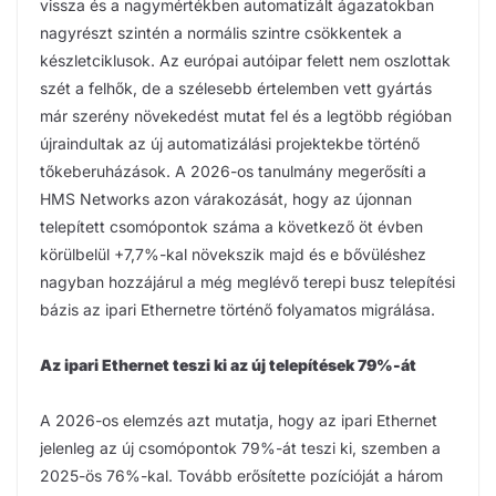
vissza és a nagymértékben automatizált ágazatokban
nagyrészt szintén a normális szintre csökkentek a
készletciklusok. Az európai autóipar felett nem oszlottak
szét a felhők, de a szélesebb értelemben vett gyártás
már szerény növekedést mutat fel és a legtöbb régióban
újraindultak az új automatizálási projektekbe történő
tőkeberuházások. A 2026-os tanulmány megerősíti a
HMS Networks azon várakozását, hogy az újonnan
telepített csomópontok száma a következő öt évben
körülbelül +7,7%-kal növekszik majd és e bővüléshez
nagyban hozzájárul a még meglévő terepi busz telepítési
bázis az ipari Ethernetre történő folyamatos migrálása.
Az ipari Ethernet teszi ki az új telepítések 79%-át
A 2026-os elemzés azt mutatja, hogy az ipari Ethernet
jelenleg az új csomópontok 79%-át teszi ki, szemben a
2025-ös 76%-kal. Tovább erősítette pozícióját a három