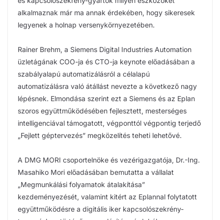
és kapcsolószekrény-gyártók milyen eszközöket
alkalmaznak már ma annak érdekében, hogy sikeresek
legyenek a holnap versenykörnyezetében.
Rainer Brehm, a Siemens Digital Industries Automation
üzletágának COO-ja és CTO-ja keynote előadásában a
szabályalapú automatizálásról a célalapú
automatizálásra való átállást nevezte a következő nagy
lépésnek. Elmondása szerint ezt a Siemens és az Eplan
szoros együttműködésében fejlesztett, mesterséges
intelligenciával támogatott, végponttól végpontig terjedő
„Fejlett géptervezés” megközelítés teheti lehetővé.
A DMG MORI csoportelnöke és vezérigazgatója, Dr.-Ing.
Masahiko Mori előadásában bemutatta a vállalat
„Megmunkálási folyamatok átalakítása”
kezdeményezését, valamint kitért az Eplannal folytatott
együttműködésre a digitális iker kapcsolószekrény-