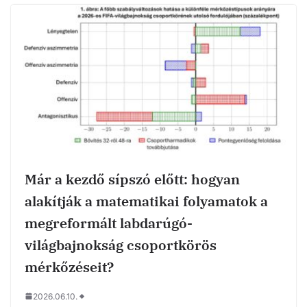
Már a kezdő sípszó előtt: hogyan
alakítják a matematikai folyamatok a
megreformált labdarúgó-
világbajnokság csoportkörös
mérkőzéseit?
2026.06.10.