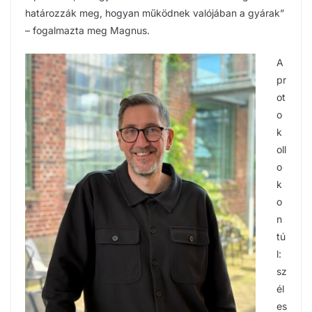
határozzák meg, hogyan működnek valójában a gyárak”
– fogalmazta meg Magnus.
A
pr
ot
o
k
oll
o
k
o
n
tú
l:
sz
él
es