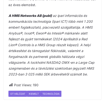
az éves elemzést.
A HMS Networks AB (publ)
az ipari információs és
kommunikációs technológia (Ipari ICT) több mint 1 200
embert foglalkoztató, piacvezető szolgáltatója. A HMS
Anybus®, Ixxat®, Ewon® és Intesis® márkanév alatt
fejleszt és gyárt termékeket (2024 áprilisától a Red
Lion® Controls is a HMS Group részét képezi). A helyi
értékesítést és támogatást fiókirodák, valamint a
forgalmazók és partnerek globális hálózata végzi
világszerte. A tockholmi NASDAQ OMX-en a Large Cap
szegmensben és a távközlési szektorban jegyzett HMS
2023-ban 3 025 millió SEK árbevételről számolt be.
Post Views:
190
OT HÁLÓZAT
KIEMELT
TECHNOLÓGIA