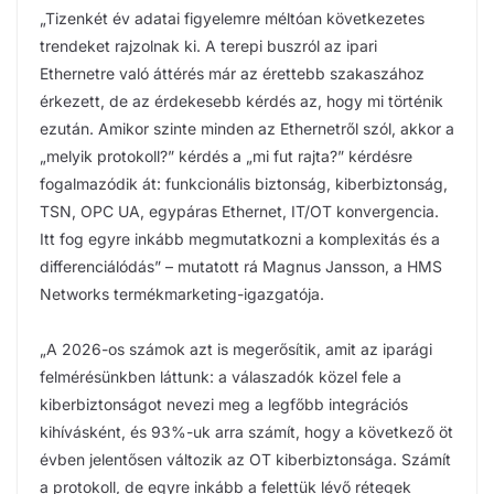
„Tizenkét év adatai figyelemre méltóan következetes
trendeket rajzolnak ki. A terepi buszról az ipari
Ethernetre való áttérés már az érettebb szakaszához
érkezett, de az érdekesebb kérdés az, hogy mi történik
ezután. Amikor szinte minden az Ethernetről szól, akkor a
„melyik protokoll?” kérdés a „mi fut rajta?” kérdésre
fogalmazódik át: funkcionális biztonság, kiberbiztonság,
TSN, OPC UA, egypáras Ethernet, IT/OT konvergencia.
Itt fog egyre inkább megmutatkozni a komplexitás és a
differenciálódás” – mutatott rá Magnus Jansson, a HMS
Networks termékmarketing-igazgatója.
„A 2026-os számok azt is megerősítik, amit az iparági
felmérésünkben láttunk: a válaszadók közel fele a
kiberbiztonságot nevezi meg a legfőbb integrációs
kihívásként, és 93%-uk arra számít, hogy a következő öt
évben jelentősen változik az OT kiberbiztonsága. Számít
a protokoll, de egyre inkább a felettük lévő rétegek