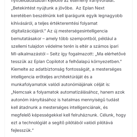
nyitóelőadásában kijelölte az esemény irányvonalát:
„Betekintést nyújtunk a jövőbe. Az Eplan Next
keretében beszélnünk kell iparágunk egyik legnagyobb
kihívásáról, a teljes értékteremtési folyamat
digitalizációjáról.” Az új mesterségesintelligencia
bemutatásakor – amely több szempontból, például a
szellemi tulajdon védelme terén is eltér a számos ipari
MI-alkalmazástól – Seitz így fogalmazott: „Ma elérhetővé
tesszük az Eplan Copilotot a felhőalapú környezetben.”
Kiemelte az adatbiztonság fontosságát, a mesterséges
intelligencia erőteljes architektúráját és a
munkafolyamatok valódi autonómiájának célját is:
„Nemcsak a folyamatok automatizálásához, hanem azok
autonóm irányításához is hatalmas mennyiségű tudást
kell átadnunk a mesterséges intelligenciának, és
megfelelő képességekkel kell felruháznunk. Célunk, hogy
ezt a technológiát a segítő pilótából valódi pilótává
fejlesszük.”