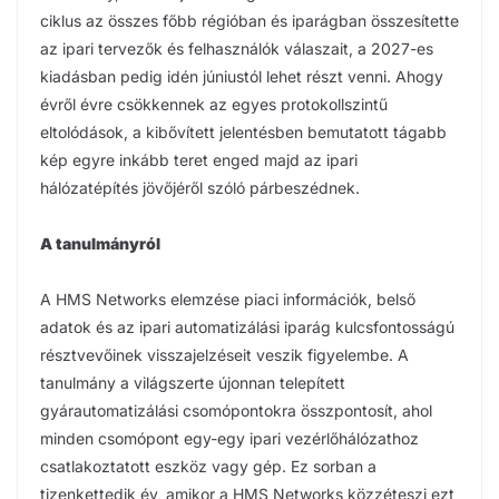
ciklus az összes főbb régióban és iparágban összesítette
az ipari tervezők és felhasználók válaszait, a 2027-es
kiadásban pedig idén júniustól lehet részt venni. Ahogy
évről évre csökkennek az egyes protokollszintű
eltolódások, a kibővített jelentésben bemutatott tágabb
kép egyre inkább teret enged majd az ipari
hálózatépítés jövőjéről szóló párbeszédnek.
A tanulmányról
A HMS Networks elemzése piaci információk, belső
adatok és az ipari automatizálási iparág kulcsfontosságú
résztvevőinek visszajelzéseit veszik figyelembe. A
tanulmány a világszerte újonnan telepített
gyárautomatizálási csomópontokra összpontosít, ahol
minden csomópont egy-egy ipari vezérlőhálózathoz
csatlakoztatott eszköz vagy gép. Ez sorban a
tizenkettedik év, amikor a HMS Networks közzéteszi ezt