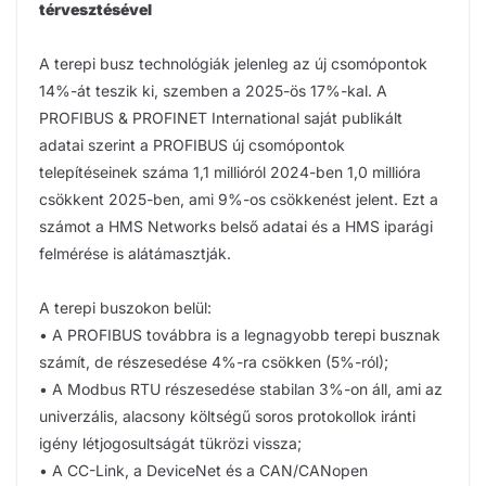
térvesztésével
A terepi busz technológiák jelenleg az új csomópontok
14%-át teszik ki, szemben a 2025-ös 17%-kal. A
PROFIBUS & PROFINET International saját publikált
adatai szerint a PROFIBUS új csomópontok
telepítéseinek száma 1,1 millióról 2024-ben 1,0 millióra
csökkent 2025-ben, ami 9%-os csökkenést jelent. Ezt a
számot a HMS Networks belső adatai és a HMS iparági
felmérése is alátámasztják.
A terepi buszokon belül:
• A PROFIBUS továbbra is a legnagyobb terepi busznak
számít, de részesedése 4%-ra csökken (5%-ról);
• A Modbus RTU részesedése stabilan 3%-on áll, ami az
univerzális, alacsony költségű soros protokollok iránti
igény létjogosultságát tükrözi vissza;
• A CC-Link, a DeviceNet és a CAN/CANopen