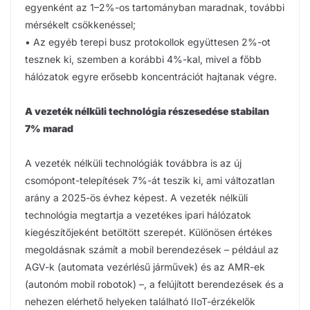
egyenként az 1–2%-os tartományban maradnak, további
mérsékelt csökkenéssel;
• Az egyéb terepi busz protokollok együttesen 2%-ot
tesznek ki, szemben a korábbi 4%-kal, mivel a főbb
hálózatok egyre erősebb koncentrációt hajtanak végre.
A vezeték nélküli technológia részesedése stabilan
7% marad
A vezeték nélküli technológiák továbbra is az új
csomópont-telepítések 7%-át teszik ki, ami változatlan
arány a 2025-ös évhez képest. A vezeték nélküli
technológia megtartja a vezetékes ipari hálózatok
kiegészítőjeként betöltött szerepét. Különösen értékes
megoldásnak számít a mobil berendezések – például az
AGV-k (automata vezérlésű járművek) és az AMR-ek
(autonóm mobil robotok) –, a felújított berendezések és a
nehezen elérhető helyeken található IIoT-érzékelők