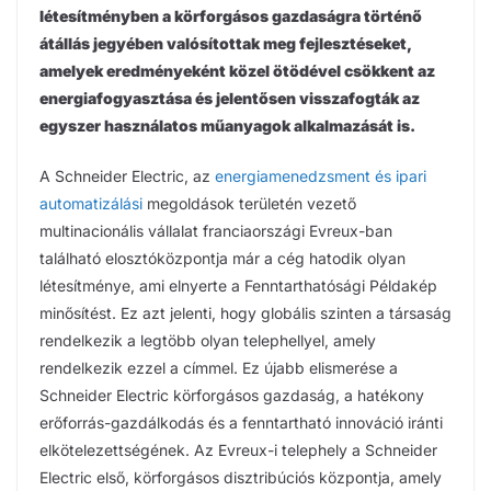
létesítményben a körforgásos gazdaságra történő
átállás jegyében valósítottak meg fejlesztéseket,
amelyek eredményeként közel ötödével csökkent az
energiafogyasztása és jelentősen visszafogták az
egyszer használatos műanyagok alkalmazását is.
A Schneider Electric, az
energiamenedzsment és ipari
automatizálási
megoldások területén vezető
multinacionális vállalat franciaországi Evreux-ban
található elosztóközpontja már a cég hatodik olyan
létesítménye, ami elnyerte a Fenntarthatósági Példakép
minősítést. Ez azt jelenti, hogy globális szinten a társaság
rendelkezik a legtöbb olyan telephellyel, amely
rendelkezik ezzel a címmel. Ez újabb elismerése a
Schneider Electric körforgásos gazdaság, a hatékony
erőforrás-gazdálkodás és a fenntartható innováció iránti
elkötelezettségének. Az Evreux-i telephely a Schneider
Electric első, körforgásos disztribúciós központja, amely