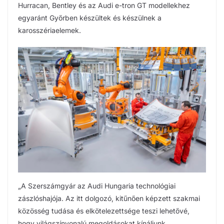
Hurracan, Bentley és az Audi e-tron GT modellekhez
egyaránt Győrben készültek és készülnek a
karosszériaelemek.
„A Szerszámgyár az Audi Hungaria technológiai
zászlóshajója. Az itt dolgozó, kitűnően képzett szakmai
közösség tudása és elkötelezettsége teszi lehetővé,
hogy világszínvonalú megoldásokat kínáljunk