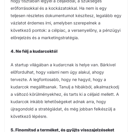
hogy tisztában legyél a céljaiddal, a szükséges
erőforrásokkal és a kockázatokkal. Ha nem is egy
teljesen részletes dokumentumot készítesz, legalább egy
vázlatot érdemes írni, amelyben szerepelnek a
következő pontok: a célpiac, a versenyelőny, a pénzügyi
előrejelzés és a marketingstratégia.
4. Ne félj a kudarcoktól
A startup világában a kudarcnak is helye van. Bárkivel
előfordulhat, hogy valami nem úgy alakul, ahogy
tervezte. A legfontosabb, hogy ne hagyd, hogy a
kudarcok megállítsanak. Tanulj a hibákból, alkalmazkodj
a változó körülményekhez, és tarts ki a céljaid mellett. A
kudarcok inkább lehetőségeket adnak arra, hogy
újragondold a stratégiádat, és még jobban felkészülj a
következő lépésre.
5. Finomítsd a terméket, és gyűjts visszajelzéseket