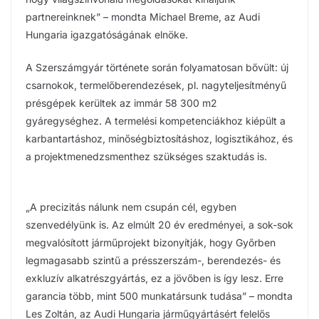
partnereinknek” – mondta Michael Breme, az Audi
Hungaria igazgatóságának elnöke.
A Szerszámgyár története során folyamatosan bővült: új
csarnokok, termelőberendezések, pl. nagyteljesítményű
présgépek kerültek az immár 58 300 m2
gyáregységhez. A termelési kompetenciákhoz kiépült a
karbantartáshoz, minőségbiztosításhoz, logisztikához, és
a projektmenedzsmenthez szükséges szaktudás is.
„A precizitás nálunk nem csupán cél, egyben
szenvedélyünk is. Az elmúlt 20 év eredményei, a sok-sok
megvalósított járműprojekt bizonyítják, hogy Győrben
legmagasabb szintű a présszerszám-, berendezés- és
exkluzív alkatrészgyártás, ez a jövőben is így lesz. Erre
garancia több, mint 500 munkatársunk tudása” – mondta
Les Zoltán, az Audi Hungaria járműgyártásért felelős