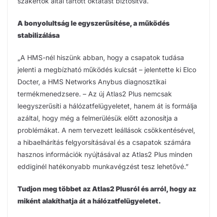
szakértők által tartott oktatást biztosítva.
A bonyolultság le egyszerűsítése, a működés
stabilizálása
„A HMS-nél hiszünk abban, hogy a csapatok tudása
jelenti a megbízható működés kulcsát – jelentette ki Elco
Docter, a HMS Networks Anybus diagnosztikai
termékmenedzsere. – Az új Atlas2 Plus nemcsak
leegyszerűsíti a hálózatfelügyeletet, hanem át is formálja
azáltal, hogy még a felmerülésük előtt azonosítja a
problémákat. A nem tervezett leállások csökkentésével,
a hibaelhárítás felgyorsításával és a csapatok számára
hasznos információk nyújtásával az Atlas2 Plus minden
eddiginél hatékonyabb munkavégzést tesz lehetővé.”
Tudjon meg többet az Atlas2 Plusról és arról, hogy az
miként alakíthatja át a hálózatfelügyeletet.