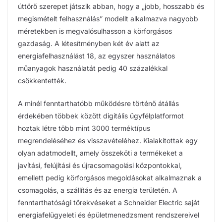
úttörő szerepet játszik abban, hogy a „jobb, hosszabb és
megismételt felhasználás” modellt alkalmazva nagyobb
méretekben is megvalósulhasson a körforgásos
gazdaság. A létesítményben két év alatt az
energiafelhasználást 18, az egyszer használatos
műanyagok használatát pedig 40 százalékkal
csökkentették.
A minél fenntarthatóbb működésre történő átállás
érdekében többek között digitális ügyfélplatformot
hoztak létre több mint 3000 terméktípus
megrendeléséhez és visszavételéhez. Kialakítottak egy
olyan adatmodellt, amely összeköti a termékeket a
javítási, felújítási és újracsomagolási központokkal,
emellett pedig körforgásos megoldásokat alkalmaznak a
csomagolás, a szállítás és az energia területén. A
fenntarthatósági törekvéseket a Schneider Electric saját
energiafelügyeleti és épületmenedzsment rendszereivel