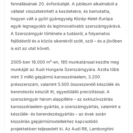
fennállásának 20. évfordulóját. A jubileum alkalmából a
vállalat visszatekintett a kezdetekre, és bemutatta,
hogyan vált a győri gyáregység Közép-Kelet-Európa
egyik legnagyobb és leginnovatívabb szerszámgyárává.
A Szerszámgyár története a tudásról, a folyamatos
fejlődésről és a közös sikerekről szólt, szól – és a jövőben
is ezt az utat követi.
2005-ben 18.000 m²-en, 185 munkatárssal kezdte meg
munkáját az Audi Hungaria Szerszámgyára. Azóta több
mint 3 millió gépjármű karosszériaelem, 3.200
présszerszám, valamint 5.500 összeszerelő készülék és
berendezés készült itt, egyedülálló precizitással. A
szerszámgyár három alappillére – az exkluzívszériás
karosszériaelem-gyártás, a szerszámgyártás, valamint a
készülék- és berendezésgyártás – az évek során
kisszériás gépjárműmodellekhez kapcsolódó
projektekben teljesedett ki. Az Audi R8, Lamborghini