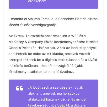
érdekében”
– mondta el Mourad Tamoud, a Schneider Electric ellátási
láncért felelős vezérigazgatója.
Az Evreux-i elosztóközpont része lett a WEF és a
McKinsey & Company közös kezdeményezésére létrejött
Globális Példakép Hálózatnak. Azok az ipari telephelyek
kerülhetnek be ebbe az elit klubba, amelyek vezető
szerepet töltenek be a digitális átalakulásban és a kiváló
működés területén. Idén hét országból 12 újabb
létesítmény csatlakozhatott a hálózathoz.
„A jövőt azok a szervezetek fogják
alakítani, amelyek ma holisztikus
átalakulást hajtanak végre, és minden
tevékenységükbe beépítik a digitális