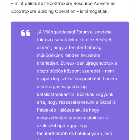
– mint például az EcoStruxure Resource Advisor és
EcoStruxure Building Operation – is támogatják.
„A Világgazdasági Fórum elismerése
tükrözi csapataink elkötelezettségét
aziránt, hogy a fenntarthatóság
működésünk minden területére
kiterjedjen. Evreux-ban újragondoltuk a
disztribúciós központ szerepét – nem
csupán logisztikai központként, hanem
a körforgásos gazdaság
katalizátoraként is. Büszkék vagyunk
arra, hogy részesei lehetünk a Globális
Példakép Hálózatnak, és hogy
megoszthatjuk tapasztalatainkat a
szélesebb iparággal egy
fenntarthatóbb és hatékonyabb jövő