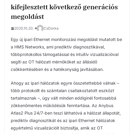
kifejlesztett következő generációs
megoldást
2025.10.20.
CsDorka
Egy új ipari Ethernet monitorozási megoldást mutatott be
a HMS Networks, ami prediktív diagnosztikával,
többprotokollos támogatással és intuitív vizualizációval
segíti az OT hálózati mérnököket az állásidő
csökkentésében és a hatékonyság javításában.
Ahogy az ipari hálózatok egyre összetettebbé válnak –
több protokollt és számtalan csatlakoztatott eszközt
tartalmaznak –, úgy vált minden eddiginél fontosabbá
zökkenőmentes működésük fenntartása. Az Anybus
Atlas2 Plus 24/7-ben teszi láthatóvá a hálózat állapotát,
prediktív diagnosztikát és az ipari Ethernet hálózatok
egyértelmű vizualizációit biztosítja, amik az OT