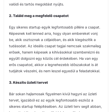
valódi és tartós megoldást nyújts.
2. Találd meg a megfelelő csapatot
Egy sikeres startup egyik legfontosabb pillére a csapat.
Képesnek kell lenned arra, hogy olyan embereket vonj
be, akik osztoznak a céljaidban, és akik kiegészítik a
tudásodat. Az ideális csapat tagjai nemcsak szakmailag
erősek, hanem képesek a kihívásokkal szembenézni és
együtt dolgozni egy közös cél érdekében. Ha van egy
erős csapatod, akkor a legnehezebb időszakokat is át
tudjátok vészelni, és nem leszel egyedül a feladatokkal.
3. Készíts üzleti tervet
Bár sokan hajlamosak figyelmen kívül hagyni az üzleti
tervet, igazából ez az egyik legfontosabb eszköz a
sikeres startup felépítésében. Az üzleti terv segít abban,