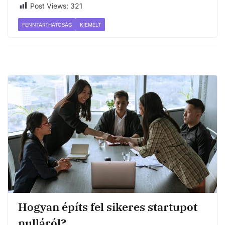
Post Views:
321
FENNTARTHATÓSÁG
KIEMELT
Hogyan építs fel sikeres startupot
nulláról?