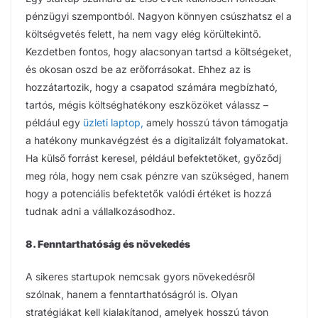
pénzügyi szempontból. Nagyon könnyen csúszhatsz el a
költségvetés felett, ha nem vagy elég körültekintő.
Kezdetben fontos, hogy alacsonyan tartsd a költségeket,
és okosan oszd be az erőforrásokat. Ehhez az is
hozzátartozik, hogy a csapatod számára megbízható,
tartós, mégis költséghatékony eszközöket válassz –
például egy
üzleti laptop,
amely hosszú távon támogatja
a hatékony munkavégzést és a digitalizált folyamatokat.
Ha külső forrást keresel, például befektetőket, győződj
meg róla, hogy nem csak pénzre van szükséged, hanem
hogy a potenciális befektetők valódi értéket is hozzá
tudnak adni a vállalkozásodhoz.
8. Fenntarthatóság és növekedés
A sikeres startupok nemcsak gyors növekedésről
szólnak, hanem a fenntarthatóságról is. Olyan
stratégiákat kell kialakítanod, amelyek hosszú távon