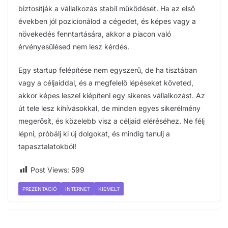
biztosítják a vállalkozás stabil működését. Ha az első
években jól pozicionálod a cégedet, és képes vagy a
növekedés fenntartására, akkor a piacon való
érvényesülésed nem lesz kérdés.
Egy startup felépítése nem egyszerű, de ha tisztában
vagy a céljaiddal, és a megfelelő lépéseket követed,
akkor képes leszel kiépíteni egy sikeres vállalkozást. Az
út tele lesz kihívásokkal, de minden egyes sikerélmény
megerősít, és közelebb visz a céljaid eléréséhez. Ne félj
lépni, próbálj ki új dolgokat, és mindig tanulj a
tapasztalatokból!
Post Views:
599
PREZENTÁCIÓ
INTERNET
KIEMELT