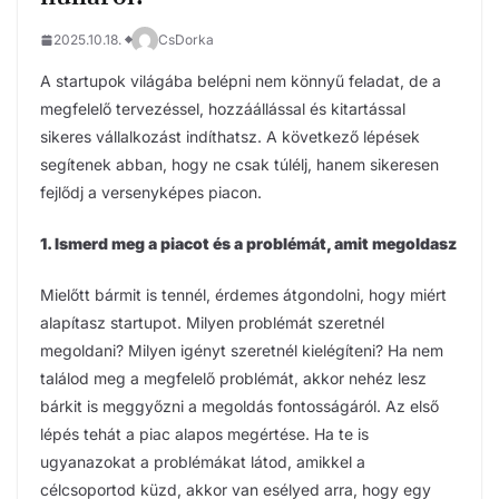
2025.10.18.
CsDorka
A startupok világába belépni nem könnyű feladat, de a
megfelelő tervezéssel, hozzáállással és kitartással
sikeres vállalkozást indíthatsz. A következő lépések
segítenek abban, hogy ne csak túlélj, hanem sikeresen
fejlődj a versenyképes piacon.
1. Ismerd meg a piacot és a problémát, amit megoldasz
Mielőtt bármit is tennél, érdemes átgondolni, hogy miért
alapítasz startupot. Milyen problémát szeretnél
megoldani? Milyen igényt szeretnél kielégíteni? Ha nem
találod meg a megfelelő problémát, akkor nehéz lesz
bárkit is meggyőzni a megoldás fontosságáról. Az első
lépés tehát a piac alapos megértése. Ha te is
ugyanazokat a problémákat látod, amikkel a
célcsoportod küzd, akkor van esélyed arra, hogy egy