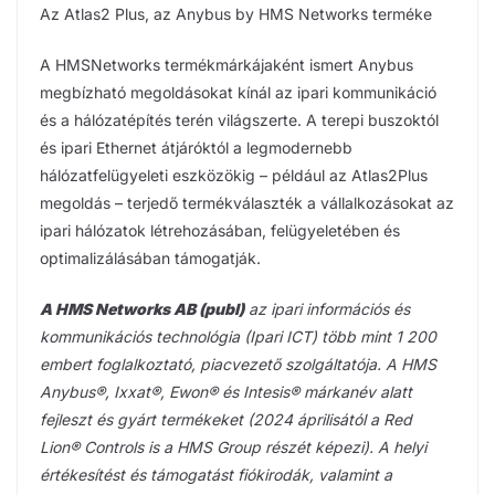
Az Atlas2 Plus, az Anybus by HMS Networks terméke
A HMSNetworks termékmárkájaként ismert Anybus
megbízható megoldásokat kínál az ipari kommunikáció
és a hálózatépítés terén világszerte. A terepi buszoktól
és ipari Ethernet átjáróktól a legmodernebb
hálózatfelügyeleti eszközökig – például az Atlas2Plus
megoldás – terjedő termékválaszték a vállalkozásokat az
ipari hálózatok létrehozásában, felügyeletében és
optimalizálásában támogatják.
A HMS Networks AB (publ)
az ipari információs és
kommunikációs technológia (Ipari ICT) több mint 1 200
embert foglalkoztató, piacvezető szolgáltatója. A HMS
Anybus®, Ixxat®, Ewon® és Intesis® márkanév alatt
fejleszt és gyárt termékeket (2024 áprilisától a Red
Lion® Controls is a HMS Group részét képezi). A helyi
értékesítést és támogatást fiókirodák, valamint a