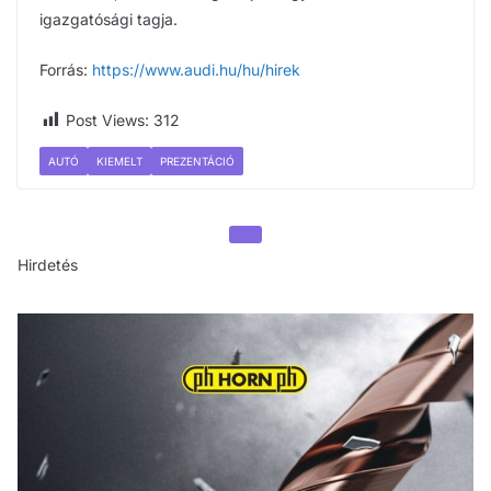
igazgatósági tagja.
Forrás:
https://www.audi.hu/hu/hirek
Post Views:
312
AUTÓ
KIEMELT
PREZENTÁCIÓ
Hirdetés