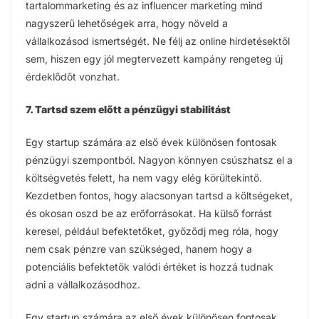
tartalommarketing és az influencer marketing mind
nagyszerű lehetőségek arra, hogy növeld a
vállalkozásod ismertségét. Ne félj az online hirdetésektől
sem, hiszen egy jól megtervezett kampány rengeteg új
érdeklődőt vonzhat.
7. Tartsd szem előtt a pénzügyi stabilitást
Egy startup számára az első évek különösen fontosak
pénzügyi szempontból. Nagyon könnyen csúszhatsz el a
költségvetés felett, ha nem vagy elég körültekintő.
Kezdetben fontos, hogy alacsonyan tartsd a költségeket,
és okosan oszd be az erőforrásokat. Ha külső forrást
keresel, például befektetőket, győződj meg róla, hogy
nem csak pénzre van szükséged, hanem hogy a
potenciális befektetők valódi értéket is hozzá tudnak
adni a vállalkozásodhoz.
Egy startup számára az első évek különösen fontosak